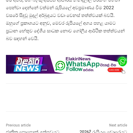
පෙන්වා දෙන්නේ වත්මන් රුපියලේ අවප්‍රමාණය වීම 2022
වසරේ සිදුවූ මුදල් අර්බුදයට වඩා වෙනස් තත්ත්වයක් බවයි.
ඔහුගේ ප්‍රකාශයට අනුව, මෙවර රුපියලේ අගය පහළ යාමට
ප්‍රධාන හේතුව දේශීය සාධක නොව ගෝලීය ආර්ථික තත්ත්වයන්
බව සඳහන් වෙයි.
Previous article
Next article
ජාතික පොසොන් උත්සවයට
2026දී රුපියල ඩොලරයට