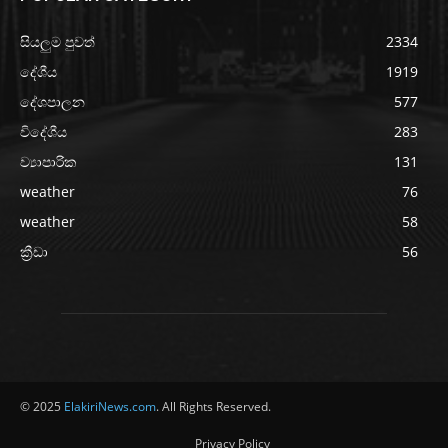
සියලුම පුවත්
2334
දේශීය
1919
දේශපාලන
577
විදේශීය
283
ව්‍යාපාරික
131
weather
76
weather
58
ක්‍රීඩා
56
© 2025
ElakiriNews.com
. All Rights Reserved.
Privacy Policy