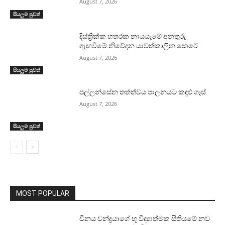
August 7, 2026
සියලුම පුවත්
දිස්ත්‍රික්ක හතරක නායයෑමේ අනතුරු
ඇඟවීමේ නිවේදන යාවත්කාලීන කෙරේ
August 7, 2026
සියලුම පුවත්
පල්ලන්සේන තත්ත්වය පාලනයට කඳුළු ගෑස්
August 7, 2026
සියලුම පුවත්
MOST POPULAR
චීනය චන්ද්‍රයාගේ භූ විද්‍යාත්මක සිතියමේ නව