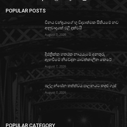
POPULAR POSTS
චීනය චන්ද්‍රයාගේ භූ විද්‍යාත්මක සිතියමේ නව
අනුවාදයක් එළි දක්වයි
August 7, 2026
දිස්ත්‍රික්ක හතරක නායයෑමේ අනතුරු
ඇඟවීමේ නිවේදන යාවත්කාලීන කෙරේ
August 7, 2026
පල්ලන්සේන තත්ත්වය පාලනයට කඳුළු ගෑස්
August 7, 2026
POPULAR CATEGORY