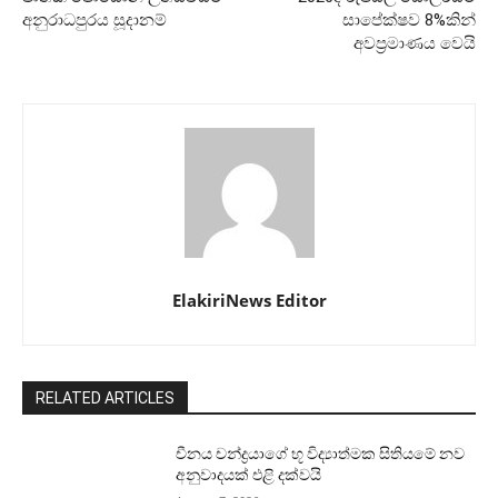
අනුරාධපුරය සූදානම්
සාපේක්ෂව 8%කින්
අවප්‍රමාණය වෙයි
ElakiriNews Editor
RELATED ARTICLES
චීනය චන්ද්‍රයාගේ භූ විද්‍යාත්මක සිතියමේ නව
අනුවාදයක් එළි දක්වයි