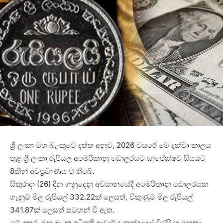
ශ්‍රී ලංකා මහ බැංකුවේ දත්ත අනුව, 2026 වසරේ මේ දක්වා කාලය
තුළ ශ්‍රී ලංකා රුපියල අමෙරිකානු ඩොලරයට සාපේක්ෂව සියයට
8කින් අවප්‍රමාණය වී තිබේ.
සිකුරාදා (26) දින ගනුදෙනු අවසානයේදී අමෙරිකානු ඩොලරයක
ගැනුම් මිල රුපියල් 332.22ක් ලෙසත්, විකුණුම් මිල රුපියල්
341.87ක් ලෙසත් සටහන් වී ඇත.
මේ අතර, මහ බැංකු අධිපති ආචාර්ය නන්දලාල් වීරසිංහ මහතා