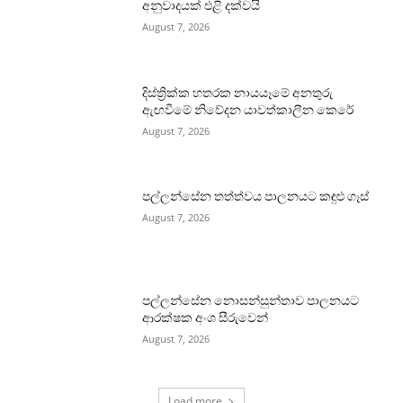
අනුවාදයක් එළි දක්වයි
August 7, 2026
දිස්ත්‍රික්ක හතරක නායයෑමේ අනතුරු
ඇඟවීමේ නිවේදන යාවත්කාලීන කෙරේ
August 7, 2026
පල්ලන්සේන තත්ත්වය පාලනයට කඳුළු ගෑස්
August 7, 2026
පල්ලන්සේන නොසන්සුන්තාව පාලනයට
ආරක්ෂක අංශ සීරුවෙන්
August 7, 2026
Load more