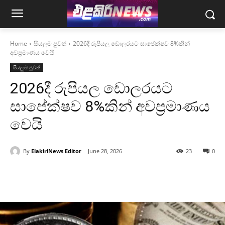
Home
සියලුම පුවත්
2026දී රුපියල ඩොලරයට සාපේක්ෂව 8%කින්
අවප්‍රමාණය වෙයි
සියලුම පුවත්
2026දී රුපියල ඩොලරයට
සාපේක්ෂව 8%කින් අවප්‍රමාණය
වෙයි
By
ElakiriNews Editor
June 28, 2026
23
0