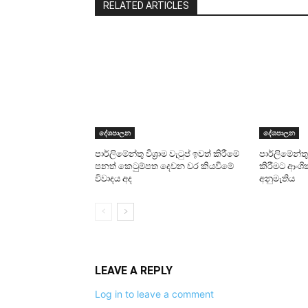
RELATED ARTICLES
දේශපාලන
දේශපාලන
පාර්ලිමේන්තු විශ්‍රාම වැටුප් ඉවත් කිරීමේ
පාර්ලිමේන්තු ම
පනත් කෙටුම්පත දෙවන වර කියවීමේ
කිරීමට ආංශ
විවාදය අද
අනුමැතිය
LEAVE A REPLY
Log in to leave a comment