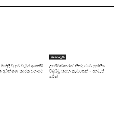
දේශපාලන
න්ත්‍රී විශ්‍රාම වැටුප් අහෝසි
උපරිමාධිකරණ තීන්දු රටේ යුක්තිය
ික අධීක්ෂණ කාරක සභාවේ
පිළිබිඹු කරන කැඩපතක් – අගමැති
හරිනි