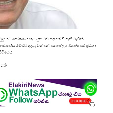
ා බුදුදහම පෝෂණය කළ යුතු බව සදහන් වී ඇති බැවින්
ුදහම පෝෂණය කිරීමට අදාළ වන්නේ කෙසේදැයි විපක්ෂයේ ප්‍රධාන
සිටියේය.
බවකි