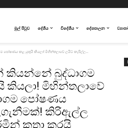
මුල් පිටුව
දේශීය
විදේශීය
දේශපාලන
ව්‍යාප
ම පෝෂණය කළ යුතුයි කියලා! මිහින්තලාවේ ලයිට් කැපිල්ල...
් කියන්නේ බුද්ධාගම
 කියලා! මිහින්තලාවේ
ද්ධාගම පෝෂණය
ගැනීමක්! කිරිඇල්ල
මින් කතා කරයි