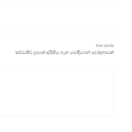
Next article
කච්චතිව් දූපතේ අයිතිය ගැන මෝදිගෙන් චෝදනාවක්