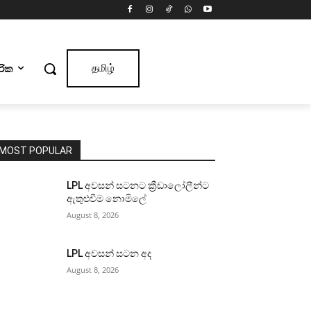
ාරික
தமிழ்
MOST POPULAR
LPL අවසන් සටනට ක්‍රීඩාලෝලීන්ට
ඇතුළුවීම නොමිලේ
August 8, 2026
LPL අවසන් සටන අද
August 8, 2026