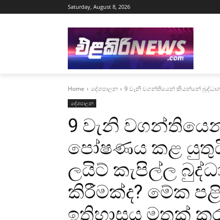
Saturday, August 8, 2026
Home
දේශපාලන
9 වැනි වගන්තියෙන් කියන්නේ බුද්ධාග
දේශපාලන
9 වැනි වගන්තියෙන
පෝෂණය කළ යුතුයි
ලයිට් කැපිල්ල බු
කිරීමක්ද? මේක පළි
ඉතිහාසය මතක් කර