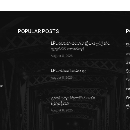
POPULAR POSTS
P
LPL අවසන් සටනට ක්‍රීඩාලෝලීන්ට
සි
ඇතුළුවීම නොමිලේ
ද
August 8, 2026
ද
වි
LPL අවසන් සටන අද
August 8, 2026
ව්
he
w
w
උසස් පෙළ සිසුන්ට විශේෂ
දැනුම්දීමක්
ක්‍
August 8, 2026