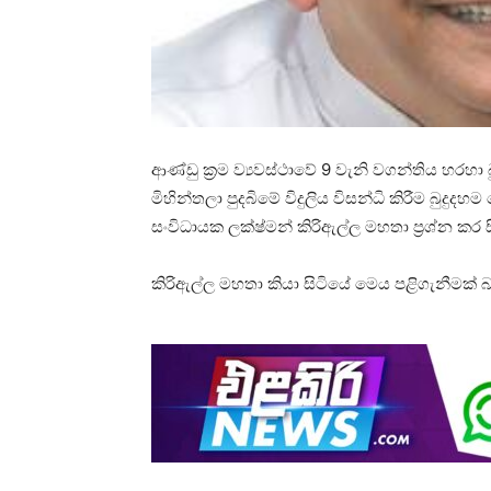
ආණ්ඩු ක්‍රම ව්‍යවස්ථාවේ 9 වැනි වගන්තිය හරහ
මිහින්තලා පුදබිමේ විදුලිය විසන්ධි කිරීම බුද
සංවිධායක ලක්ෂ්මන් කිරිඇල්ල මහතා ප්‍රශ්න කර 
කිරිඇල්ල මහතා කියා සිටියේ මෙය පළිගැනීමක් 