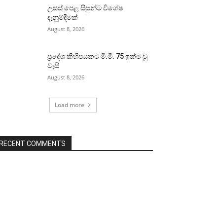
උසස් පෙළ සිසුන්ට විශේෂ
දැනුම්දීමක්
August 8, 2026
ප්‍රදේශ කිහිපයකට මි.මී. 75 ඉක්ම වූ
වැසි
August 8, 2026
Load more
RECENT COMMENTS