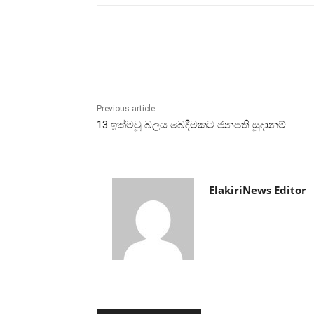
Share
Previous article
13 ඉක්මවූ බලය ‌බෙදීමකට ජනපති සූදානම්
ElakiriNews Editor