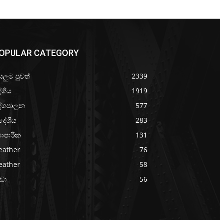
OPULAR CATEGORY
යලුම පුවත්
2339
ේශීය
1919
ේශපාලන
577
දේශීය
283
‍යාපාරික
131
eather
76
eather
58
රීඩා
56