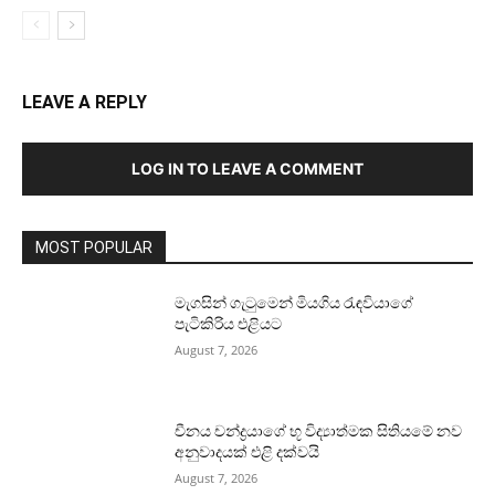
LEAVE A REPLY
LOG IN TO LEAVE A COMMENT
MOST POPULAR
මැගසින් ගැටුමෙන් මියගිය රැඳවියාගේ
පැටිකිරිය එළියට
August 7, 2026
චීනය චන්ද්‍රයාගේ භූ විද්‍යාත්මක සිතියමේ නව
අනුවාදයක් එළි දක්වයි
August 7, 2026