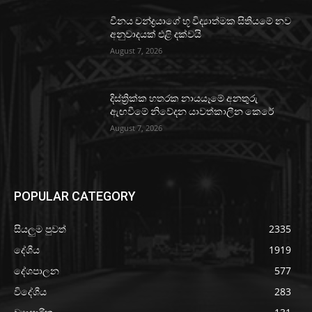
චීනය චන්ද්‍රයාගේ භූ විද්‍යාත්මක සිතියමේ නව
අනුවාදයක් එළි දක්වයි
August 7, 2026
දිස්ත්‍රික්ක හතරක නායයෑමේ අනතුරු
ඇඟවීමේ නිවේදන යාවත්කාලීන කෙරේ
August 7, 2026
POPULAR CATEGORY
සියලුම පුවත්
2335
දේශීය
1919
දේශපාලන
577
විදේශීය
283