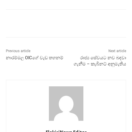
Previous article
Next article
නාරම්මල OICගේ වැඩ තහනම්
රාජ්‍ය සේවයට නව බඳවා
ගැනීම – කැබිනට් අනුමැතිය