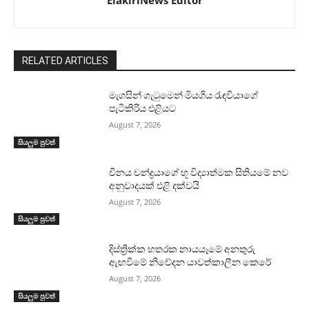
ElakiriNews Editor
RELATED ARTICLES
මැගසින් ගැටුමෙන් මියගිය රැඳවියාගේ
පැටිකිරිය එළියට
August 7, 2026
සියලුම පුවත්
චීනය චන්ද්‍රයාගේ භූ විද්‍යාත්මක සිතියමේ නව
අනුවාදයක් එළි දක්වයි
August 7, 2026
සියලුම පුවත්
දිස්ත්‍රික්ක හතරක නායයෑමේ අනතුරු
ඇඟවීමේ නිවේදන යාවත්කාලීන කෙරේ
August 7, 2026
සියලුම පුවත්