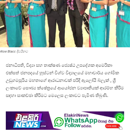
Aloe Blacc දිවයිනට
ජනාධිපති, විද්‍යා සහ තාක්ෂණ ජ්‍යෙෂ්ඨ උපදේශක අමෙරිකා
එක්සත් ජනපදයේ හූස්ටන් විශ්ව විද්‍යාලයේ මහාචාර්ය ගෝමික
උඩුගමසූරිය මහතාගේ ආරාධනාවක් පරිදි ඇලෝයි බ්ලැක් , ශ්‍රී
ලංකාවේ සෞඛ්‍ය ක්ෂේත්‍රයේ ආයෝජන ව්‍යාපෘතියක් ආරම්භ කිරීම
සඳහා සාකච්ඡා කිරිමට මෙලෙස ලංකාවට පැමිණ තිබුණි.