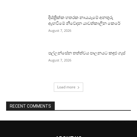
දිස්ත්‍රික්ක හතරක නායයෑමේ අනතුරු
ඇඟවීමේ නිවේදන යාවත්කාලීන කෙරේ
August 7, 2026
පල්ලන්සේන තත්ත්වය පාලනයට කඳුළු ගෑස්
August 7, 2026
Load more
RECENT COMMENTS