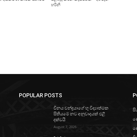
හරිනි
POPULAR POSTS
P
චීනය චන්ද්‍රයාගේ භූ විද්‍යාත්මක
සි
සිතියමේ නව අනුවාදයක් එළි
ද
දක්වයි
August 7, 2026
ද