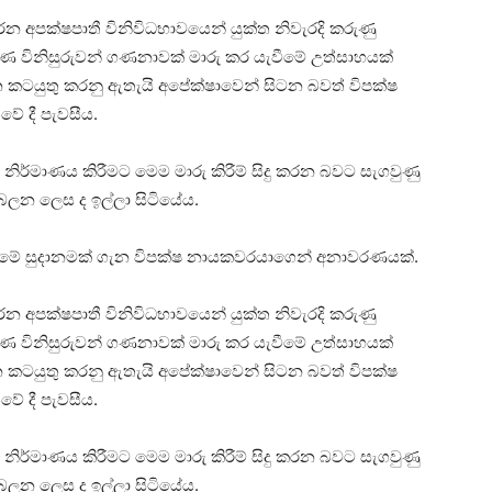
 අපක්ෂපාතී විනිවිධභාවයෙන් යුක්ත නිවැරදි කරුණු
ණ විනිසුරුවන් ගණනාවක් මාරු කර යැවීමේ උත්සාහයක්
 කටයුතු කරනු ඇතැයි අපේක්ෂාවෙන් සිටන බවත් විපක්ෂ
වේ දී පැවසීය.
 නිර්මාණය කිරීමට මෙම මාරු කිරීම් සිදු කරන බවට සැගවුණු
බලන ලෙස ද ඉල්ලා සිටියේය.
රීමේ සුදානමක් ගැන විපක්ෂ නායකවරයාගෙන් අනාවරණයක්.
 අපක්ෂපාතී විනිවිධභාවයෙන් යුක්ත නිවැරදි කරුණු
ණ විනිසුරුවන් ගණනාවක් මාරු කර යැවීමේ උත්සාහයක්
 කටයුතු කරනු ඇතැයි අපේක්ෂාවෙන් සිටන බවත් විපක්ෂ
වේ දී පැවසීය.
 නිර්මාණය කිරීමට මෙම මාරු කිරීම් සිදු කරන බවට සැගවුණු
බලන ලෙස ද ඉල්ලා සිටියේය.