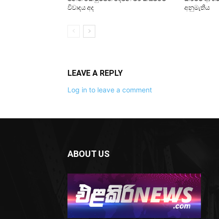
විවාදය අද
අනුමැතිය
LEAVE A REPLY
Log in to leave a comment
ABOUT US