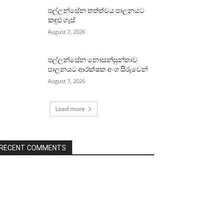
පල්ලන්සේන තත්ත්වය පාලනයට
කඳුළු ගෑස්
August 7, 2026
පල්ලන්සේන නොසන්සුන්තාව
පාලනයට ආරක්ෂක අංශ සීරුවෙන්
August 7, 2026
Load more
RECENT COMMENTS