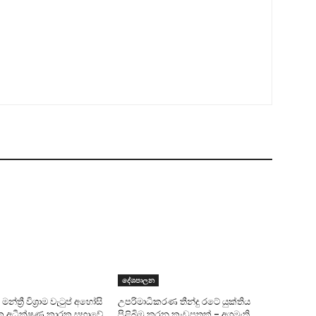
දේශපාලන
න්ත්‍රී විශ්‍රාම වැටුප් අහෝසි
උපරිමාධිකරණ තීන්දු රටේ යුක්තිය
ික අධීක්ෂණ කාරක සභාවේ
පිළිබිඹු කරන කැඩපතක් – අගමැති