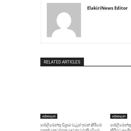
ElakiriNews Editor
RELATED ARTICLES
දේශපාලන
දේශපාලන
පාර්ලිමේන්තු විශ්‍රාම වැටුප් ඉවත් කිරීමේ
පාර්ලිමේන්තු ම
පනත් කෙටුම්පත දෙවන වර කියවීමේ
කිරීමට ආංශ