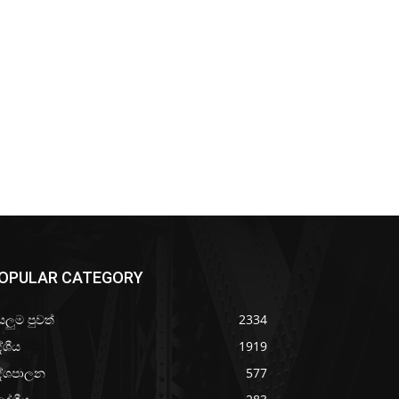
OPULAR CATEGORY
යලුම පුවත්
2334
ේශීය
1919
ේශපාලන
577