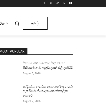
ාරික
தமிழ்
MOST POPULAR
චීනය චන්ද්‍රයාගේ භූ විද්‍යාත්මක
සිතියමේ නව අනුවාදයක් එළි දක්වයි
August 7, 2026
දිස්ත්‍රික්ක හතරක නායයෑමේ අනතුරු
ඇඟවීමේ නිවේදන යාවත්කාලීන
කෙරේ
August 7, 2026