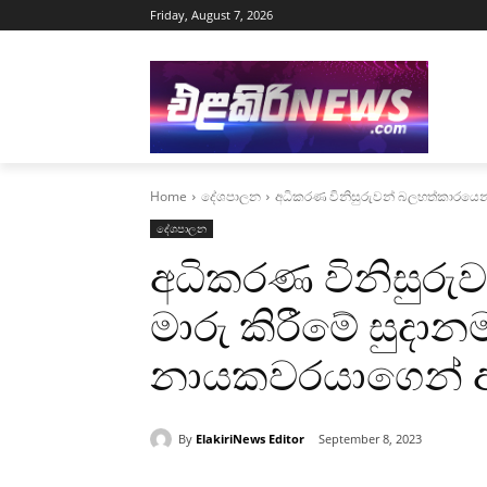
Friday, August 7, 2026
Home
දේශපාලන
අධිකරණ විනිසුරුවන් බලහත්කාරයෙන
දේශපාලන
අධිකරණ විනිසුරු
මාරු කිරීමේ සුදාන
නායකවරයාගෙන් 
By
ElakiriNews Editor
September 8, 2023