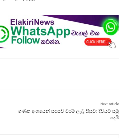
Next article
ගණිත අංශයෙන් සරසවි වරම් ලැබූ සිසුවා දිවියට සමු
දෙයි