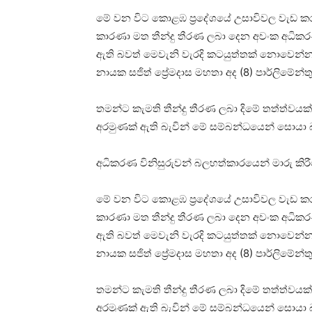
මේ වන විට කොළඹ ප්‍රදේශයේ උසාවිවල වැඩ කරන
කාරණා මත තීන්දු තීරණ ලබා දෙන අවංක අධිකර
ඇති බවත් මෙවැනි වැරදි කටයුත්තක් නොවෙන්න
නායක සජිත් ප්‍රේමදාස මහතා අද (8) පාර්ලිමේන්තු
තමන්ට කැමති තීන්දු තීරණ ලබා දිමේ තත්ත්වයක්
අරමුණක් ඇති බැවින් මේ සම්බන්ධයෙන් සොයා 
අධිකරණ විනිසුරුවන් බලහත්කාරයෙන් මාරු කි
මේ වන විට කොළඹ ප්‍රදේශයේ උසාවිවල වැඩ කරන
කාරණා මත තීන්දු තීරණ ලබා දෙන අවංක අධිකර
ඇති බවත් මෙවැනි වැරදි කටයුත්තක් නොවෙන්න
නායක සජිත් ප්‍රේමදාස මහතා අද (8) පාර්ලිමේන්තු
තමන්ට කැමති තීන්දු තීරණ ලබා දිමේ තත්ත්වයක්
අරමුණක් ඇති බැවින් මේ සම්බන්ධයෙන් සොයා 