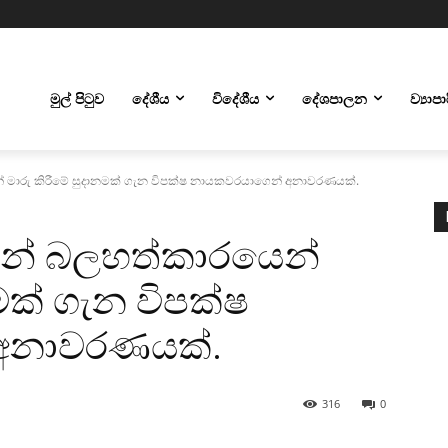
මුල් පිටුව
දේශීය
විදේශීය
දේශපාලන
ව්‍යාප
් මාරු කිරීමේ සුදානමක් ගැන විපක්ෂ නායකවරයාගෙන් අනාවරණයක්.
වන් බලහත්කාරයෙන්
මක් ගැන විපක්ෂ
අනාවරණයක්.
316
0