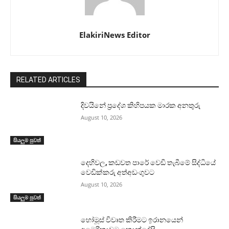
ElakiriNews Editor
RELATED ARTICLES
දිවයිනේ ප්‍රදේශ කිහිපයක මාරක අනතුරු
August 10, 2026
සියලුම පුවත්
දෙහිවල, කඩවත පාරේ වෙඩි තැබීමේ සිද්ධියේ
වෙඩික්කරු අත්අඩංගුවට
August 10, 2026
සියලුම පුවත්
හෝමූස් විවෘත කිරීමට ඉරානයෙන්