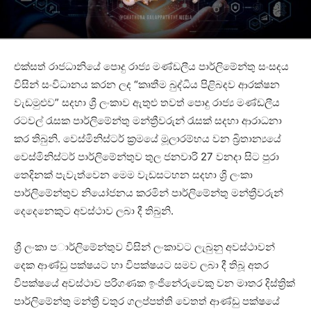
එක්සත් රාජධානියේ පොදු රාජ්‍ය මණ්ඩලීය පාර්ලිමේන්තු සංසදය
විසින් සංවිධානය කරන ලද “කෘතීම බුද්ධිය පිළිබදව ආරක්ෂන
වැඩමුළුව” සදහා ශ්‍රී ලංකාව ඇතුළු තවත් පොදු රාජ්‍ය මණ්ඩලීය
රටවල් රැසක පාර්ලිමේන්තු මන්ත්‍රීවරුන් රැසක් සදහා ආරාධනා
කර තිබුනි. වෙස්මිනිස්ටර් ක්‍රමයේ මූලාරම්භය වන බ්‍රිතාන්‍යයේ
වෙස්මිනිස්ටර් පාර්ලිමේන්තුව තුල ජනවාරි 27 වනදා සිට පුරා
තෙදිනක් පැවැත්වෙන මෙම වැඩසටහන සදහා ශ්‍රි ලංකා
පාර්ලිමේන්තුව නියෝජනය කරමින් පාර්ලිමේන්තු මන්ත්‍රීවරුන්
දෙදෙනෙකුට අවස්ථාව ලබා දී තිබුනි.
ශ්‍රී ලංකා පාර්ලිමේන්තුව විසින් ලංකාවට ලැබුනු අවස්ථාවන්
දෙක ආණ්ඩු පක්ෂයට හා විපක්ෂයට සමව ලබා දී තිබූ අතර
විපක්ෂයේ අවස්ථාව පරිගණක ඉංජිනේරුවෙකු වන මාතර දිස්ත්‍රික්
පාර්ලිමේන්තු මන්ත්‍රී චතුර ගලප්පත්ති වෙතත් ආණ්ඩු පක්ෂයේ