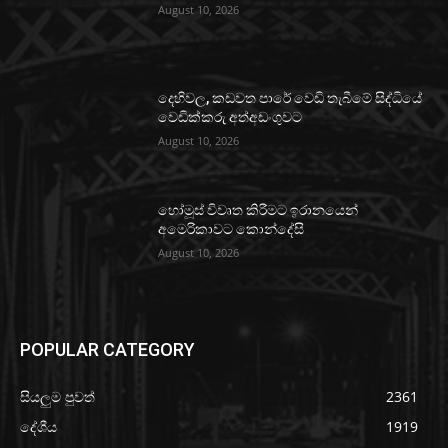
August 10, 2026
දෙහිවල, කඩවත පාරේ වෙඩි තැබීමේ සිද්ධියේ
වෙඩික්කරු අත්අඩංගුවට
August 10, 2026
හෝමූස් විවෘත කිරීමට ඉරානයෙන්
අමෙරිකාවට කොන්දේසි
August 10, 2026
POPULAR CATEGORY
සියලුම පුවත්
2361
දේශීය
1919