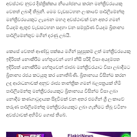
අවස්ථාව නුවර දිස්ත්‍රික්කය නියෝජනය කරන මන්ත්‍රීවරයෙකු
වෙතත් ලබාදී තිබුනි. මෙම වැඩසටහන ලංකාවේ පාර්ලිමේන්තු
මන්ත්‍රීවරයෙකුට ලැබෙන මහගු අවස්ථාවක් වන අතර ගමන්
වියදම් ඇතුළු වැඩසටහන සදහා වන සම්පූර්ණ වියදම බ්‍රිතාන්‍ය
පාර්ලිමේන්තුව මගින් දරණු ලබයි.
කෙසේ වෙතත් ආණ්ඩු පක්ෂය මගින් සුදුසුකම් ලත් මන්ත්‍රීවරයෙකු
ඉදිරිපත් නොකිරීම හේතුවෙන් හෝ නිසි පරිදි වීසා අයදුම්පත
ඉදිරිපත් නොකිරීම හේතුවෙන් ජාජබ මන්ත්‍රීවරයාට විසා ලබාදීමට
බ්‍රිතාන්‍ය රජය කටයුතු කර නොතිබිණි. බ්‍රිතාන්‍යය විසින්ම කරන
ලද ආරාධනාවක් අනුව රාජ්‍ය තාන්ත්‍රික ගමන් බලපත්‍රයක් හිමි
පාර්ලිමේන්තු මන්ත්‍රීවරයෙකුට බ්‍රිතාන්‍යය විසින්ම වීසා ලබා
නොදීම කණගාටුදායක සිදුවීමක් වන අතර එමගින් ශ්‍රී ලංකාවේ
තරුණ පාර්ලිමේන්තු මන්ත්‍රීවරයෙකුට ලබා ගැනීමට තිබූ වටිනා
අවස්ථාවක් අහිමිව ගොස් තිබේ.