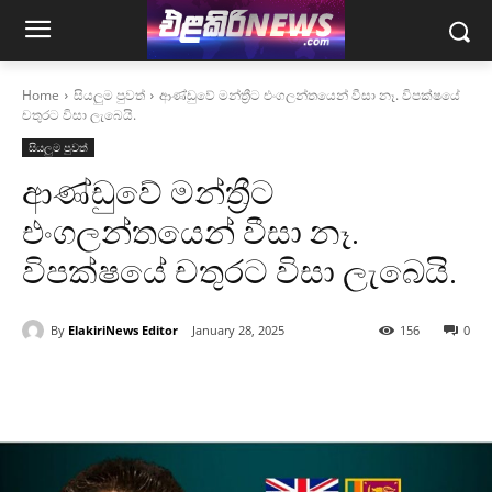
Home
සියලුම පුවත්
ආණ්ඩුවේ මන්ත්‍රීට එංගලන්තයෙන් වීසා නෑ. විපක්ෂයේ
චතුරට විසා ලැබෙයි.
සියලුම පුවත්
ආණ්ඩුවේ මන්ත්‍රීට
එංගලන්තයෙන් වීසා නෑ.
විපක්ෂයේ චතුරට විසා ලැබෙයි.
By
ElakiriNews Editor
January 28, 2025
156
0