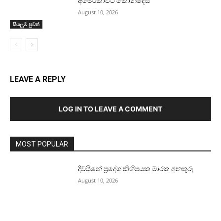
අමෙරිකාවට කොන්දේසි
August 10, 2026
සියලුම පුවත්
LEAVE A REPLY
LOG IN TO LEAVE A COMMENT
MOST POPULAR
දිවයිනේ ප්‍රදේශ කිහිපයක මාරක අනතුරු
August 10, 2026