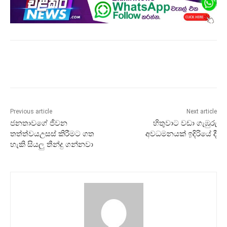
Previous article
Next article
ජනතාවගේ ජීවන
හිතුවාට වඩා ගැඹුරු
තත්ත්වයඋසස් කිරීමට ගත
අවධමනයක් ඉදිරියේ දී
හැකි සියලු තීන්දු ගන්නවා