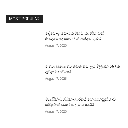
MOST POPULAR
දේපොළ සොරකමකට කාන්තාවන්
තිදෙනෙකු සමග 4ක් අත්අඩංගුවට
August 7, 2026
මෙටා සමාගමට තවත් ඩොලර් මිලියන 567ක
දැවැන්ත දඩයක්
August 7, 2026
මැගසින් බන්ධනාගාරයේ නොසන්සුන්තාව
සම්පූර්ණයෙන් පාලනය කරයි
August 7, 2026