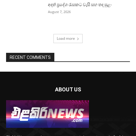
අදත් ප්‍රදේශ රැසකට වැසි සහ තද සුළං
August 7, 2026
Load more
RECENT COMMENTS
ABOUT US