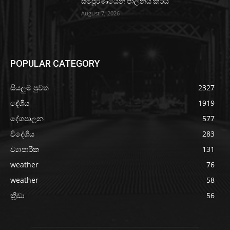
සම්පූර්ණයෙන් පාලනය කරයි
August 7, 2026
POPULAR CATEGORY
සියලුම පුවත්
2327
දේශීය
1919
දේශපාලන
577
විදේශීය
283
ව්‍යාපාරික
131
weather
76
weather
58
ක්‍රීඩා
56