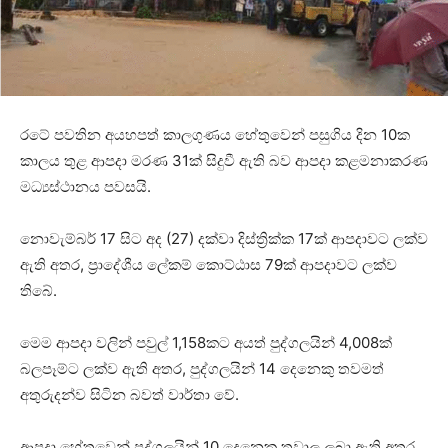
රටේ පවතින අයහපත් කාලගුණය හේතුවෙන් පසුගිය දින 10ක
කාලය තුළ ආපදා මරණ 31ක් සිදුවී ඇති බව ආපදා කළමනාකරණ
මධ්‍යස්ථානය පවසයි.
නොවැම්බර් 17 සිට අද (27) දක්වා දිස්ත්‍රික්ක 17ක් ආපදාවට ලක්ව
ඇති අතර, ප්‍රාදේශීය ලේකම් කොට්ඨාස 79ක් ආපදාවට ලක්ව
තිබේ.
මෙම ආපදා වලින් පවුල් 1,158කට අයත් පුද්ගලයින් 4,008ක්
බලපෑම්ට ලක්ව ඇති අතර, පුද්ගලයින් 14 දෙනෙකු තවමත්
අතුරුදන්ව සිටින බවත් වාර්තා වේ.
ආපදා හේතුවෙන් පුද්ගලයින් 10 දෙනෙකු තුවාල ලබා ඇති අතර,