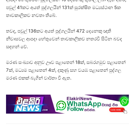
පවුල් 41කට අයත් පුද්ගලයින් 131ක් සුරක්ෂිත මධ්‍යස්ථාන 5ක
තාවකාලිකව නවතා තිබේ.
තවද, පවුල් 136කට අයත් පුද්ගලයින් 472 දෙනෙකු ඥාති
නිවාසවල ආපදා හේතුවෙන් තාවකාලිකව නතරවී සිටින බවද
සඳහන් වේ.
මරණ සංඛ්‍යාව අනුව ඌව පළාතෙන් 18ක්, සබරගමුව පළාතෙන්
7ක්, මධ්‍යම පළාතෙන් 4ක්, දකුණු සහ වයඹ පළාතෙන් පුද්ගල
මරණ එකක් බැගින් වාර්තා වී ඇත.