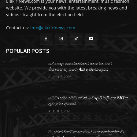
ElakiriNews.com is your news, entertainment, music fashion
website. We provide you with the latest breaking news and
videos straight from the election field.
Contact us:
info@elakirinews.com
POPULAR POSTS
දේපොළ සොරකමකට කාන්තාවන්
තිදෙනෙකු සමග 4ක් අත්අඩංගුවට
August 7, 2026
මෙටා සමාගමට තවත් ඩොලර් මිලියන 567ක
දැවැන්ත දඩයක්
August 7, 2026
මැගසින් බන්ධනාගාරයේ නොසන්සුන්තාව