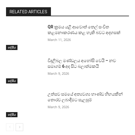
RELATED ARTICLES
QR ක්‍රමය යළි ආවොත් තෙල් සංචිත
කළමනාකරණය කළ හැකි බවට අදහසක්
March 11, 2026
දේශීය
විදුලිබල මණ්ඩලය අහෝසි වෙයි – නව
සමාගම් 6 අද සිට බලාත්මකයි
March 9, 2026
දේශීය
උත්සව සමයේ අත්‍යවශ්‍ය භාණ්ඩ හිඟයකින්
තොරව ලබාදීමට සැලසුම්
March 9, 2026
දේශීය