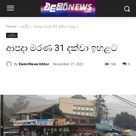
Home
දේශීය
ආපදා මරණ 31 දක්වා ඉහළට
දේශීය
ආපදා මරණ 31 දක්වා ඉහළට
By
ElakiriNews Editor
November 27, 2025
160
0