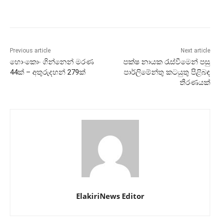
Previous article
Next article
හොංකොං ගින්නෙන් මරණ
පක්ෂ නායක රැස්වීමෙන් පසු
44ක් – අතුරුදහන් 279ක්
පාර්ලිමේන්තු කටයුතු පිළිබඳ
තීරණයක්
ElakiriNews Editor