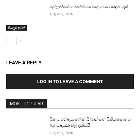
පල්ලන්සේන තත්ත්වය පාලනයට කඳුළු ගෑස්
August 7, 2026
සියලුම පුවත්
LEAVE A REPLY
LOG IN TO LEAVE A COMMENT
MOST POPULAR
චීනය චන්ද්‍රයාගේ භූ විද්‍යාත්මක සිතියමේ නව
අනුවාදයක් එළි දක්වයි
August 7, 2026