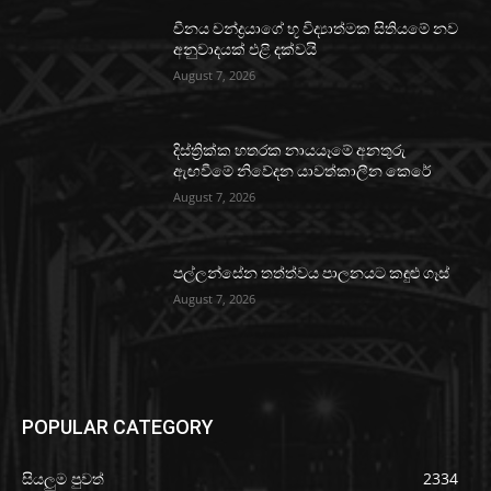
චීනය චන්ද්‍රයාගේ භූ විද්‍යාත්මක සිතියමේ නව
අනුවාදයක් එළි දක්වයි
August 7, 2026
දිස්ත්‍රික්ක හතරක නායයෑමේ අනතුරු
ඇඟවීමේ නිවේදන යාවත්කාලීන කෙරේ
August 7, 2026
පල්ලන්සේන තත්ත්වය පාලනයට කඳුළු ගෑස්
August 7, 2026
POPULAR CATEGORY
සියලුම පුවත්
2334