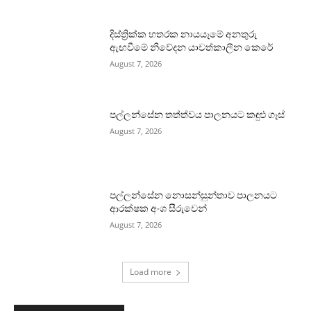
දිස්ත්‍රික්ක හතරක නායයෑමේ අනතුරු
ඇඟවීමේ නිවේදන යාවත්කාලීන කෙරේ
August 7, 2026
පල්ලන්සේන තත්ත්වය පාලනයට කඳුළු ගෑස්
August 7, 2026
පල්ලන්සේන නොසන්සුන්තාව පාලනයට
ආරක්ෂක අංශ සීරුවෙන්
August 7, 2026
Load more