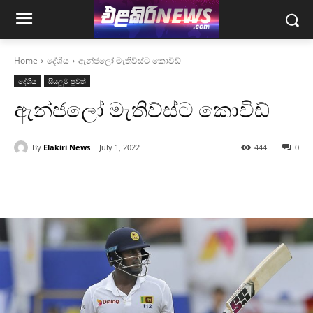
Home
දේශීය
ඇන්ජලෝ මැතිව්ස්ට කොවිඩ්
දේශීය
සියලුම පුවත්
ඇන්ජලෝ මැතිව්ස්ට කොවිඩ්
By
Elakiri News
July 1, 2022
444
0