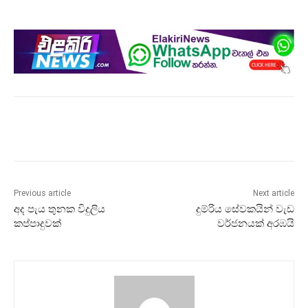
Previous article
Next article
අද පැය තුනක විදුලිය
දුම්රිය සේවකයින් වැඩ
කප්පාදුවක්
වර්ජනයක් අරඹයි