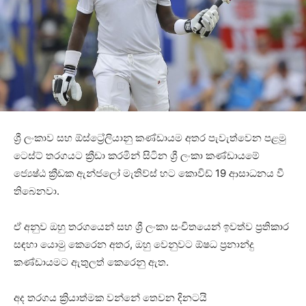
ශ්‍රී ලංකාව සහ ඕස්ට්‍රේලියානු කණ්ඩායම අතර පැවැත්වෙන පළමු
ටෙස්ට් තරගයට ක්‍රීඩා කරමින් සිටින ශ්‍රී ලංකා කණ්ඩායමේ
ජ්‍යෙෂ්ඨ ක්‍රීඩක ඇන්ජලෝ මැතිව්ස් හට කොවිඩ් 19 ආසාධනය වී
තිබෙනවා.
ඒ අනුව ඔහු තරගයෙන් සහ ශ්‍රී ලංකා සංචිතයෙන් ඉවත්ව ප්‍රතිකාර
සඳහා යොමු කෙරෙන අතර, ඔහු වෙනුවට ඕෂධ ප්‍රනාන්දු
කණ්ඩායමට ඇතුලත් කෙරෙනු ඇත.
අද තරගය ක්‍රියාත්මක වන්නේ තෙවන දිනටයි