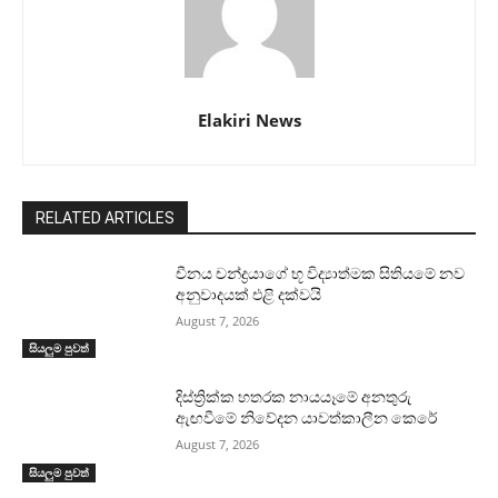
Elakiri News
RELATED ARTICLES
චීනය චන්ද්‍රයාගේ භූ විද්‍යාත්මක සිතියමේ නව
අනුවාදයක් එළි දක්වයි
August 7, 2026
සියලුම පුවත්
දිස්ත්‍රික්ක හතරක නායයෑමේ අනතුරු
ඇඟවීමේ නිවේදන යාවත්කාලීන කෙරේ
August 7, 2026
සියලුම පුවත්