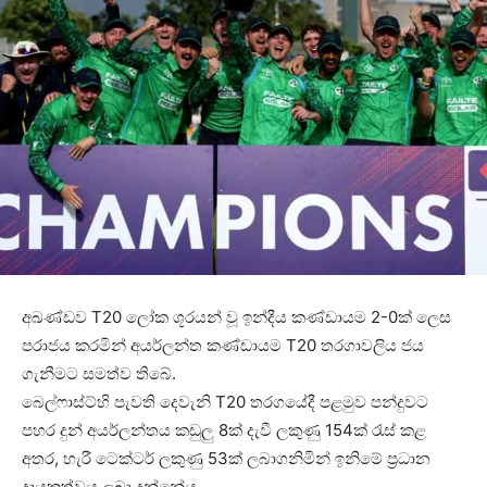
අඛණ්ඩව T20 ලෝක ශූරයන් වූ ඉන්දීය කණ්ඩායම 2-0ක් ලෙස
පරාජය කරමින් අයර්ලන්ත කණ්ඩායම T20 තරගාවලිය ජය
ගැනීමට සමත්ව තිබේ.
බෙල්ෆාස්ට්හි පැවති දෙවැනි T20 තරගයේදී පළමුව පන්දුවට
පහර දුන් අයර්ලන්තය කඩුලු 8ක් දැවී ලකුණු 154ක් රැස් කළ
අතර, හැරී ටෙක්ටර් ලකුණු 53ක් ලබාගනිමින් ඉනිමේ ප්‍රධාන
දායකත්වය ලබා දුන්නේය.