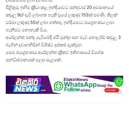
පිළිතුරු ඉනිම ක්‍රීඩා කළ ඉන්දියාවට පන්දුවාර 20 අවසානයේ
කඩුලු 9ක් දැවී ලබාගත හැකි වූයේ ලකුණු 153ක් පමණි. තිලක්
වර්මා ලකුණු 55ක් ලබා ගත්තද, ඉන්දියාවට ජයග්‍රහණය ලබා
ගැනීමට නොහැකි විය.
අයර්ලන්ත පන්දු යැවීමේදී ජයි මූන්ද්‍රා සහ මැට් හොලර්ඩ් කඩුලු 3
බැගින් දවාගනිමින් විශිෂ්ට දස්කම් දැක්වූහ.
මෙම ජයග්‍රහණය අයර්ලන්ත ක්‍රිකට් ඉතිහාසයේ විශේෂ
සන්ධිස්ථානයක් ලෙස සැලකේ.