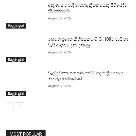
අකුණු සැර වැදී පාපන්දු ක්‍රීඩකයෙකු පිටියේදීම
ජීවිතක්ෂයට
August 6, 2026
සියලුම පුවත්
හෙටත් ප්‍රදේශ කිහිපයකට මි.මී. 100ට වැඩි තද
වැසි ඇදහැලෙන ලකුණු
August 6, 2026
සියලුම පුවත්
වැල්ලවත්ත සහ පාමංකඩට අද රාත්‍රියේ පැය
7ක ජල කප්පාදුවක්
August 6, 2026
සියලුම පුවත්
MOST POPULAR