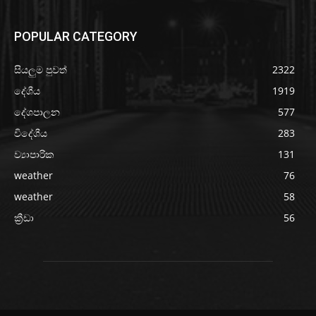
POPULAR CATEGORY
සියලුම පුවත්
2322
දේශීය
1919
දේශපාලන
577
විදේශීය
283
ව්‍යාපාරික
131
weather
76
weather
58
ක්‍රීඩා
56