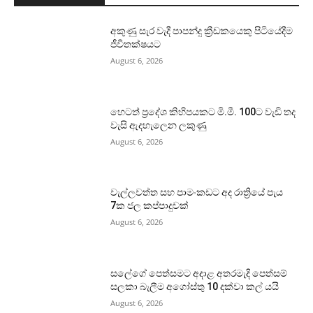
අකුණු සැර වැදී පාපන්දු ක්‍රීඩකයෙකු පිටියේදීම
ජීවිතක්ෂයට
August 6, 2026
හෙටත් ප්‍රදේශ කිහිපයකට මි.මී. 100ට වැඩි තද
වැසි ඇදහැලෙන ලකුණු
August 6, 2026
වැල්ලවත්ත සහ පාමංකඩට අද රාත්‍රියේ පැය
7ක ජල කප්පාදුවක්
August 6, 2026
සලේගේ පෙත්සමට අදාළ අතරමැදි පෙත්සම්
සලකා බැලීම අගෝස්තු 10 දක්වා කල් යයි
August 6, 2026