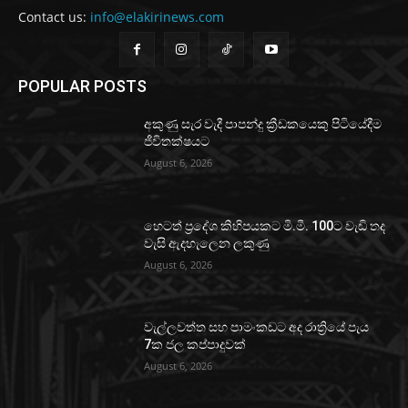
Contact us:
info@elakirinews.com
POPULAR POSTS
අකුණු සැර වැදී පාපන්දු ක්‍රීඩකයෙකු පිටියේදීම
ජීවිතක්ෂයට
August 6, 2026
හෙටත් ප්‍රදේශ කිහිපයකට මි.මී. 100ට වැඩි තද
වැසි ඇදහැලෙන ලකුණු
August 6, 2026
වැල්ලවත්ත සහ පාමංකඩට අද රාත්‍රියේ පැය
7ක ජල කප්පාදුවක්
August 6, 2026