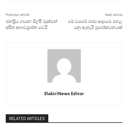
Previous article
Next article
ජනප්‍රිය ගායන ශිල්පී රුක්මන්
මේ වසරේ රාජ්‍ය ආදායම පහළ
අසිත අභාවප්‍රාප්ත වෙයි
යනු ඇතැයි පුරෝකථනයක්
ElakiriNews Editor
RELATED ARTICLES