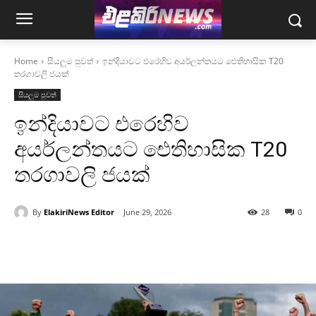
Home
සියලුම පුවත්
ඉන්දියාවට එරෙහිව අයර්ලන්තයට ඓතිහාසික T20
තරගාවලි ජයක්
සියලුම පුවත්
ඉන්දියාවට එරෙහිව
අයර්ලන්තයට ඓතිහාසික T20
තරගාවලි ජයක්
By
ElakiriNews Editor
June 29, 2026
28
0