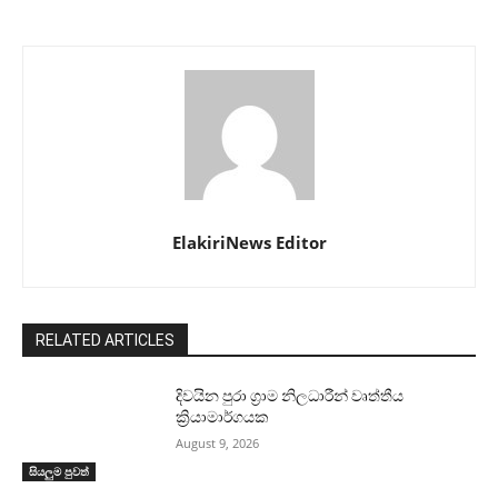
ElakiriNews Editor
RELATED ARTICLES
දිවයින පුරා ග්‍රාම නිලධාරීන් වෘත්තීය
ක්‍රියාමාර්ගයක
August 9, 2026
සියලුම පුවත්