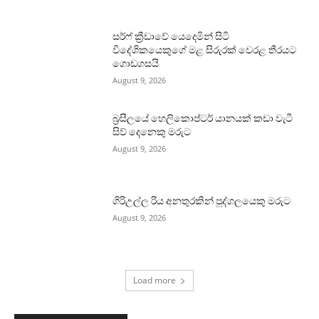
සර්ෆ් ක්‍රීඩාවේ යෙදෙමින් සිටි
විදේශිකයෙකුගේ මළ සිරුරක් වෙරළ තීරයට
ගොඩගසයි
August 9, 2026
බ්‍රසීලයේ හෙලිකොප්ටර් යානයක් කඩා වැටී
සිව් දෙනෙකු මරුට
August 9, 2026
ගිරිඋල්ල රිය අනතුරකින් පුද්ගලයෙකු මරුට
August 9, 2026
Load more