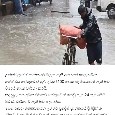
උත්තර් ප්‍රදේශ් ප්‍රාන්තයට බලපා ඇති අයහපත් කාලගුණික
තත්ත්වය හේතුවෙන් පුද්ගලයින් 100 දෙනෙකු මියගොස් ඇති බව
විදෙස් මාධ්‍ය වාර්තා කරයි.
තද සුළං සහ අධික වර්ෂාව හේතුවෙන් ගතවූ පැය 24 තුළ මෙම
මරණ වාර්තා වී ඇති බව සඳහන්ය.
මෙම ආපදා තත්ත්වයෙන් උත්තර් ප්‍රදේශ් ප්‍රාන්තයේ දිස්ත්‍රික්ක
12කට බලපෑම් එල්ල වී ඇති අතර, තද සුළං හේතුවෙන් ගස් කඩා