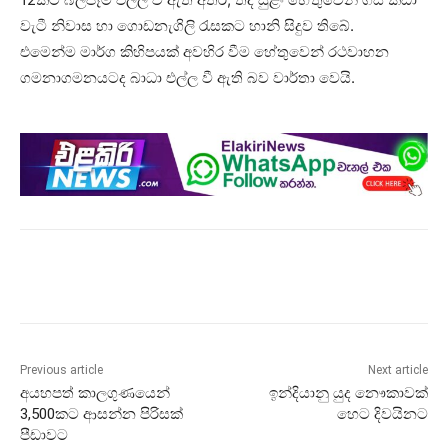
වැටී නිවාස හා ගොඩනැගිලි රැසකට හානි සිදුව තිබේ.
එමෙන්ම මාර්ග කිහිපයක් අවහිර වීම හේතුවෙන් රථවාහන
ගමනාගමනයටද බාධා එල්ල වී ඇති බව වාර්තා වෙයි.
Previous article
Next article
අයහපත් කාලගුණයෙන්
ඉන්දියානු යුද නෞකාවක්
3,500කට ආසන්න පිරිසක්
හෙට දිවයිනට
පීඩාවට