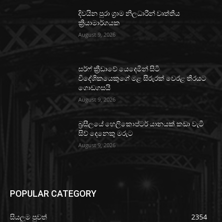
දිවයින පුරා ග්‍රාම නිලධාරීන් වෘත්තීය
ක්‍රියාමාර්ගයක
August 9, 2026
සර්ෆ් ක්‍රීඩාවේ යෙදෙමින් සිටි
විදේශිකයෙකුගේ මළ සිරුරක් වෙරළ තීරයට
ගොඩගසයි
August 9, 2026
බ්‍රසීලයේ හෙලිකොප්ටර් යානයක් කඩා වැටී
සිව් දෙනෙකු මරුට
August 9, 2026
POPULAR CATEGORY
සියලුම පුවත්
2354