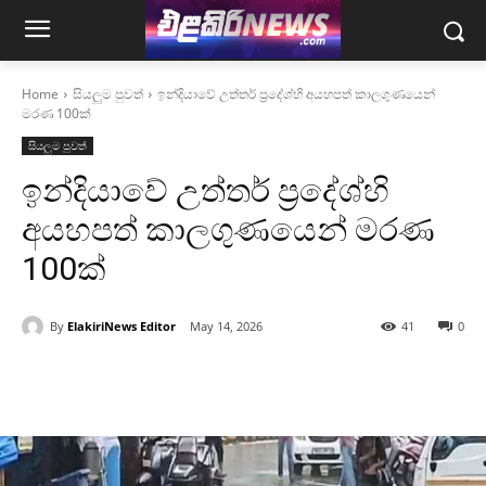
Home
සියලුම පුවත්
ඉන්දියාවේ උත්තර් ප්‍රදේශ්හි අයහපත් කාලගුණයෙන්
මරණ 100ක්
සියලුම පුවත්
ඉන්දියාවේ උත්තර් ප්‍රදේශ්හි
අයහපත් කාලගුණයෙන් මරණ
100ක්
By
ElakiriNews Editor
May 14, 2026
41
0