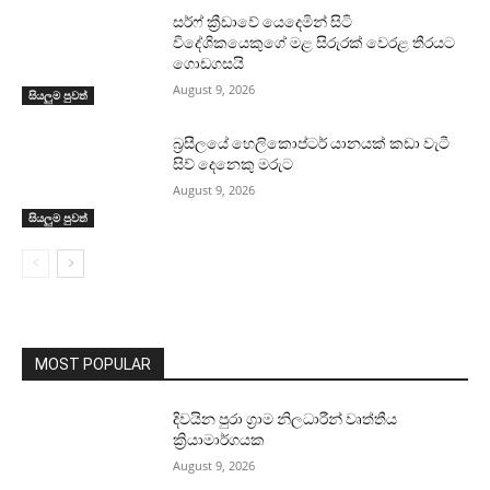
සර්ෆ් ක්‍රීඩාවේ යෙදෙමින් සිටි
විදේශිකයෙකුගේ මළ සිරුරක් වෙරළ තීරයට
ගොඩගසයි
August 9, 2026
සියලුම පුවත්
බ්‍රසීලයේ හෙලිකොප්ටර් යානයක් කඩා වැටී
සිව් දෙනෙකු මරුට
August 9, 2026
සියලුම පුවත්
MOST POPULAR
දිවයින පුරා ග්‍රාම නිලධාරීන් වෘත්තීය
ක්‍රියාමාර්ගයක
August 9, 2026