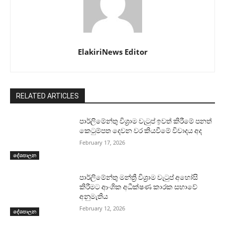
ElakiriNews Editor
RELATED ARTICLES
පාර්ලිමේන්තු විශ්‍රාම වැටුප් ඉවත් කිරීමේ පනත්
කෙටුම්පත දෙවන වර කියවීමේ විවාදය අද
February 17, 2026
දේශපාලන
පාර්ලිමේන්තු මන්ත්‍රී විශ්‍රාම වැටුප් අහෝසි
කිරීමට ආංශික අධීක්ෂණ කාරක සභාවේ
අනුමැතිය
February 12, 2026
දේශපාලන