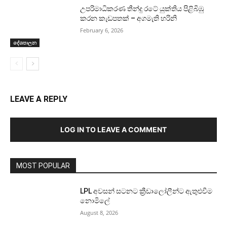
උපරිමාධිකරණ තීන්දු රටේ යුක්තිය පිළිබිඹු
කරන කැඩපතක් – අගමැති හරිනි
February 6, 2026
දේශපාලන
LEAVE A REPLY
LOG IN TO LEAVE A COMMENT
MOST POPULAR
LPL අවසන් සටනට ක්‍රීඩාලෝලීන්ට ඇතුළුවීම
නොමිලේ
August 8, 2026