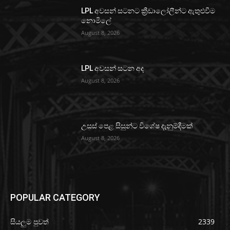
LPL අවසන් සටනට ක්‍රීඩාලෝලීන්ට ඇතුළුවීම
නොමිලේ
August 8, 2026
LPL අවසන් සටන අද
August 8, 2026
උසස් පෙළ සිසුන්ට විශේෂ දැනුම්දීමක්
August 8, 2026
POPULAR CATEGORY
සියලුම පුවත්
2339