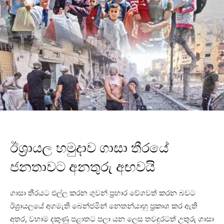
ඊශ්‍රායල හමුදාව ගාසා තීරයේ
ජනතාවට අනතුරු අඟවයි
ගාසා තීරයට එල්ල කරන ගුවන් ප්‍රහාර වේගවත් කරන බවට
ඊශ්‍රායලයේ අගමැති බෙන්ජමින් නෙතන්යාහු ප්‍රකාශ කර ඇති
අතර, වහාම දකුණු පළාතට පලා යන ලෙස තවදුරටත් උතුරු ගාසා