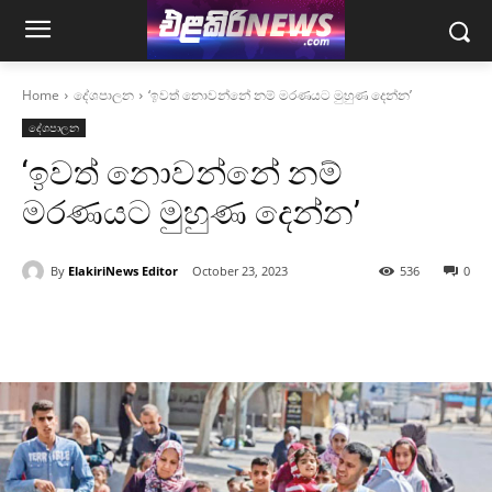
Home
දේශපාලන
‘ඉවත් නොවන්නේ නම් මරණයට මුහුණ දෙන්න’
දේශපාලන
‘ඉවත් නොවන්නේ නම්
මරණයට මුහුණ දෙන්න’
By
ElakiriNews Editor
October 23, 2023
536
0