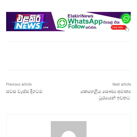
Previous article
Next article
සවස වැස්ස දිගටම
කෙහෙළිය සෞඛ්‍ය අමාත්‍ය
ධුරයෙන් ඉවතට.