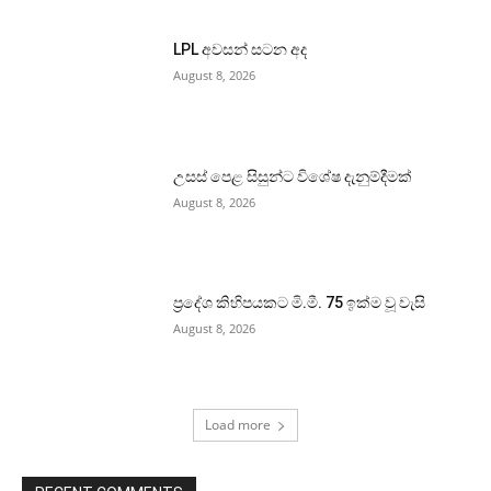
LPL අවසන් සටන අද
August 8, 2026
උසස් පෙළ සිසුන්ට විශේෂ දැනුම්දීමක්
August 8, 2026
ප්‍රදේශ කිහිපයකට මි.මී. 75 ඉක්ම වූ වැසි
August 8, 2026
Load more