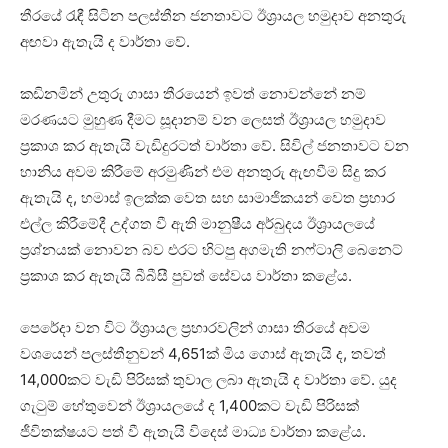
තීරයේ රැඳී සිටින පලස්තීන ජනතාවට ඊශ්‍රායල හමුදාව අනතුරු
අඟවා ඇතැයි ද වාර්තා වේ.
කඩිනමින් උතුරු ගාසා තීරයෙන් ඉවත් නොවන්නේ නම්
මරණයට මුහුණ දීමට සූදානම් වන ලෙසත් ඊශ්‍රායල හමුදාව
ප්‍රකාශ කර ඇතැයි වැඩිදුරටත් වාර්තා වේ. සිවිල් ජනතාවට වන
හානිය අවම කිරීමේ අරමුණින් එම අනතුරු ඇඟවීම සිදු කර
ඇතැයි ද, හමාස් ඉලක්ක වෙත සහ සාමාජිකයන් වෙත ප්‍රහාර
එල්ල කිරීමේදී උද්ගත වී ඇති මානුෂීය අර්බුදය ඊශ්‍රායලයේ
ප්‍රශ්නයක් නොවන බව එරට හිටපු අගමැති නෆ්ටාලි බෙනෙට්
ප්‍රකාශ කර ඇතැයි බීබීසී පුවත් සේවය වාර්තා කළේය.
පෙරේදා වන විට ඊශ්‍රායල ප්‍රහාරවලින් ගාසා තීරයේ අවම
වශයෙන් පලස්තීනුවන් 4,651ක් මිය ගොස් ඇතැයි ද, තවත්
14,000කට වැඩි පිරිසක් තුවාල ලබා ඇතැයි ද වාර්තා වේ. යුද
ගැටුම් හේතුවෙන් ඊශ්‍රායලයේ ද 1,400කට වැඩි පිරිසක්
ජීවිතක්ෂයට පත් වී ඇතැයි විදෙස් මාධ්‍ය වාර්තා කළේය.