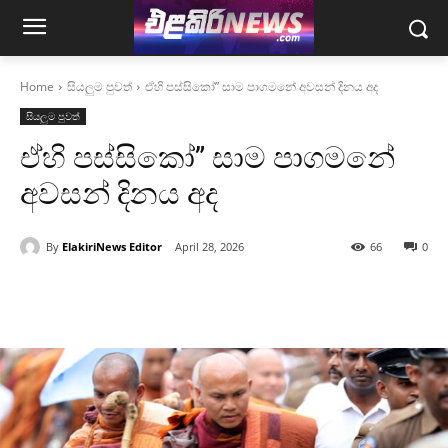
Home
සියලුම පුවත්
ඒහි පස්සිකෝ” සාම පාගමනේ අවසන් දිනය අද
සියලුම පුවත්
ඒහි පස්සිකෝ” සාම පාගමනේ
අවසන් දිනය අද
By
ElakiriNews Editor
April 28, 2026
66
0