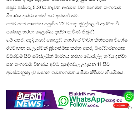
පසුව පස්වරු 5.30ට නැවත ආරම්භ වන පාගමන ගංගාරාම
විහාරය දක්වා ගමන් කර අවසන් වේ.
මෙම සාම පාගමන පසුගිය 22 වනදා දඹුල්ලෙන් ආරම්භ වී
යක්කල හරහා කැලණිය දක්වා පැමිණ තිබුණි.
මේ අතර, අද දිනයේ කොළඹ නගරයේ මාර්ග කිහිපයක විශේෂ
රථවාහන සැලැස්මක් ක්‍රියාත්මක කරන අතර, බණ්ඩාරනායක
වටරවුම සිට බේස්ලයින් මාර්ගය හරහා බොරැල්ල හංදිය දක්වා
සහ ගංගාරාම විහාරය අවට ප්‍රදේශවල උදෑසන 11 සිට
අවස්ථානුකූලව වාහන ගමනාගමනය සීමා කිරීමට නියමිතය.