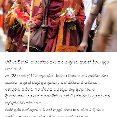
ඒහි පස්සිකෝ” ජාත්‍යන්තර සාම පාද යාත්‍රාවේ අවසන් දිනය අදට
යෙදී තිබේ.
අද (28) දහවල් 12ට කැලණිය රජමහා විහාරය සිට ආරම්භ වන
පාගමන නිදහස් චතුරස්‍රය දක්වා ගමන් කිරීමට නියමිතය.
අනතුරුව පස්වරු 4ට නිදහස් චතුරස්‍රය තුළ අනුර කුමාර
දිසානායක මහතාගේ සහභාගීත්වයෙන් විශේෂ රාජ්‍ය උත්සවයක්
පැවැත්වීමට නියමිතය.
එහිදී පූජ්‍ය පඤ්ඤාකර හිමියන් ඇතුළු නියෝජිත පිරිසට ශ්‍රී මහා
බෝධිය අංකුර පැළයක් භාරදීමටද සැලසුම් කර ඇත.