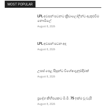
MOST POPULAR
LPL අවසන් සටනට ක්‍රීඩාලෝලීන්ට ඇතුළුවීම
නොමිලේ
August 8, 2026
LPL අවසන් සටන අද
August 8, 2026
උසස් පෙළ සිසුන්ට විශේෂ දැනුම්දීමක්
August 8, 2026
ප්‍රදේශ කිහිපයකට මි.මී. 75 ඉක්ම වූ වැසි
August 8, 2026