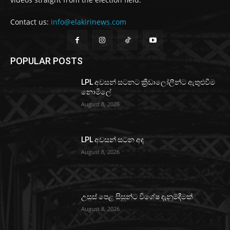
Contact us:
info@elakirinews.com
POPULAR POSTS
LPL අවසන් සටනට ක්‍රීඩාලෝලීන්ට ඇතුළුවීම
නොමිලේ
August 8, 2026
LPL අවසන් සටන අද
August 8, 2026
උසස් පෙළ සිසුන්ට විශේෂ දැනුම්දීමක්
August 8, 2026