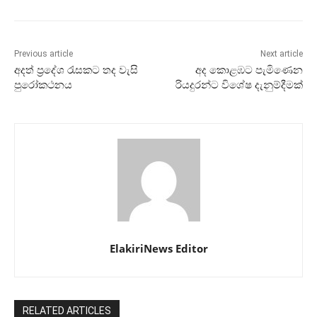
Previous article
Next article
අදත් ප්‍රදේශ රැසකට තද වැසි
අද කොළඹට පැමිණෙන
පුරෝකථනය
රියදුරන්ට විශේෂ දැනුම්දීමක්
ElakiriNews Editor
RELATED ARTICLES