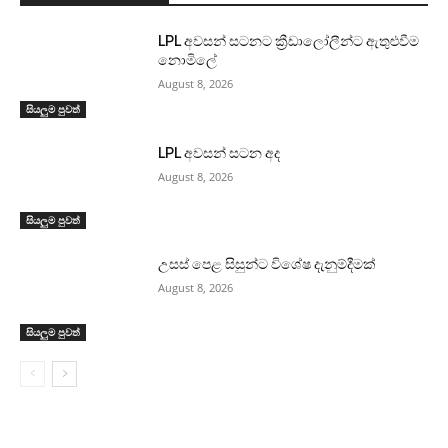
LPL අවසන් සටනට ක්‍රීඩාලෝලීන්ට ඇතුළුවීම
නොමිලේ
August 8, 2026
සියලුම පුවත්
LPL අවසන් සටන අද
August 8, 2026
සියලුම පුවත්
උසස් පෙළ සිසුන්ට විශේෂ දැනුම්දීමක්
August 8, 2026
සියලුම පුවත්