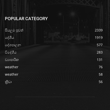
POPULAR CATEGORY
සියලුම පුවත්
2339
දේශීය
1919
දේශපාලන
577
විදේශීය
283
ව්‍යාපාරික
131
weather
76
weather
58
ක්‍රීඩා
56