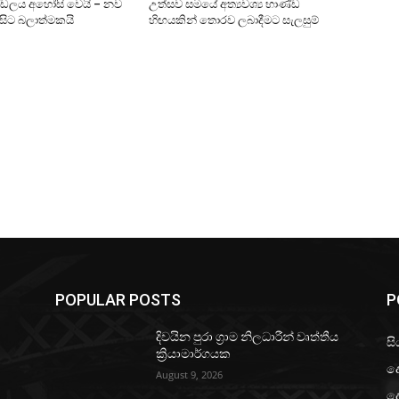
ණ්ඩලය අහෝසි වෙයි – නව
උත්සව සමයේ අත්‍යවශ්‍ය භාණ්ඩ
 සිට බලාත්මකයි
හිඟයකින් තොරව ලබාදීමට සැලසුම්
POPULAR POSTS
P
දිවයින පුරා ග්‍රාම නිලධාරීන් වෘත්තීය
සි
ක්‍රියාමාර්ගයක
ද
August 9, 2026
ද