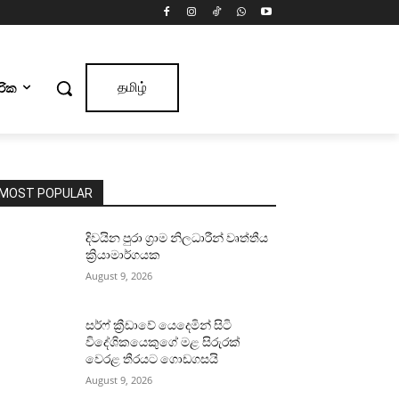
ාරික
தமிழ்
MOST POPULAR
දිවයින පුරා ග්‍රාම නිලධාරීන් වෘත්තීය
ක්‍රියාමාර්ගයක
August 9, 2026
සර්ෆ් ක්‍රීඩාවේ යෙදෙමින් සිටි
විදේශිකයෙකුගේ මළ සිරුරක්
වෙරළ තීරයට ගොඩගසයි
August 9, 2026