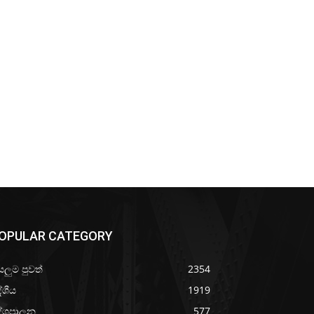
OPULAR CATEGORY
යලුම පුවත්
2354
ේශීය
1919
ේශපාලන
577