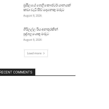
බ්‍රසීලයේ හෙලිකොප්ටර් යානයක්
කඩා වැටී සිව් දෙනෙකු මරුට
August 9, 2026
ගිරිඋල්ල රිය අනතුරකින්
පුද්ගලයෙකු මරුට
August 9, 2026
Load more
RECENT COMMENTS