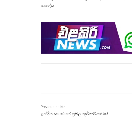
කළේය
Share
Previous article
ඉන්දීය සාගරයේ ප්‍රබල භූමිකම්පාවක්