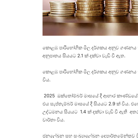
කොළඹ පාරිභෝගික මිල දර්ශකය අනුව ගණනය
අනුපාතය සියයට 2.1 ක් දක්වා වැඩි වී ඇත.
කොළඹ පාරිභෝගික මිල දර්ශකය අනුව ගණනය කළ 
විය.
2025 ඔක්තෝම්බර් මාසයේ දී ආහාර කාණ්ඩයේ උ
එය සැප්තැම්බර් මාසයේ දී සියයට 2.9 ක් ව
උද්ධමනය සියයට 1.4 ක් දක්වා වැඩි වී ඇති අත
වාර්තා විය.
ජනලේඛන සහ සංඛ්‍යාලේඛන දෙපාර්තමේන්තුව විස