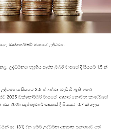
 කළ ඔක්තෝම්බර් මාසයේ උද්ධමන
උද්ධමනය පසුගිය සැප්තැම්බර් මාසයේ දී සියයට 1.5 ක්
ද්ධමනය සියයට 3.5 ක් දක්වා වැඩි වී ඇති අතර
ිය. එසේම 2025 ඔක්තෝම්බර් මාසයේ ආහාර නොවන කාණ්ඩයේ
ර එය 2025 සැප්තැම්බර් මාසයේ දී සියයට 0.7 ක් ලෙස
ින් අද (31) දින මෙම උද්ධමන අනුපාත ප්‍රකාශයට පත්