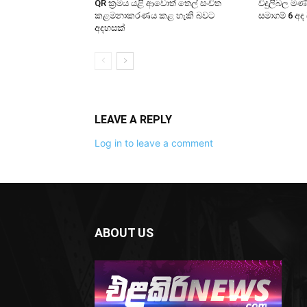
QR ක්‍රමය යළි ආවොත් තෙල් සංචිත
විදුලිබල ම
කළමනාකරණය කළ හැකි බවට
සමාගම් 6 අද
අදහසක්
LEAVE A REPLY
Log in to leave a comment
ABOUT US