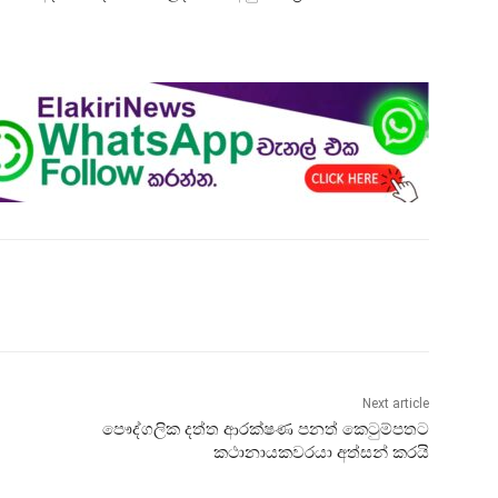
Next article
පෞද්ගලික දත්ත ආරක්ෂණ පනත් කෙටුම්පතට
කථානායකවරයා අත්සන් කරයි