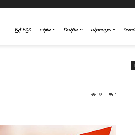
මුල් පිටුව
දේශීය
විදේශීය
දේශපාලන
ව්‍යාප
168
0