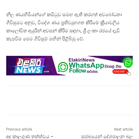
නිල ණයහිමියන්ගේ කමිටුව සමඟ ඇති කරගත් අවබෝධතා
ගිවිසුමට අනුව, විදේශ ණය ප්‍රතිව්‍යුහගත කිරීමේ ක්‍රියාවලිය
කාලෝචිත අයුරින් අවසන් කිරීම සඳහා, ශ්‍රී ලංකා රජයේ දැඩි
කැපවීම මෙම ගිවිසුම් මඟින් පිළිබිඹු වේ.
Previous article
Next article
අද කාලගුණ තත්ත්වය –
සජබයෙන් දේශපාලන බල