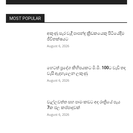
MOST POPULAR
අකුණු සැර වැදී පාපන්දු ක්‍රීඩකයෙකු පිටියේදීම
ජීවිතක්ෂයට
August 6, 2026
හෙටත් ප්‍රදේශ කිහිපයකට මි.මී. 100ට වැඩි තද
වැසි ඇදහැලෙන ලකුණු
August 6, 2026
වැල්ලවත්ත සහ පාමංකඩට අද රාත්‍රියේ පැය
7ක ජල කප්පාදුවක්
August 6, 2026