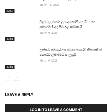
March 11, 2026
දේශීය
විදුලිබල මණ්ඩලය අහෝසි වෙයි – නව
සමාගම් 6 අද සිට බලාත්මකයි
March 9, 2026
දේශීය
උත්සව සමයේ අත්‍යවශ්‍ය භාණ්ඩ හිඟයකින්
තොරව ලබාදීමට සැලසුම්
March 9, 2026
දේශීය
LEAVE A REPLY
LOG IN TO LEAVE A COMMENT