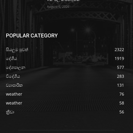
August 6, 2026
POPULAR CATEGORY
සියලුම පුවත්
2322
දේශීය
1919
දේශපාලන
577
විදේශීය
283
ව්‍යාපාරික
131
weather
76
weather
58
ක්‍රීඩා
56