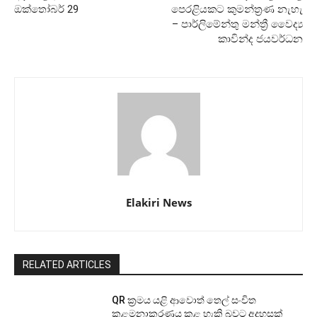
ඔක්තෝබර් 29
පෙරළියකට කුමන්ත්‍රණ නැහැ
– පාර්ලිමේන්තු මන්ත්‍රී වෛද්‍ය
කාවින්ද ජයවර්ධන
Elakiri News
RELATED ARTICLES
QR ක්‍රමය යළි ආවොත් තෙල් සංචිත
කළමනාකරණය කළ හැකි බවට අදහසක්