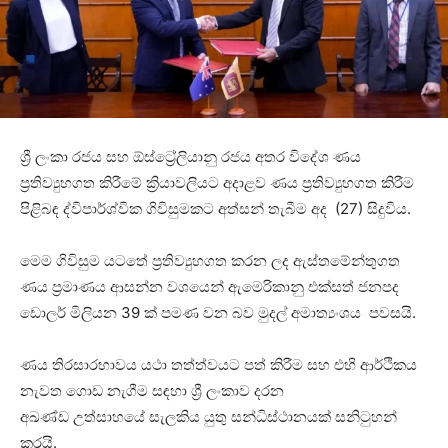
ශ්‍රී ලංකා රජය සහ ඕස්ට්‍රේලියානු රජය අතර විදේශ ණය
ප්‍රතිව්‍යුහගත කිරීමේ ක්‍රියාවලියට අදාළව ණය ප්‍රතිව්‍යුහගත කිරීම
පිළිබඳ ද්විපාර්ශ්වික ගිවිසුමකට අත්සන් තැබීම අද (27) සිදුවිය.
මෙම ගිවිසුම යටතේ ප්‍රතිව්‍යුහගත කරන ලද ඇස්තමේන්තුගත
ණය ප්‍රමාණය ආසන්න වශයෙන් ඇමෙරිකානු එක්සත් ජනපද
ඩොලර් මිලියන 39 ක් පමණ වන බව මුදල් අමාත්‍යංශය පවසයි.
ණය තිරසාරභාවය යථා තත්ත්වයට පත් කිරීම සහ එහි ආර්ථිකය
නැවත ගොඩ නැගීම සඳහා ශ්‍රී ලංකාව දරන
අඛණ්ඩ උත්සාහයේ සැලකිය යුතු සන්ධිස්ථානයක් සනිටුහන්
කරයි.