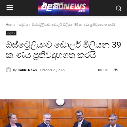
Home
දේශීය
ඕස්ට්‍රේලියාව ඩොලර් මිලියන 39 ක ණය ප්‍රතිව්‍යුහගත කරයි
දේශීය
ඕස්ට්‍රේලියාව ඩොලර් මිලියන 39
ක ණය ප්‍රතිව්‍යුහගත කරයි
By
Elakiri News
October 29, 2025
103
0