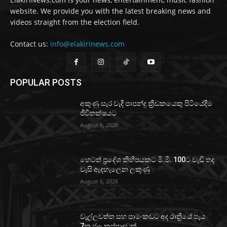
website. We provide you with the latest breaking news and
videos straight from the election field.
Contact us:
info@elakirinews.com
POPULAR POSTS
අකුණු සැර වැදී පාපන්දු ක්‍රීඩකයෙකු පිටියේදීම
ජීවිතක්ෂයට
August 6, 2026
හෙටත් ප්‍රදේශ කිහිපයකට මි.මී. 100ට වැඩි තද
වැසි ඇදහැලෙන ලකුණු
August 6, 2026
වැල්ලවත්ත සහ පාමංකඩට අද රාත්‍රියේ පැය
7ක ජල කප්පාදුවක්