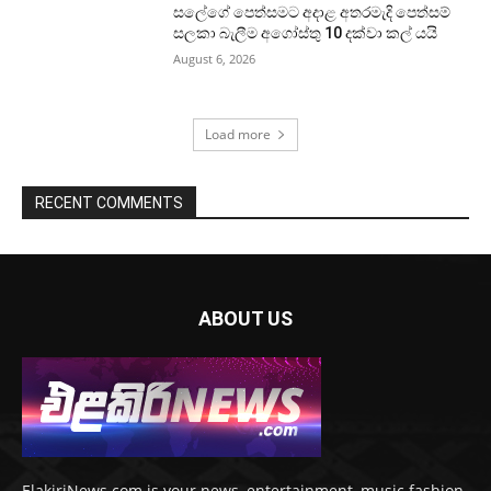
සලේගේ පෙත්සමට අදාළ අතරමැදි පෙත්සම්
සලකා බැලීම අගෝස්තු 10 දක්වා කල් යයි
August 6, 2026
Load more
RECENT COMMENTS
ABOUT US
ElakiriNews.com is your news, entertainment, music fashion