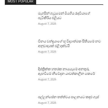
MOST POPULAR
මැගසින් ගැටුමෙන් මියගිය රැඳවියාගේ
පැටිකිරිය එළියට
August 7, 2026
චීනය චන්ද්‍රයාගේ භූ විද්‍යාත්මක සිතියමේ නව
අනුවාදයක් එළි දක්වයි
August 7, 2026
දිස්ත්‍රික්ක හතරක නායයෑමේ අනතුරු
ඇඟවීමේ නිවේදන යාවත්කාලීන කෙරේ
August 7, 2026
පල්ලන්සේන තත්ත්වය පාලනයට කඳුළු ගෑස්
August 7, 2026