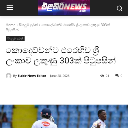
Home
සියලුම පුවත්
කොදෙව්වන්ට එරෙහිව ශ්‍රී ලංකාව ලකුණු 303ක්
පිටුපසින්
සියලුම පුවත්
කොදෙව්වන්ට එරෙහිව ශ්‍රී
ලංකාව ලකුණු 303ක් පිටුපසින්
By
ElakiriNews Editor
June 28, 2026
21
0