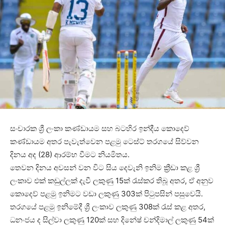
සංචාරක ශ්‍රී ලංකා කණ්ඩායම සහ බටහිර ඉන්දීය කොදෙව්
කණ්ඩායම අතර පැවැත්වෙන පළමු ටෙස්ට් තරගයේ සිව්වන
දිනය අද (28) ආරම්භ වීමට නියමිතය.
තෙවන දිනය අවසන් වන විට සිය දෙවැනි ඉනිම ක්‍රීඩා කළ ශ්‍රී
ලංකාව එක් කඩුල්ලක් දැවී ලකුණු 15ක් රැස්කර තිබූ අතර, ඒ අනුව
කොදෙව් පළමු ඉනිමට වඩා ලකුණු 303ක් පිටුපසින් පසුවෙයි.
තරගයේ පළමු ඉනිමේදී ශ්‍රී ලංකාව ලකුණු 308ක් රැස් කළ අතර,
ධනංජය ද සිල්වා ලකුණු 120ක් සහ දිනේෂ් චන්දිමාල් ලකුණු 54ක්