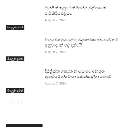
මැගසින් ගැටුමෙන් මියගිය රැඳවියාගේ
පැටිකිරිය එළියට
August 7, 2026
සියලුම පුවත්
චීනය චන්ද්‍රයාගේ භූ විද්‍යාත්මක සිතියමේ නව
අනුවාදයක් එළි දක්වයි
August 7, 2026
සියලුම පුවත්
දිස්ත්‍රික්ක හතරක නායයෑමේ අනතුරු
ඇඟවීමේ නිවේදන යාවත්කාලීන කෙරේ
August 7, 2026
සියලුම පුවත්