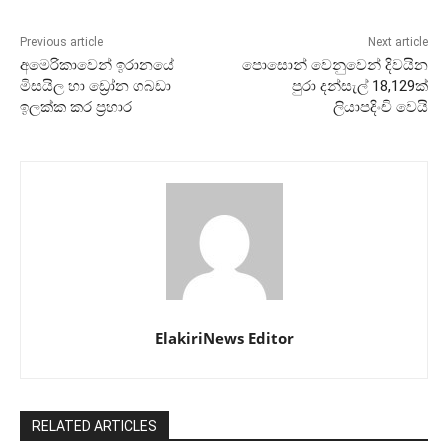
Previous article
Next article
අමෙරිකාවෙන් ඉරානයේ
පොසොන් වෙනුවෙන් දිවයින
මිසයිල හා ඩ්‍රෝන ගබඩා
පුරා දන්සැල් 18,129ක්
ඉලක්ක කර ප්‍රහාර
ලියාපදිංචි වෙයි
ElakiriNews Editor
RELATED ARTICLES