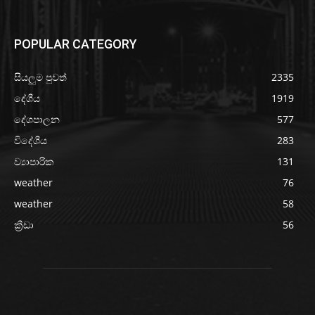
POPULAR CATEGORY
සියලුම පුවත්
2335
දේශීය
1919
දේශපාලන
577
විදේශීය
283
ව්‍යාපාරික
131
weather
76
weather
58
ක්‍රීඩා
56