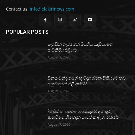
Contact us:
info@elakirinews.com
POPULAR POSTS
මැගසින් ගැටුමෙන් මියගිය රැඳවියාගේ
පැටිකිරිය එළියට
August 7, 2026
චීනය චන්ද්‍රයාගේ භූ විද්‍යාත්මක සිතියමේ නව
අනුවාදයක් එළි දක්වයි
August 7, 2026
දිස්ත්‍රික්ක හතරක නායයෑමේ අනතුරු
ඇඟවීමේ නිවේදන යාවත්කාලීන කෙරේ
August 7, 2026