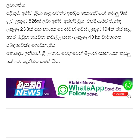
ලබාගත්හ.
පිළිතුරු ඉනිම ක්‍රීඩා කළ බටහිර ඉන්දීය කොදෙව්වෝ කඩුලු 9ක්
දැවී ලකුණු 626ක් ලබා ඉනිම අත්හිටුවූහ. එහිදී ඇමීර් ජැන්ගු
ලකුණු 233ක් සහ නායක රොස්ටන් චේස් ලකුණු 194ක් රැස් කළ
අතර, ඔවුන් හයවන කඩුල්ල සඳහා ලකුණු 401ක වාර්තාගත
සබඳතාවක්ද ගොඩනැගීය.
කොදෙව් ඉනිමේදී ශ්‍රී ලංකාව වෙනුවෙන් මිලාන් රත්නායක කඩුලු
5ක් දවා ගැනීමට සමත් විය.