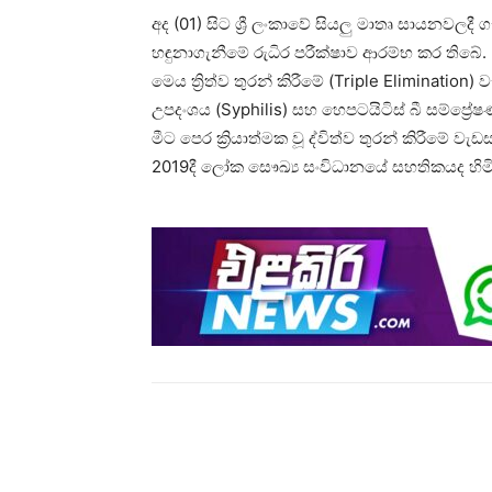
අද (01) සිට ශ්‍රී ලංකාවේ සියලු මාතෘ සායනවලදී
හඳුනාගැනීමේ රුධිර පරීක්ෂාව ආරම්භ කර තිබේ.
මෙය ත්‍රිත්ව තුරන් කිරීමේ (Triple Elimina
උපදංශය (Syphilis) සහ හෙපටයිටිස් බී සම්ප්‍රේ
මීට පෙර ක්‍රියාත්මක වූ ද්විත්ව තුරන් කිරීමේ ව
2019දී ලෝක සෞඛ්‍ය සංවිධානයේ සහතිකයද හිමි
Share