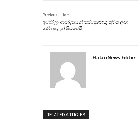
Previous article
ඉබෝලා ආසාදිතයන් පස්දෙනෙකු සුවය ලබා
රෝහලෙන් පිටවෙයි
ElakiriNews Editor
RELATED ARTICLES