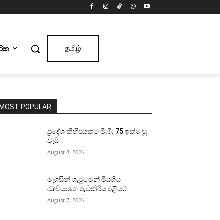
ාරික
தமிழ்
MOST POPULAR
ප්‍රදේශ කිහිපයකට මි.මී. 75 ඉක්ම වූ
වැසි
August 8, 2026
මැගසින් ගැටුමෙන් මියගිය
රැඳවියාගේ පැටිකිරිය එළියට
August 7, 2026