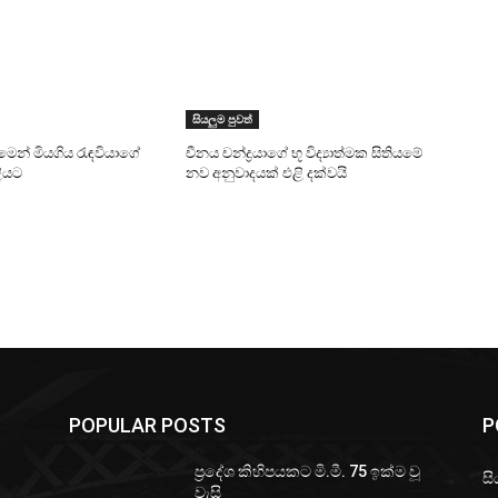
සියලුම පුවත්
ුමෙන් මියගිය රැඳවියාගේ
චීනය චන්ද්‍රයාගේ භූ විද්‍යාත්මක සිතියමේ
ළියට
නව අනුවාදයක් එළි දක්වයි
POPULAR POSTS
P
ප්‍රදේශ කිහිපයකට මි.මී. 75 ඉක්ම වූ
සි
වැසි