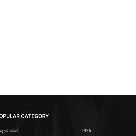
OPULAR CATEGORY
යලුම පුවත්
2336