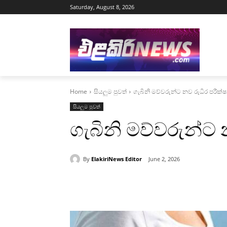
Saturday, August 8, 2026
Home
සියලුම පුවත්
ගැබිනි මව්වරුන්ට නව රුධිර පරීක්ෂ
සියලුම පුවත්
ගැබිනි මව්වරුන්ට 
By
ElakiriNews Editor
June 2, 2026
Share