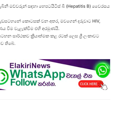
 ගැබිනි මව්වරුන් සඳහා හෙපටයිටිස් බී (Hepatitis B) වෛරසය
tion) වැඩසටහනේ කොටසක් වන අතර, මවගෙන් දරුවාට HIV,
ෂණය වීම වැළැක්වීම එහි අරමුණයි.
ැඩසටහන සාර්ථකව ක්‍රියාත්මක කළ රටක් ලෙස ශ්‍රී ලංකාවට
ව තිබේ.