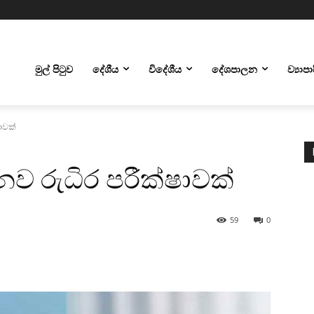
මුල් පිටුව
දේශීය
විදේශීය
දේශපාලන
ව්‍යාප
ාවක්
නව රුධිර පරීක්ෂාවක්
59
0