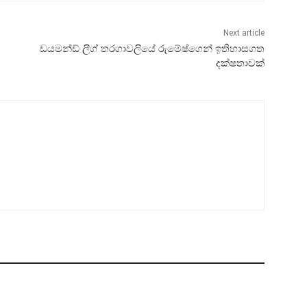
Next article
ඩයමන්ඩ් ලීග් තරගාවලියේ රුමේෂ්ගෙන් ඉතිහාසගත
දක්ෂතාවක්