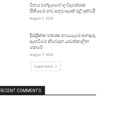
චීනය චන්ද්‍රයාගේ භූ විද්‍යාත්මක
සිතියමේ නව අනුවාදයක් එළි දක්වයි
August 7, 2026
දිස්ත්‍රික්ක හතරක නායයෑමේ අනතුරු
ඇඟවීමේ නිවේදන යාවත්කාලීන
කෙරේ
August 7, 2026
Load more
RECENT COMMENTS