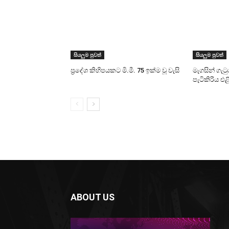
සියලුම පුවත්
සියලුම පුවත්
ප්‍රදේශ කිහිපයකට මි.මී. 75 ඉක්ම වූ වැසි
මැගසින් ගැට
පැටිකිරිය එ
ABOUT US