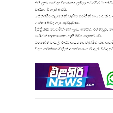
එහි ප්‍රජා වෛද්‍ය විශේෂඥ ප්‍රශීලා සමරවීර මහ
වාර්තා වී ඇති බවයි.
බස්නාහිර පළාතෙන් වැඩිම රෝගීන් සංඛ්‍යාවක් ව
ගන්නා බවද ඇය පැවසුවාය.
දිස්ත්‍රික්ක මට්ටමින් කොළඹ, ගම්පහ, රත්නපුර, ම
රෝගීන් හඳුනාගෙන ඇති බවද සඳහන් වේ.
එමෙන්ම පාසල්, රාජ්‍ය ආයතන, වැඩබිම් සහ ආගමි
විද්‍යා සමීක්ෂණවලින් අනාවරණය වී ඇති බවද ප්‍ර
Share