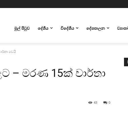
මුල් පිටුව
දේශීය
විදේශීය
දේශපාලන
ව්‍යාප
ාර්තා වෙයි
ළට – මරණ 15ක් වාර්තා
43
0