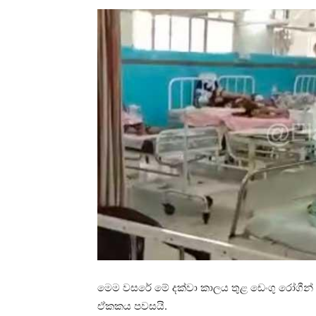
මෙම වසරේ මේ දක්වා කාලය තුළ ඩෙංගු රෝගීන් 2
ඒකකය පවසයි.