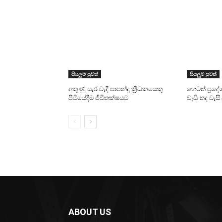
සියලුම පුවත්
සියලුම පුවත්
අකුණු සැර වැදී පාපන්දු ක්‍රීඩකයෙකු
හෙටත් ප්‍රදේ
පිටියේදීම ජීවිතක්ෂයට
වැඩි තද වැ
ABOUT US