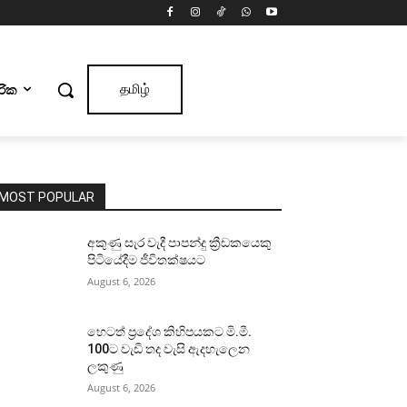
ාරික
தமிழ்
MOST POPULAR
අකුණු සැර වැදී පාපන්දු ක්‍රීඩකයෙකු
පිටියේදීම ජීවිතක්ෂයට
August 6, 2026
හෙටත් ප්‍රදේශ කිහිපයකට මි.මී.
100ට වැඩි තද වැසි ඇදහැලෙන
ලකුණු
August 6, 2026