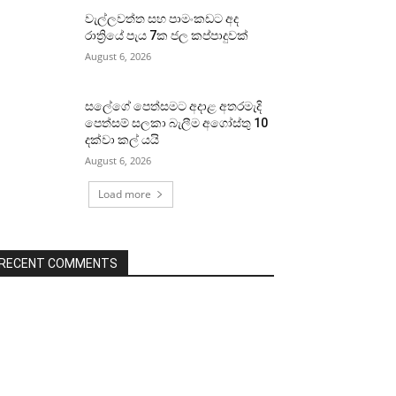
වැල්ලවත්ත සහ පාමංකඩට අද
රාත්‍රියේ පැය 7ක ජල කප්පාදුවක්
August 6, 2026
සලේගේ පෙත්සමට අදාළ අතරමැදි
පෙත්සම් සලකා බැලීම අගෝස්තු 10
දක්වා කල් යයි
August 6, 2026
Load more
RECENT COMMENTS