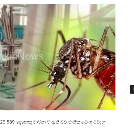
9,589 දෙනෙකු වාර්තා වී ඇති බව ජාතික ඩෙංගු මර්දන