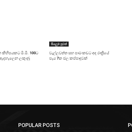
සියලුම පුවත්
ශ කිහිපයකට මි.මී. 100ට
වැල්ලවත්ත සහ පාමංකඩට අද රාත්‍රියේ
සි ඇදහැලෙන ලකුණු
පැය 7ක ජල කප්පාදුවක්
POPULAR POSTS
P