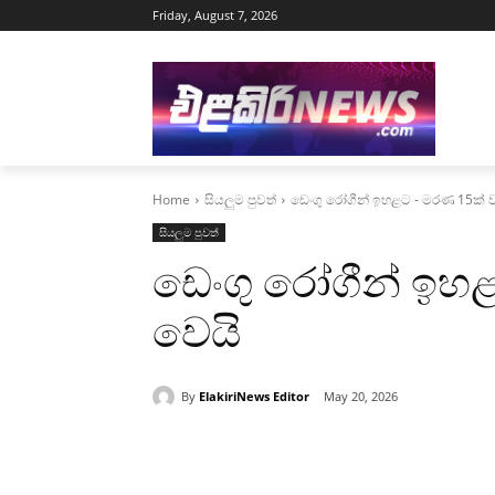
Friday, August 7, 2026
Home
සියලුම පුවත්
ඩෙංගු රෝගීන් ඉහළට - මරණ 15ක් ව
සියලුම පුවත්
ඩෙංගු රෝගීන් ඉහ
වෙයි
By
ElakiriNews Editor
May 20, 2026
Share