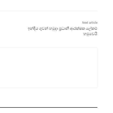
Next article
ඉන්දීය ගුවන් හමුදා ප්‍රධානී ආරක්ෂක ලේකම්
හමුවෙයි