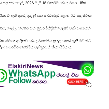
ත්මිය සඳහන් කළේ, 2026 මැයි 18 වනවිට ඩෙංගු මරණ 15ක්
ාර්තා වී ඇති අතර, දකුණු සහ සබරගමුව පළාත් ඊට පසු ස්ථාන
ාතර, ගාල්ල, කළුතර සහ නුවර දිස්ත්‍රික්කවලින් වැඩි වශයෙන්
ක ස්ථාන ආශ්‍රිතව ඩෙංගු ව්‍යාප්තිය ඉහළ ගොස් ඇති බව කීට
ශීලා සමරවීර මහත්මිය වැඩිදුරටත් කියා සිටියාය.