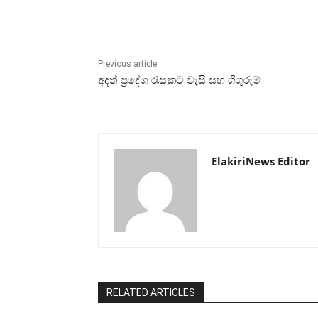
Previous article
අදත් ප්‍රදේශ රැසකට වැසි සහ ගිගුරුම්
ElakiriNews Editor
RELATED ARTICLES