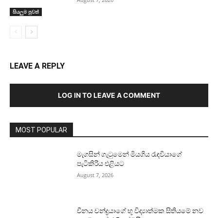
සියලුම පුවත්
LEAVE A REPLY
LOG IN TO LEAVE A COMMENT
MOST POPULAR
මැගසින් ගැටුමෙන් මියගිය රැඳවියාගේ
පැටිකිරිය එළියට
August 7, 2026
චීනය චන්ද්‍රයාගේ භූ විද්‍යාත්මක සිතියමේ නව