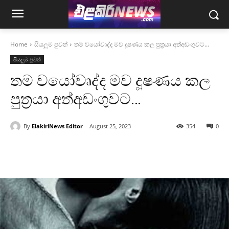
Home
සියලුම පුවත්
තම වයෝවෘද්ද මව දූෂණය කල පුත‍්‍රයා අත්අඩංගුවට…
සියලුම පුවත්
තම වයෝවෘද්ද මව දූෂණය කල
පුත‍්‍රයා අත්අඩංගුවට…
By
ElakiriNews Editor
August 25, 2023
354
0