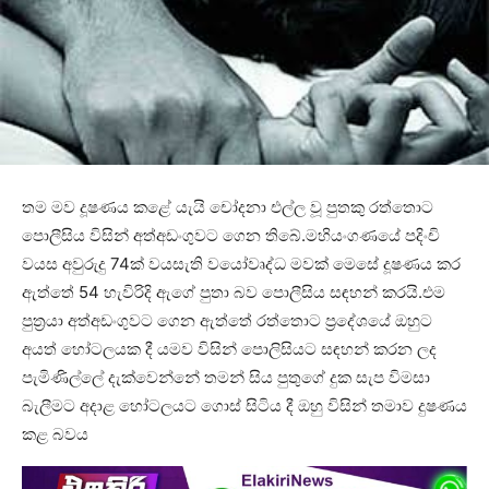
තම මව දූෂණය කළේ යැයි චෝදනා එල්ල වූ පුතකු රත්තොට
පොලීසිය විසින් අත්අඩංගුවට ගෙන තිබේ.මහියංගණයේ පදිංචි
වයස අවුරුදු 74ක් වයසැති වයෝවෘද්ධ මවක් මෙසේ දූෂණය කර
ඇත්තේ 54 හැවිරිදි ඇගේ පුතා බව පොලීසිය සඳහන් කරයි.එම
පුත්‍රයා අත්අඩංගුවට ගෙන ඇත්තේ රත්තොට ප්‍රදේශයේ ඔහුට
අයත් හෝටලයක දී යමව විසින් පොලිසියට සඳහන් කරන ලද
පැමිණිල්ලේ දැක්වෙන්නේ තමන් සිය පුතුගේ දුක සැප විමසා
බැලීමට අදාළ හෝටලයට ගොස් සිටිය දී ඔහු විසින් තමාව දුෂණය
කළ බවය