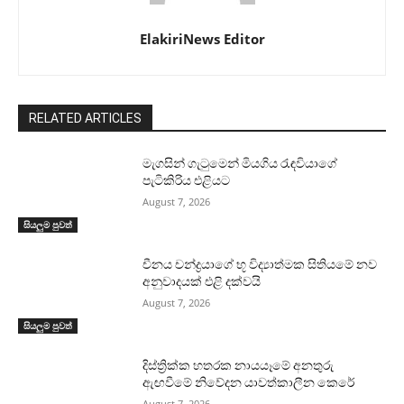
ElakiriNews Editor
RELATED ARTICLES
මැගසින් ගැටුමෙන් මියගිය රැඳවියාගේ
පැටිකිරිය එළියට
August 7, 2026
සියලුම පුවත්
චීනය චන්ද්‍රයාගේ භූ විද්‍යාත්මක සිතියමේ නව
අනුවාදයක් එළි දක්වයි
August 7, 2026
සියලුම පුවත්
දිස්ත්‍රික්ක හතරක නායයෑමේ අනතුරු
ඇඟවීමේ නිවේදන යාවත්කාලීන කෙරේ
August 7, 2026