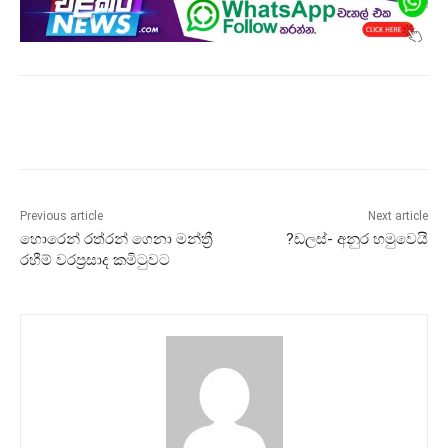
Previous article
Next article
හොරෙන් රත්රන් ගෙනා මන්ත්‍රී
?ඩලස්- අනුර හමුවෙයි
රහීම් වරප්‍රසාද කමිටුවට