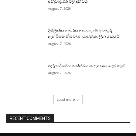
අනුවාදයක් එළි දක්වයි
August 7, 2026
දිස්ත්‍රික්ක හතරක නායයෑමේ අනතුරු
ඇඟවීමේ නිවේදන යාවත්කාලීන කෙරේ
August 7, 2026
පල්ලන්සේන තත්ත්වය පාලනයට කඳුළු ගෑස්
August 7, 2026
Load more
RECENT COMMENTS