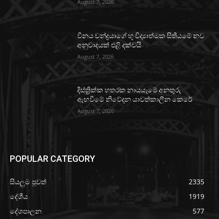
August 7, 2026
චීනය චන්ද්‍රයාගේ භූ විද්‍යාත්මක සිතියමේ නව
අනුවාදයක් එළි දක්වයි
August 7, 2026
දිස්ත්‍රික්ක හතරක නායයෑමේ අනතුරු
ඇඟවීමේ නිවේදන යාවත්කාලීන කෙරේ
August 7, 2026
POPULAR CATEGORY
සියලුම පුවත්
2335
දේශීය
1919
දේශපාලන
577