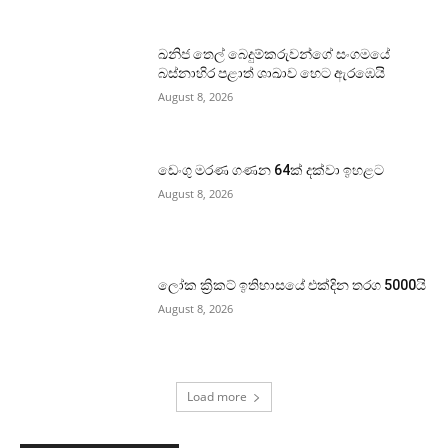
ඛනිජ තෙල් බෙදුම්කරුවන්ගේ සංගමයේ
බස්නාහිර පළාත් ශාඛාව හෙට ඇරඹෙයි
August 8, 2026
ඩෙංගු මරණ ගණන 64ක් දක්වා ඉහළට
August 8, 2026
ලෝක ක්‍රිකට් ඉතිහාසයේ එක්දින තරග 5000යි
August 8, 2026
Load more