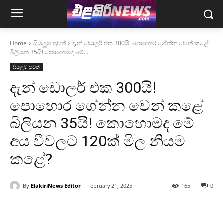
Home
සියලුම පුවත්
දැන් ඩොලර් එක 300යි! පොහොර ගේන්න වෙන් කළේ
බිලියන 35යි! කොහොමද මේ...
සියලුම පුවත්
දැන් ඩොලර් එක 300යි!
පොහොර ගේන්න වෙන් කළේ
බිලියන 35යි! කොහොමද මේ
අය වීවලට 120ක් මිල නියම
කළේ?
By
ElakiriNews Editor
February 21, 2025
165
0