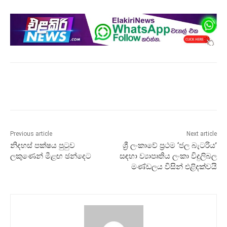
Previous article
Next article
නිදහස් පක්ෂය පුටුව
ශ්‍රී ලංකාවේ ප්‍රථම ‘ජල බැටරිය’
ලකුණෙන් මීළඟ ඡන්දෙට
සඳහා ව්‍යාපෘතිය ලංකා විදුලිබල
මණ්ඩලය විසින් එළිදක්වයි