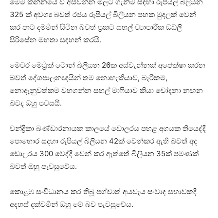
මෙම කන්නයේ වී අස්වන්න මිලට ගැනීම සඳහා රුපියල් බිලියන
325 ක් අවශ්‍ය බවත් රජය රුපියල් බිලියන පහක මුදලක් වෙන්
කර පාට් දමමින් සිටින බවත් ප්‍රකට සහල් ව්‍යාපාරික ඩඩ්ලි
සිරිසේන මහතා සඳහන් කරයි.
මෙවර මෙට්‍රික් ටොන් බිලියන 26ක අස්වැන්නක් අපේක්ෂා කරන
බවත් දේශපාලනඥයින් තම නොහැකියාව, බැරිකම,
නොදැනුවත්කම වහගන්න සහල් මාෆියාව කියා චෝදනා නඟන
බවද ඔහු පවසයි.
චන්ද්‍රිකා බණ්ඩාරනායක කාලයේ ඩොලරය පහළ අගයක තියෙද්දී
පොහොර සදහා රුපියල් බිලියන 42ක් වෙන්කර ඇති බවත් අද
ඩොලරය 300 වෙද්දී වෙන් කර ඇත්තේ බිලියන 35ක් පමණක්
බවත් ඔහු පැවසුවේය.
කොළඹ සංවිධානය කර තිබූ පශ්චාත් අයවැය සංවාද සභාවකදී
අදහස් දක්වමින් ඔහු මේ බව පැවසුවේය.