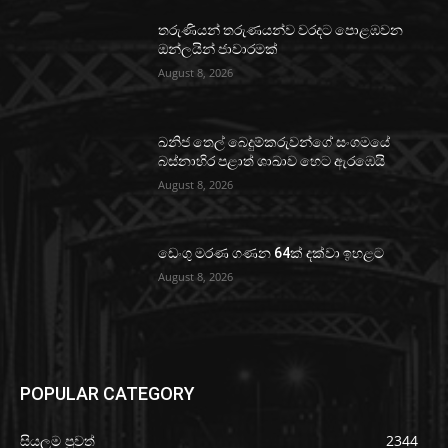
තරුණියන් තරුණයන්ව වරදට පොළඹවන
ඔන්ලයින් ජාවාරමක්
August 8, 2026
ඛනිජ තෙල් බෙදුම්කරුවන්ගේ සංගමයේ
බස්නාහිර පළාත් ශාඛාව හෙට ඇරඹෙයි
August 8, 2026
ඩෙංගු මරණ ගණන 64ක් දක්වා ඉහළට
August 8, 2026
POPULAR CATEGORY
සියලුම පුවත්
2344