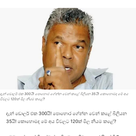
දැන් ඩොලර් එක 300යි! පොහොර ගේන්න වෙන් කළේ බිලියන 35යි! කොහොමද මේ අය
වීවලට 120ක් මිල නියම කළේ?
දැන් ඩොලර් එක 300යි! පොහොර ගේන්න වෙන් කළේ බිලියන
35යි! කොහොමද මේ අය වීවලට 120ක් මිල නියම කළේ?