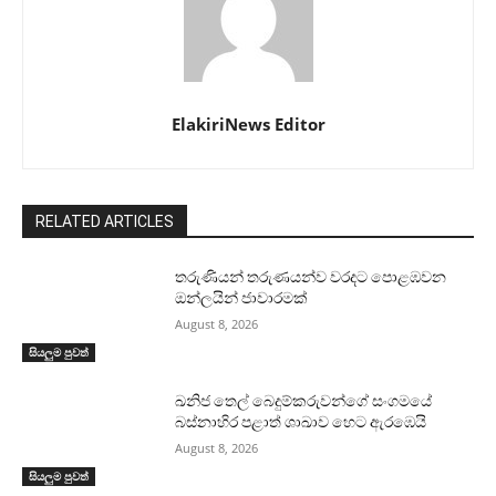
ElakiriNews Editor
RELATED ARTICLES
තරුණියන් තරුණයන්ව වරදට පොළඹවන
ඔන්ලයින් ජාවාරමක්
August 8, 2026
සියලුම පුවත්
ඛනිජ තෙල් බෙදුම්කරුවන්ගේ සංගමයේ
බස්නාහිර පළාත් ශාඛාව හෙට ඇරඹෙයි
August 8, 2026
සියලුම පුවත්