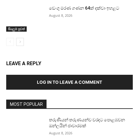
ඩෙංගු මරණ ගණන 64ක් දක්වා ඉහළට
August 8, 2026
සියලුම පුවත්
LEAVE A REPLY
LOG IN TO LEAVE A COMMENT
MOST POPULAR
තරුණියන් තරුණයන්ව වරදට පොළඹවන
ඔන්ලයින් ජාවාරමක්
August 8, 2026