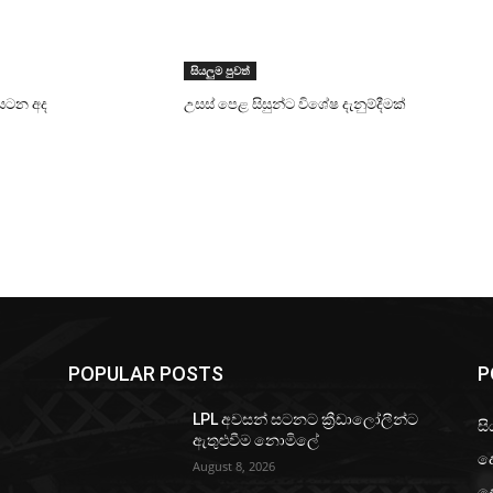
සියලුම පුවත්
සටන අද
උසස් පෙළ සිසුන්ට විශේෂ දැනුම්දීමක්
POPULAR POSTS
P
LPL අවසන් සටනට ක්‍රීඩාලෝලීන්ට
සි
ඇතුළුවීම නොමිලේ
ද
August 8, 2026
ද