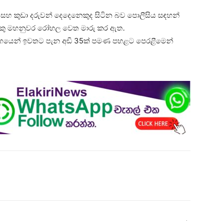
ක් සහ කුඩා දරුවන් දෙදෙනෙකුද සිටින බව පොලීසිය සඳහන්
යෙකු මහනුවර රෝහල වෙත මාරු කර ඇත.
ර්ගයෙන් ඉවතට පැන අඩි 35ක් පමණ පහළට පෙරළීමෙන්