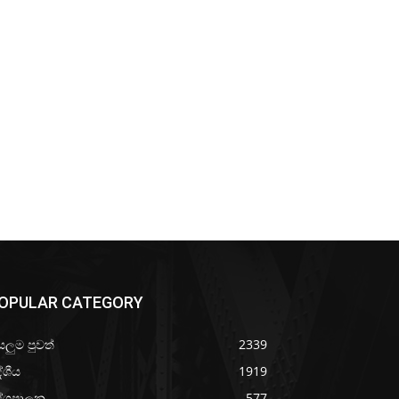
OPULAR CATEGORY
යලුම පුවත්
2339
ේශීය
1919
ේශපාලන
577