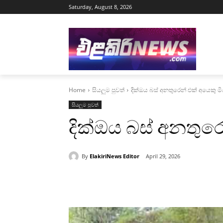
Saturday, August 8, 2026
Home
සියලුම පුවත්
දික්ඔය බස් අනතුරෙන් එක් අයෙකු ම
සියලුම පුවත්
දික්ඔය බස් අනතුරෙ
By
ElakiriNews Editor
April 29, 2026
Share