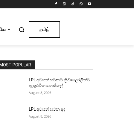
ාරික
தமிழ்
MOST POPULAR
LPL අවසන් සටනට ක්‍රීඩාලෝලීන්ට
ඇතුළුවීම නොමිලේ
August 8, 2026
LPL අවසන් සටන අද
August 8, 2026