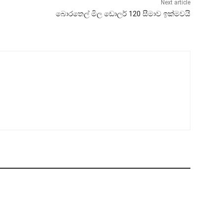
Next article
බොරතෙල් මිල ඩොලර් 120 සීමාව ඉක්මවයි