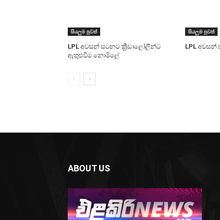
සියලුම පුවත්
සියලුම පුවත්
LPL අවසන් සටනට ක්‍රීඩාලෝලීන්ට
LPL අවසන් 
ඇතුළුවීම නොමිලේ
ABOUT US