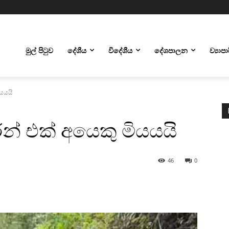
මුල් පිටුව
දේශීය
විදේශීය
දේශපාලන
ව්‍යාප
ියයයි
න් එක් අයෙකු මියයයි
46
0