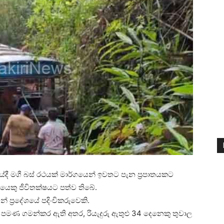
ශයේදී මගී බස් රථයක් මාර්ගයෙන් ඉවතට පැන ප්‍රපාතයකට
 අයෙකු ජීවිතක්ෂයට පත්ව තිබේ.
 ප්‍රදේශයේ පදිංචිකරුවෙකි.
 පමණ ගමන්කර ඇති අතර, රියැදුරු ඇතුළු 34 දෙනෙකු තුවාල