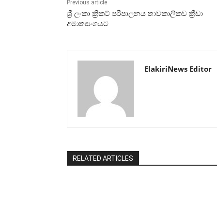
Previous article
ශ්‍රී ලංකා ක්‍රිකට් පරිපාලනය තාවකාලිකව ක්‍රීඩා
අමාත්‍යාංශයට
ElakiriNews Editor
RELATED ARTICLES