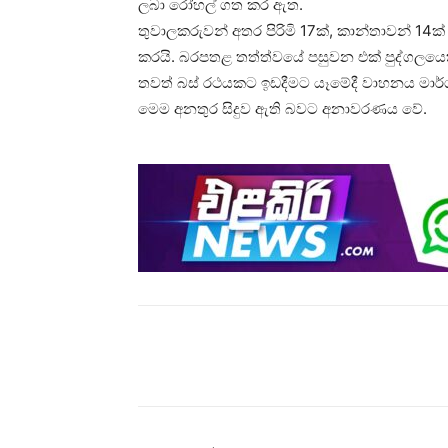
ලබා රෝහල් ගත කර ඇත.
තුවාලකරුවන් අතර පිරිමි 17ක්, කාන්තාවන් 14
කරයි. බරපතළ තත්ත්වයේ පසුවන එක් පුද්ගල
තවත් බස් රථයකට ඉඩදීමට යෑමේදී වාහනය මා
මෙම අනතුර සිදුව ඇති බවට අනාවරණය වේ.
Share