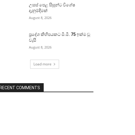
උසස් පෙළ සිසුන්ට විශේෂ
දැනුම්දීමක්
August 8, 2026
ප්‍රදේශ කිහිපයකට මි.මී. 75 ඉක්ම වූ
වැසි
August 8, 2026
Load more
RECENT COMMENTS