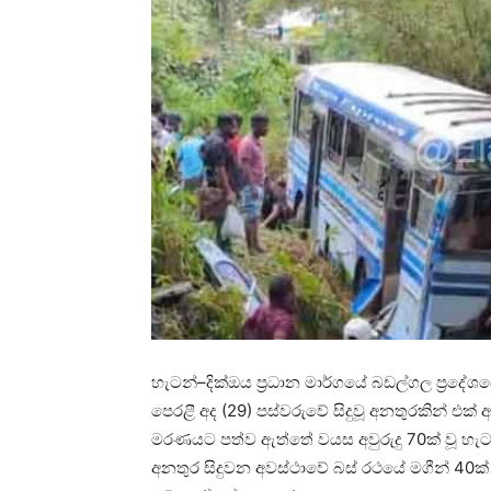
හැටන්–දික්ඔය ප්‍රධාන මාර්ගයේ බඩල්ගල ප්‍රදේ
පෙරළී අද (29) පස්වරුවේ සිදුවූ අනතුරකින් එක්
මරණයට පත්ව ඇත්තේ වයස අවුරුදු 70ක් වූ හැටන්
අනතුර සිදුවන අවස්ථාවේ බස් රථයේ මගීන් 40ක්