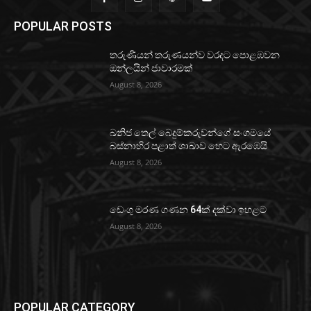
POPULAR POSTS
තරුණියන් තරුණයන්ව වරදට පොළඹවන
ඔන්ලයින් ජාවාරමක්
August 8, 2026
ඛනිජ තෙල් බෙදුම්කරුවන්ගේ සංගමයේ
බස්නාහිර පළාත් ශාඛාව හෙට ඇරඹෙයි
August 8, 2026
ඩෙංගු මරණ ගණන 64ක් දක්වා ඉහළට
August 8, 2026
POPULAR CATEGORY