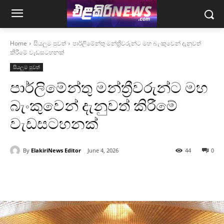
Home
සියලුම පුවත්
පාර්ලිමේන්තු මන්ත්‍රීවරුන්ට මහ බැංකුවෙන් දැනුවත්
කිරීමේ වැඩසටහනක්
සියලුම පුවත්
පාර්ලිමේන්තු මන්ත්‍රීවරුන්ට මහ
බැංකුවෙන් දැනුවත් කිරීමේ
වැඩසටහනක්
By
ElakiriNews Editor
June 4, 2026
44
0