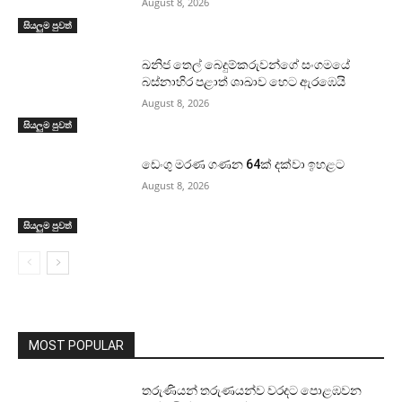
August 8, 2026
සියලුම පුවත්
ඛනිජ තෙල් බෙදුම්කරුවන්ගේ සංගමයේ
බස්නාහිර පළාත් ශාඛාව හෙට ඇරඹෙයි
August 8, 2026
සියලුම පුවත්
ඩෙංගු මරණ ගණන 64ක් දක්වා ඉහළට
August 8, 2026
සියලුම පුවත්
MOST POPULAR
තරුණියන් තරුණයන්ව වරදට පොළඹවන