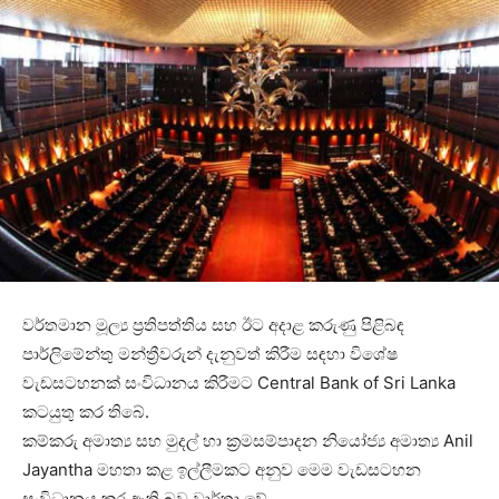
වර්තමාන මූල්‍ය ප්‍රතිපත්තිය සහ ඊට අදාළ කරුණු පිළිබඳ
පාර්ලිමේන්තු මන්ත්‍රීවරුන් දැනුවත් කිරීම සඳහා විශේෂ
වැඩසටහනක් සංවිධානය කිරීමට Central Bank of Sri Lanka
කටයුතු කර තිබේ.
කම්කරු අමාත්‍ය සහ මුදල් හා ක්‍රමසම්පාදන නියෝජ්‍ය අමාත්‍ය Anil
Jayantha මහතා කළ ඉල්ලීමකට අනුව මෙම වැඩසටහන
සංවිධානය කර ඇති බව වාර්තා වේ.