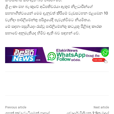
ශ්‍රී ලංකා මහ බැංකුවේ අධිපතිවරයා ඇතුළු නිලධාරීන්ගේ
සහභාගීත්වයෙන් මෙම දැනුවත් කිරීමේ වැඩසටහන එළඹෙන 10
වැනිදා පාර්ලිමේන්තු පරිශ්‍රයේදී පැවැත්වීමට නියමිතය.
මේ සඳහා පසුගියදා රැස්වූ පාර්ලිමේන්තු කටයුතු පිළිබඳ කාරක
සභාවේ අනුමැතියද හිමිව ඇති බව සඳහන් වේ.
Previous article
Next article
ගසක් කඩා වැටීමෙන් පාසල්
ඩොලර් මිලියන 2.5ක මුදල්