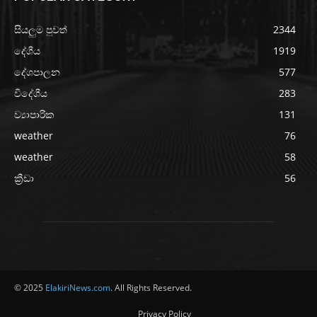
සියලුම පුවත්
2344
දේශීය
1919
දේශපාලන
577
විදේශීය
283
ව්‍යාපාරික
131
weather
76
weather
58
ක්‍රීඩා
56
© 2025
ElakiriNews.com
. All Rights Reserved.
Privacy Policy