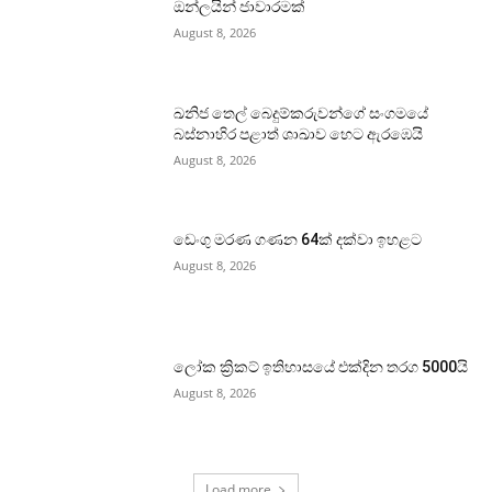
ඔන්ලයින් ජාවාරමක්
August 8, 2026
ඛනිජ තෙල් බෙදුම්කරුවන්ගේ සංගමයේ
බස්නාහිර පළාත් ශාඛාව හෙට ඇරඹෙයි
August 8, 2026
ඩෙංගු මරණ ගණන 64ක් දක්වා ඉහළට
August 8, 2026
ලෝක ක්‍රිකට් ඉතිහාසයේ එක්දින තරග 5000යි
August 8, 2026
Load more