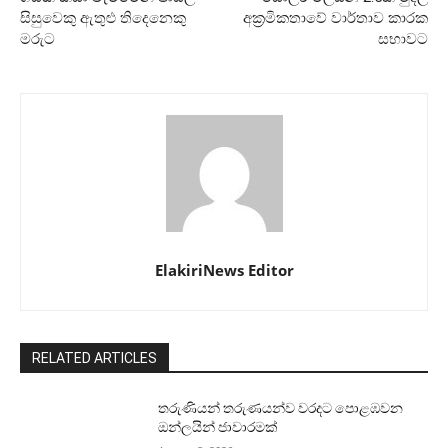
සිසුවෙකු ඇතුළු තිදෙනෙකු
අක්‍රමිකතාවේ වාර්තාව කාරක
මරුට
සභාවට
ElakiriNews Editor
RELATED ARTICLES
තරුණියන් තරුණයන්ව වරදට පොළඹවන
ඔන්ලයින් ජාවාරමක්