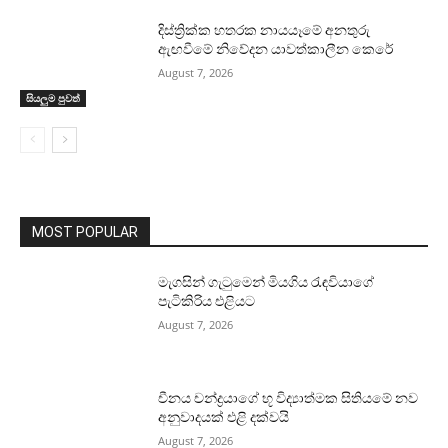
දිස්ත්‍රික්ක හතරක නායයෑමේ අනතුරු
ඇඟවීමේ නිවේදන යාවත්කාලීන කෙරේ
August 7, 2026
සියලුම පුවත්
MOST POPULAR
මැගසින් ගැටුමෙන් මියගිය රැඳවියාගේ
පැටිකිරිය එළියට
August 7, 2026
චීනය චන්ද්‍රයාගේ භූ විද්‍යාත්මක සිතියමේ නව
අනුවාදයක් එළි දක්වයි
August 7, 2026