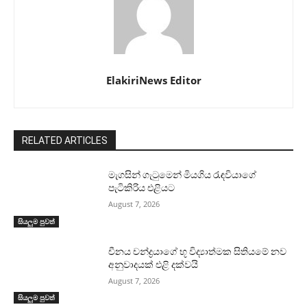
ElakiriNews Editor
RELATED ARTICLES
මැගසින් ගැටුමෙන් මියගිය රැඳවියාගේ
පැටිකිරිය එළියට
August 7, 2026
සියලුම පුවත්
චීනය චන්ද්‍රයාගේ භූ විද්‍යාත්මක සිතියමේ නව
අනුවාදයක් එළි දක්වයි
August 7, 2026
සියලුම පුවත්