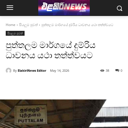
Home
සියලුම පුවත්
පුත්තලම මාර්ගයේ දුම්රිය ධාවනය යථා තත්ත්වයට
සියලුම පුවත්
පුත්තලම මාර්ගයේ දුම්රිය
ධාවනය යථා තත්ත්වයට
By
ElakiriNews Editor
May 14, 2026
38
0