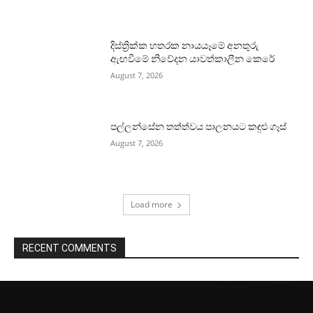
දිස්ත්‍රික්ක හතරක නායයෑමේ අනතුරු
ඇඟවීමේ නිවේදන යාවත්කාලීන කෙරේ
August 7, 2026
පල්ලන්සේන තත්ත්වය පාලනයට කඳුළු ගෑස්
August 7, 2026
Load more
RECENT COMMENTS