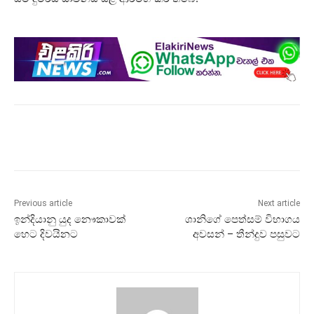
Previous article
Next article
ඉන්දියානු යුද නෞකාවක්
ශානිගේ පෙත්සම් විභාගය
හෙට දිවයිනට
අවසන් – තීන්දුව පසුවට