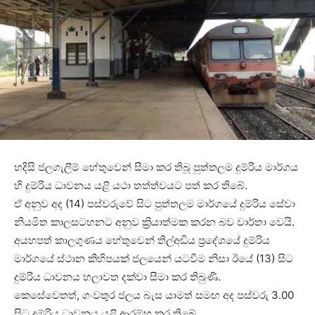
හදිසි ජලගැලීම් හේතුවෙන් සීමා කර තිබූ පුත්තලම දුම්රිය මාර්ගය
හි දුම්රිය ධාවනය යළි යථා තත්ත්වයට පත් කර තිබේ.
ඒ අනුව අද (14) පස්වරුවේ සිට පුත්තලම මාර්ගයේ දුම්රිය සේවා
නියමිත කාලසටහනට අනුව ක්‍රියාත්මක කරන බව වාර්තා වෙයි.
අයහපත් කාලගුණය හේතුවෙන් තිල්අඩිය ප්‍රදේශයේ දුම්රිය
මාර්ගයේ ස්ථාන කිහිපයක් ජලයෙන් යටවීම නිසා ඊයේ (13) සිට
දුම්රිය ධාවනය හලාවත දක්වා සීමා කර තිබුණි.
කෙසේවෙතත්, ගංවතුර ජලය බැස යාමත් සමඟ අද පස්වරු 3.00
සිට දුම්රිය ධාවනය යළි ආරම්භ කර තිබේ.