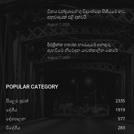
චීනය චන්ද්‍රයාගේ භූ විද්‍යාත්මක සිතියමේ නව
අනුවාදයක් එළි දක්වයි
August 7, 2026
දිස්ත්‍රික්ක හතරක නායයෑමේ අනතුරු
ඇඟවීමේ නිවේදන යාවත්කාලීන කෙරේ
August 7, 2026
POPULAR CATEGORY
සියලුම පුවත්
2335
දේශීය
1919
දේශපාලන
577
විදේශීය
283