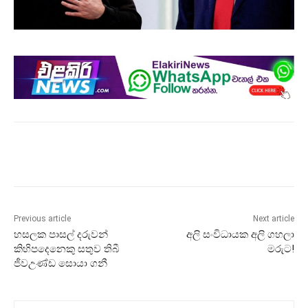
Previous article
Next article
හසලක පාසල් දරුවන්
අලි සංවිධායක අලි ගහලා
කිහිපදෙනෙකු සතුව තිබී
මරුට!
ජීවඋණ්ඩ සොයා ගනී