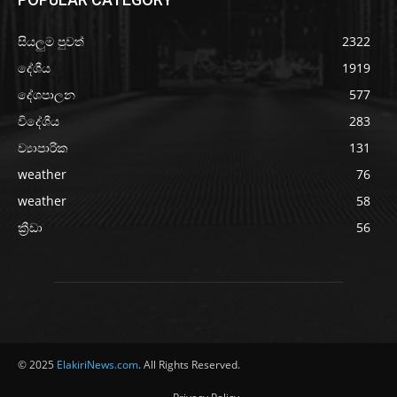
සියලුම පුවත්
2322
දේශීය
1919
දේශපාලන
577
විදේශීය
283
ව්‍යාපාරික
131
weather
76
weather
58
ක්‍රීඩා
56
© 2025
ElakiriNews.com
. All Rights Reserved.