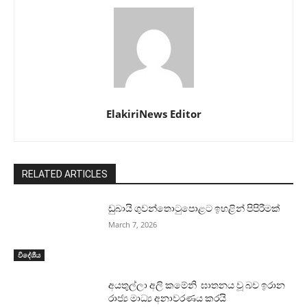
ElakiriNews Editor
RELATED ARTICLES
ඩුබායි ගුවන්තොටුපොළට ඉහළින් පිපිරීමක්
March 7, 2026
විදේශීය
අයතුල්ලා අලි කමේනි ඝාතනය වූ බව ඉරාන
රාජ්‍ය මාධ්‍ය අනාවරණය කරයි