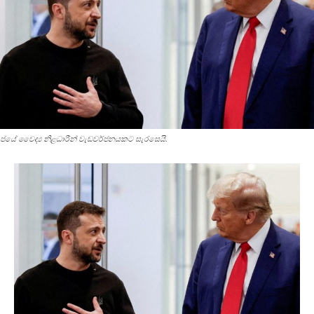
ජයේ වෛද්‍ය නිළධාරීන් වැඩවර්ජනයකට සැරසෙයි.