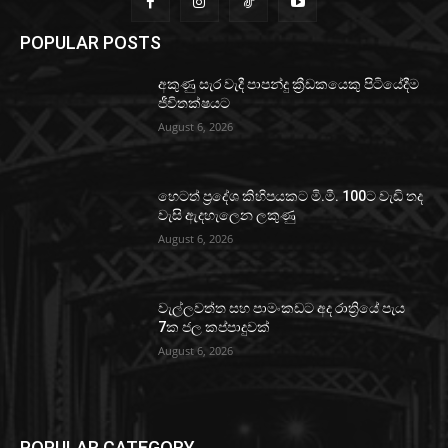
POPULAR POSTS
අකුණු සැර වැදී පාපන්දු ක්‍රීඩකයෙකු පිටියේදීම
ජීවිතක්ෂයට
August 6, 2026
හෙටත් ප්‍රදේශ කිහිපයකට මි.මී. 100ට වැඩි තද
වැසි ඇදහැලෙන ලකුණු
August 6, 2026
වැල්ලවත්ත සහ පාමංකඩට අද රාත්‍රියේ පැය
7ක ජල කප්පාදුවක්
August 6, 2026
POPULAR CATEGORY