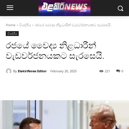
Home
විදේශීය
රජයේ වෛද්‍ය නිළධාරීන් වැඩවර්ජනයකට සැරසෙයි.
විදේශීය
රජයේ වෛද්‍ය නිළධාරීන්
වැඩවර්ජනයකට සැරසෙයි.
By
ElakiriNews Editor
February 20, 2025
221
0