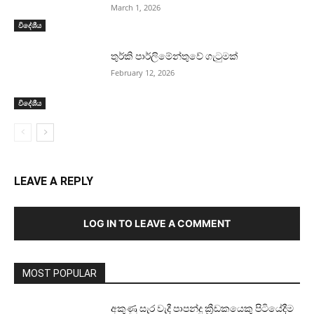
March 1, 2026
විදේශීය
තුර්කි පාර්ලිමේන්තුවේ ගැටුමක්
February 12, 2026
විදේශීය
LEAVE A REPLY
LOG IN TO LEAVE A COMMENT
MOST POPULAR
අකුණු සැර වැදී පාපන්දු ක්‍රීඩකයෙකු පිටියේදීම