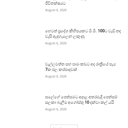
ජීවිතක්ෂයට
August 6, 2026
හෙටත් ප්‍රදේශ කිහිපයකට මි.මී. 100ට වැඩි තද
වැසි ඇදහැලෙන ලකුණු
August 6, 2026
වැල්ලවත්ත සහ පාමංකඩට අද රාත්‍රියේ පැය
7ක ජල කප්පාදුවක්
August 6, 2026
සලේගේ පෙත්සමට අදාළ අතරමැදි පෙත්සම්
සලකා බැලීම අගෝස්තු 10 දක්වා කල් යයි
August 6, 2026