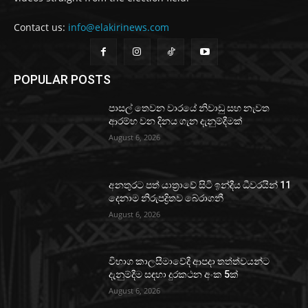
Contact us:
info@elakirinews.com
POPULAR POSTS
පාසල් තෙවන වාරයේ නිවාඩු සහ නැවත
ආරම්භ වන දිනය ගැන දැනුම්දීමක්
August 6, 2026
අනතුරට පත් යාත්‍රාවේ සිටි ඉන්දීය ධීවරයින් 11
දෙනාම නිරුපද්‍රිතව බේරාගනී
August 6, 2026
විභාග කාලසීමාවේදී ආපදා තත්ත්වයන්ට
දැනුම්දීම සඳහා දුරකථන අංක 5ක්
August 6, 2026