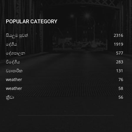
POPULAR CATEGORY
සියලුම පුවත්
2316
දේශීය
1919
දේශපාලන
577
විදේශීය
283
ව්‍යාපාරික
131
weather
76
weather
58
ක්‍රීඩා
56