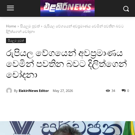
Home
සියලුම පුවත්
රුපියල වේගයෙන් අවප්‍රමාණය වෙමින් පවතින බවට
දිලිත්ගෙන් චෝදනා
සියලුම පුවත්
රුපියල වේගයෙන් අවප්‍රමාණය
වෙමින් පවතින බවට දිලිත්ගෙන්
චෝදනා
By
ElakiriNews Editor
May 27, 2026
34
0