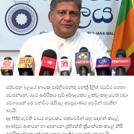
සර්වජන බලයේ නායක පාර්ලිමේන්තු මන්ත්‍රී දිලිත් ජයවීර මහතා
පවසන්නේ, රටේ ආර්ථිකය දැඩි අර්බුදයකට ලක්වූ කාලයටත් වඩා
වේගයෙන් මේ වනවිට රුපියල අවප්‍රමාණය වෙමින් පවතින
බවයි.
අද (15) පැවති මාධ්‍ය හමුවකට එක්වෙමින් ඔහු සඳහන් කළේ,
ආණ්ඩුව ආනයන හා අපනයන ප්‍රතිපත්ති ක්‍රියාත්මක කළේ නිසි
ආර්ථික දර්ශනයක් මත නොව බාහිර උපදෙස් මත බවයි.