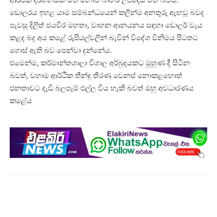
ඩොලරය ඉහළ යාම සම්බන්ධයෙන් කලින්ම අනතුරු ඇඟවූ බවද
පැවසූ දිලිත් ජයවීර මහතා, වාහන ආනයනය සඳහා ඩොලර් වැය
කළද බදු අය කළේ රුපියල්වලින් බැවින් විදේශ විනිමය පිටතට
ගොස් ඇති බව පෙන්වා දුන්නේය.
එමෙන්ම, කර්මාන්තශාලා විශාල අර්බුදයකට මුහුණ දී සිටින
බවත්, වහාම ආර්ථික තීන්දු තීරණ වෙනස් නොකළහොත්
ජනතාවට දැඩි බලපෑම් එල්ල විය හැකි බවත් ඔහු අවධාරණය
කළේය