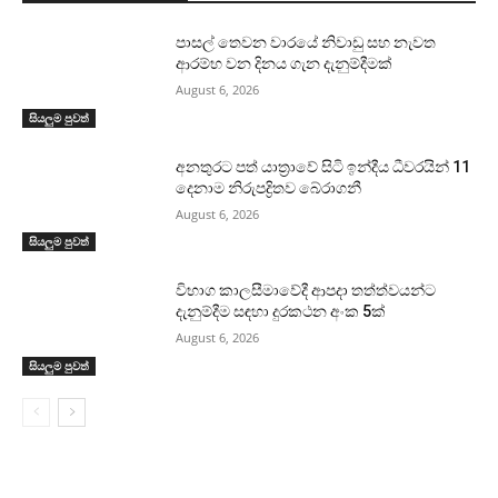
පාසල් තෙවන වාරයේ නිවාඩු සහ නැවත
ආරම්භ වන දිනය ගැන දැනුම්දීමක්
August 6, 2026
සියලුම පුවත්
අනතුරට පත් යාත්‍රාවේ සිටි ඉන්දීය ධීවරයින් 11
දෙනාම නිරුපද්‍රිතව බේරාගනී
August 6, 2026
සියලුම පුවත්
විභාග කාලසීමාවේදී ආපදා තත්ත්වයන්ට
දැනුම්දීම සඳහා දුරකථන අංක 5ක්
August 6, 2026
සියලුම පුවත්