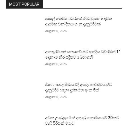
MOST POPULAR
පාසල් තෙවන වාරයේ නිවාඩු සහ නැවත
ආරම්භ වන දිනය ගැන දැනුම්දීමක්
August 6, 2026
අනතුරට පත් යාත්‍රාවේ සිටි ඉන්දීය ධීවරයින් 11
දෙනාම නිරුපද්‍රිතව බේරාගනී
August 6, 2026
විභාග කාලසීමාවේදී ආපදා තත්ත්වයන්ට
දැනුම්දීම සඳහා දුරකථන අංක 5ක්
August 6, 2026
අධික උණුසුමෙන් දකුණු කොරියාවේ 20කට
වැඩි පිරිසක් මරුට