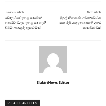
Previous article
Next article
ඩොලරයේ ඉහළ යාමෙන්
මුදල් නියෝජ්‍ය අමාත්‍යවරයා
භාණ්ඩ මිලත් ඉහළ යා හැකි
සහ රුසියානු තානාපති අතර
බවට අනතුරු ඇඟවීමක්
සාකච්ඡාවක්
ElakiriNews Editor
RELATED ARTICLES