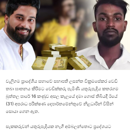
වැලිගම ප්‍රාදේශීය සභාවේ සභාපති ලසන්ත වික්‍රමසේකර වෙඩි
තබා ඝාතනය කිරීමට වෙඩික්කරු පැමිණි යතුරුපැදිය කතරගම
බුත්තල පාරේ 16 කණුව අසල කැලයේ දමා ගොස් තිබියදී ඊයේ
(31) අපරාධ පරීක්ෂණ දෙපාර්තමේන්තුවේ නිළධාරින් විසින්
සොයා ගෙන ඇත.
සැකකරුවන් යතුරුපැදියක නැගී අම්බලන්තොට ප්‍රදේශයට