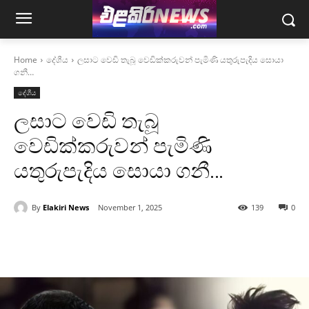
Home
දේශීය
ලසාට වෙඩි තැබූ වෙඩික්කරුවන් පැමිණි යතුරුපැදිය සොයා
ගනී…
දේශීය
ලසාට වෙඩි තැබූ
වෙඩික්කරුවන් පැමිණි
යතුරුපැදිය සොයා ගනී…
By
Elakiri News
November 1, 2025
139
0