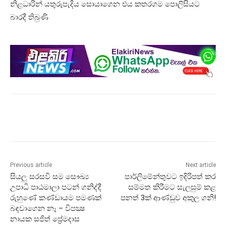
නිළධාරින් යතුරුපැදිය සොයාගෙන එය කතරගම පොලිසියට
බාරදී තිබුණි
Previous article
Next article
සියලු සරසවි සම සෞඛ්‍ය
පාර්ලිමේන්තුවට ඉදිරිපත් කර
උපාධි පාඨමාලා පටන් ගනිද්දී
සම්මත කිරීමට සැලසුම් කළ
රුහුණේ කණ්ඩායම පමණක්
පනත් 3ක් ආණ්ඩුව අකුල ගනි!
බඳවාගෙන නෑ – විපක්‍ෂ
නායක සජිත් ප්‍රේමදාස