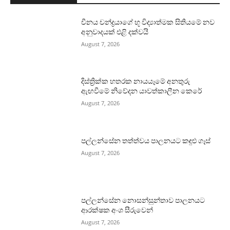
චීනය චන්ද්‍රයාගේ භූ විද්‍යාත්මක සිතියමේ නව
අනුවාදයක් එළි දක්වයි
August 7, 2026
දිස්ත්‍රික්ක හතරක නායයෑමේ අනතුරු
ඇඟවීමේ නිවේදන යාවත්කාලීන කෙරේ
August 7, 2026
පල්ලන්සේන තත්ත්වය පාලනයට කඳුළු ගෑස්
August 7, 2026
පල්ලන්සේන නොසන්සුන්තාව පාලනයට
ආරක්ෂක අංශ සීරුවෙන්
August 7, 2026