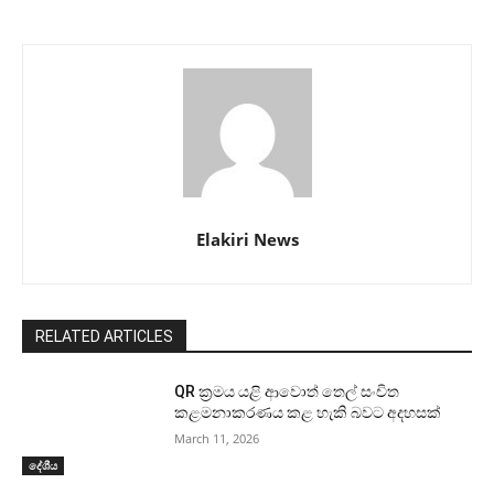
Elakiri News
RELATED ARTICLES
QR ක්‍රමය යළි ආවොත් තෙල් සංචිත
කළමනාකරණය කළ හැකි බවට අදහසක්
March 11, 2026
දේශීය