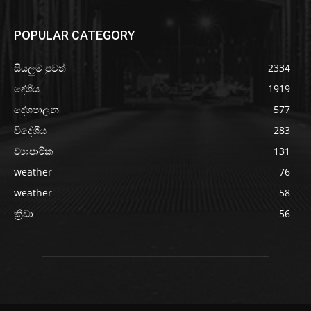
POPULAR CATEGORY
සියලුම පුවත්
2334
දේශීය
1919
දේශපාලන
577
විදේශීය
283
ව්‍යාපාරික
131
weather
76
weather
58
ක්‍රීඩා
56