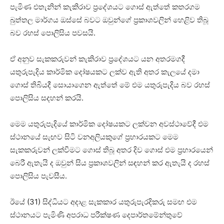
පැමිණ එතැනින් කැකිරාව ප්‍රදේශයට ගොස් ඇත්තේ කතරගම
බුත්තල මාර්ගය ඔස්සේ බවට ඔවුන්ගේ ප්‍රකාශවලින් හෙළිව තිබූ
බව රහස් පොලිසිය පවසයි.
ඒ අනුව සැකකරුවන් කැකිරාව ප්‍රදේශයට යන අතරමගදී
යතුරුපැදිය කාර්මික දෝෂයකට ලක්ව ඇති අතර කැලයේ දමා
ගොස් තිබියදී සොයාගෙන ඇත්තේ මේ එම යතුරුපැදිය බව රහස්
පොලිසිය සදහන් කරයි.
මෙම යතුරුපැදියේ කාර්මික දෝෂයකට ලක්වන අවස්ථාවේදී එම
ස්ථානයේ සැඟව සිටි වනඅලියකුගේ ප්‍රහාරයකට මෙම
සැකකරුවන් ලක්වීමට ගොස් තිබූ අතර දිව ගොස් එම ප්‍රහාරයෙන්
බෙරී ඇතැයි ද ඔවුන් සිය ප්‍රකාශවලින් සඳහන් කර ඇතැයි ද ‍රහස්
පොලිසිය පැවසීය.
ඊයේ (31) සිද්ධියට අදාළ සැකකාර යතුරුපැරදිකරු සමඟ එම
ස්ථානයට පැමිණි අපරාධ පරීක්ෂණ දෙපාර්තමේන්තුවේ