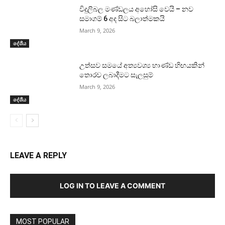
විදුලිබල මණ්ඩලය අහෝසි වෙයි – නව
සමාගම් 6 අද සිට බලාත්මකයි
March 9, 2026
දේශීය
උත්සව සමයේ අත්‍යවශ්‍ය භාණ්ඩ හිඟයකින්
තොරව ලබාදීමට සැලසුම්
March 9, 2026
දේශීය
LEAVE A REPLY
LOG IN TO LEAVE A COMMENT
MOST POPULAR