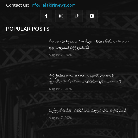
Contact us:
info@elakirinews.com
POPULAR POSTS
චීනය චන්ද්‍රයාගේ භූ විද්‍යාත්මක සිතියමේ නව
අනුවාදයක් එළි දක්වයි
August 7, 2026
දිස්ත්‍රික්ක හතරක නායයෑමේ අනතුරු
ඇඟවීමේ නිවේදන යාවත්කාලීන කෙරේ
August 7, 2026
පල්ලන්සේන තත්ත්වය පාලනයට කඳුළු ගෑස්
August 7, 2026