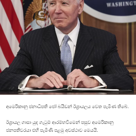
අමෙරිකානු ජනාධිපති ජෝ බයිඩන් ඊශ්‍රායලය වෙත පැමිණ තිබේ.
ඊශ්‍රායල ගාසා යුද ගැටුම් ආරම්භවීමෙන් පසුව අමෙරිකානු
ජනපතිවරයා එහි පැමිණි පළමු අවස්ථාව මෙයයි.