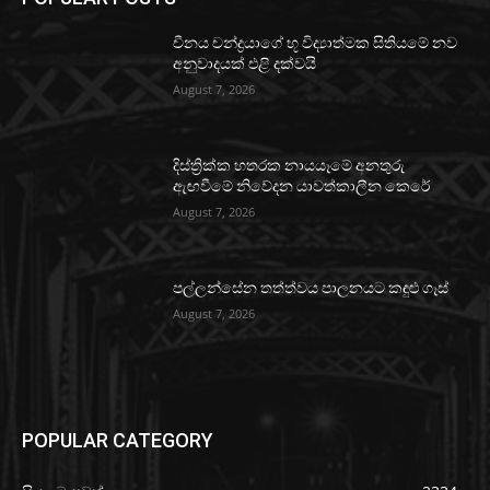
චීනය චන්ද්‍රයාගේ භූ විද්‍යාත්මක සිතියමේ නව
අනුවාදයක් එළි දක්වයි
August 7, 2026
දිස්ත්‍රික්ක හතරක නායයෑමේ අනතුරු
ඇඟවීමේ නිවේදන යාවත්කාලීන කෙරේ
August 7, 2026
පල්ලන්සේන තත්ත්වය පාලනයට කඳුළු ගෑස්
August 7, 2026
POPULAR CATEGORY