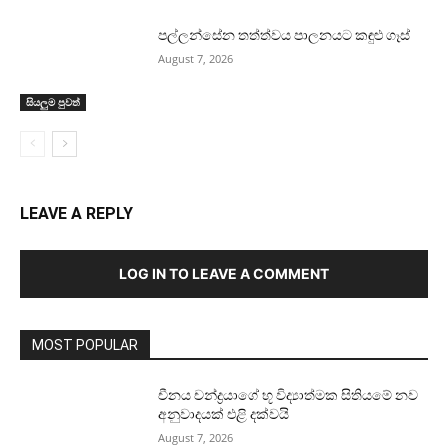
පල්ලන්සේන තත්ත්වය පාලනයට කඳුළු ගෑස්
August 7, 2026
සියලුම පුවත්
LEAVE A REPLY
LOG IN TO LEAVE A COMMENT
MOST POPULAR
චීනය චන්ද්‍රයාගේ භූ විද්‍යාත්මක සිතියමේ නව
අනුවාදයක් එළි දක්වයි
August 7, 2026