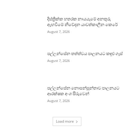
දිස්ත්‍රික්ක හතරක නායයෑමේ අනතුරු
ඇඟවීමේ නිවේදන යාවත්කාලීන කෙරේ
August 7, 2026
පල්ලන්සේන තත්ත්වය පාලනයට කඳුළු ගෑස්
August 7, 2026
පල්ලන්සේන නොසන්සුන්තාව පාලනයට
ආරක්ෂක අංශ සීරුවෙන්
August 7, 2026
Load more