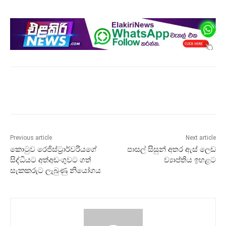
Previous article
Next article
කොටුව රෙජිස්ට්‍රාර්වරියගේ
පාසල් සිසුන් අතර ඇස් ලෙඩ
සිද්ධියට අත්අඩංගුවට ගත්
ව්‍යාප්තිය ඉහළට
සැකකරුට ලැබුණු නියෝගය