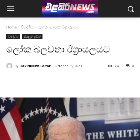
Home
විදේශීය
ලෝක බලවතා ඊශ්‍රායලයට
විදේශීය
සියලුම පුවත්
ලෝක බලවතා ඊශ්‍රායලයට
By
ElakiriNews Editor
October 18, 2023
334
0