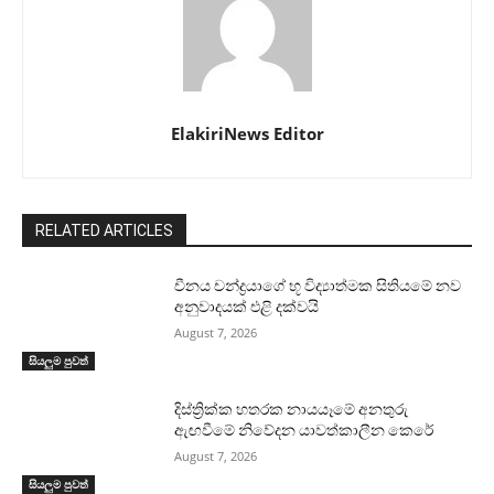
ElakiriNews Editor
RELATED ARTICLES
චීනය චන්ද්‍රයාගේ භූ විද්‍යාත්මක සිතියමේ නව
අනුවාදයක් එළි දක්වයි
August 7, 2026
සියලුම පුවත්
දිස්ත්‍රික්ක හතරක නායයෑමේ අනතුරු
ඇඟවීමේ නිවේදන යාවත්කාලීන කෙරේ
August 7, 2026
සියලුම පුවත්