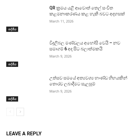
QR ක්‍රමය යළි ආවොත් තෙල් සංචිත
කළමනාකරණය කළ හැකි බවට අදහසක්
March 11, 2026
දේශීය
විදුලිබල මණ්ඩලය අහෝසි වෙයි – නව
සමාගම් 6 අද සිට බලාත්මකයි
March 9, 2026
දේශීය
උත්සව සමයේ අත්‍යවශ්‍ය භාණ්ඩ හිඟයකින්
තොරව ලබාදීමට සැලසුම්
March 9, 2026
දේශීය
LEAVE A REPLY