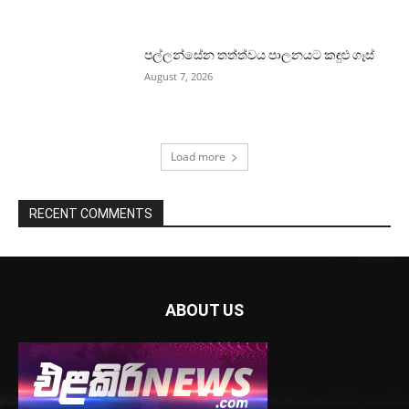
පල්ලන්සේන තත්ත්වය පාලනයට කඳුළු ගෑස්
August 7, 2026
Load more
RECENT COMMENTS
ABOUT US