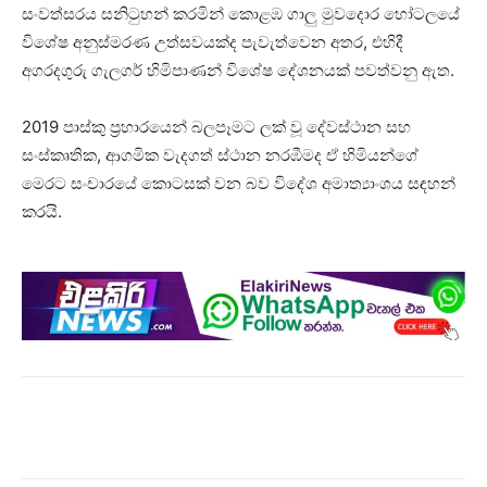
සංවත්සරය සනිටුහන් කරමින් කොළඹ ගාලු මුවදොර හෝටලයේ
විශේෂ අනුස්මරණ උත්සවයක්ද පැවැත්වෙන අතර, එහිදී
අගරදගුරු ගැලගර් හිමිපාණන් විශේෂ දේශනයක් පවත්වනු ඇත.
2019 පාස්කු ප්‍රහාරයෙන් බලපෑමට ලක් වූ දේවස්ථාන සහ
සංස්කෘතික, ආගමික වැදගත් ස්ථාන නරඹීමද ඒ හිමියන්ගේ
මෙරට සංචාරයේ කොටසක් වන බව විදේශ අමාත්‍යාංශය සඳහන්
කරයි.