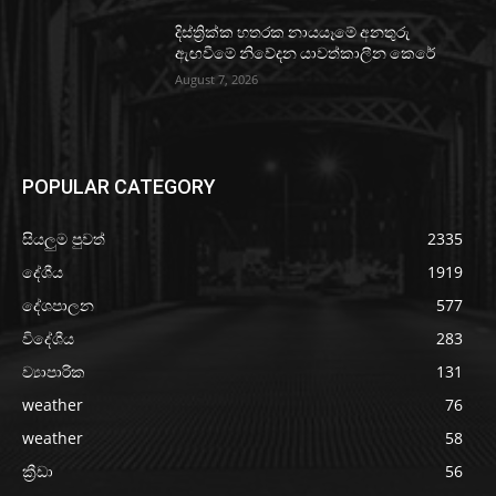
දිස්ත්‍රික්ක හතරක නායයෑමේ අනතුරු
ඇඟවීමේ නිවේදන යාවත්කාලීන කෙරේ
August 7, 2026
POPULAR CATEGORY
සියලුම පුවත්
2335
දේශීය
1919
දේශපාලන
577
විදේශීය
283
ව්‍යාපාරික
131
weather
76
weather
58
ක්‍රීඩා
56