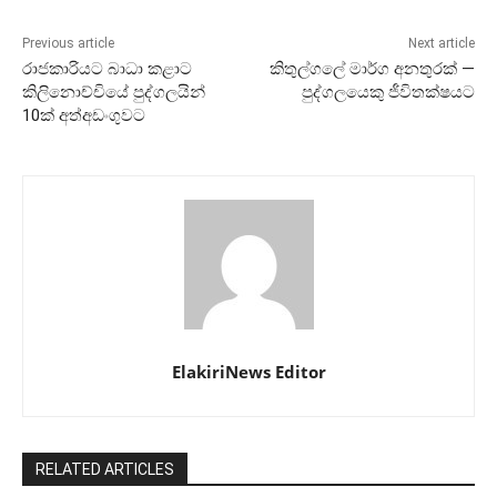
Previous article
Next article
රාජකාරියට බාධා කළාට
කිතුල්ගලේ මාර්ග අනතුරක් —
කිලිනොච්චියේ පුද්ගලයින්
පුද්ගලයෙකු ජීවිතක්ෂයට
10ක් අත්අඩංගුවට
ElakiriNews Editor
RELATED ARTICLES