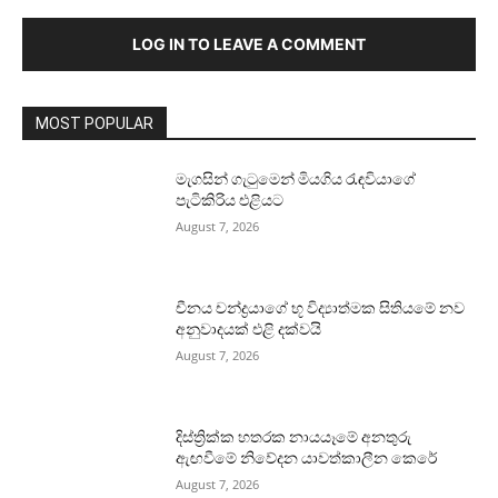
LOG IN TO LEAVE A COMMENT
MOST POPULAR
මැගසින් ගැටුමෙන් මියගිය රැඳවියාගේ
පැටිකිරිය එළියට
August 7, 2026
චීනය චන්ද්‍රයාගේ භූ විද්‍යාත්මක සිතියමේ නව
අනුවාදයක් එළි දක්වයි
August 7, 2026
දිස්ත්‍රික්ක හතරක නායයෑමේ අනතුරු
ඇඟවීමේ නිවේදන යාවත්කාලීන කෙරේ
August 7, 2026