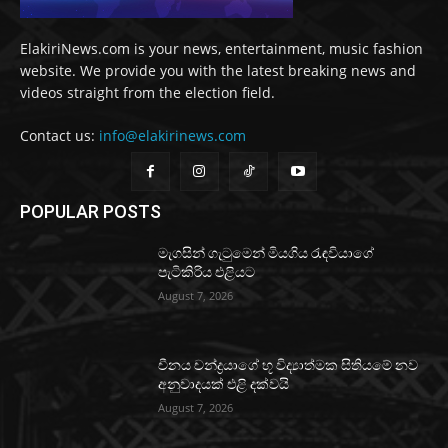
ElakiriNews.com is your news, entertainment, music fashion
website. We provide you with the latest breaking news and
videos straight from the election field.
Contact us:
info@elakirinews.com
POPULAR POSTS
මැගසින් ගැටුමෙන් මියගිය රැඳවියාගේ
පැටිකිරිය එළියට
August 7, 2026
චීනය චන්ද්‍රයාගේ භූ විද්‍යාත්මක සිතියමේ නව
අනුවාදයක් එළි දක්වයි
August 7, 2026