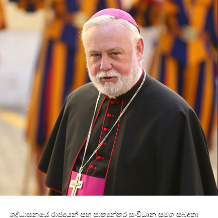
ශුද්ධාසනයේ රාජ්‍යයන් සහ ජාත්‍යන්තර සංවිධාන සමග සබඳතා