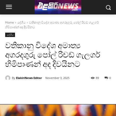
Home
දේශීය
වතිකානු විදේශ අමාත්‍ය අගරදගුරු පෝල් රිචඩ් ගැලගර්
හිමිපාණන් අද දිවයිනට
දේශීය
වතිකානු විදේශ අමාත්‍ය
අගරදගුරු පෝල් රිචඩ් ගැලගර්
හිමිපාණන් අද දිවයිනට
By
ElakiriNews Editor
November 3, 2025
89
0