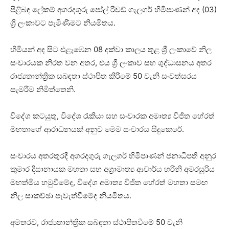
පිළිබඳ ලේකම් අගරදගුරු පෝල් රිචඩ් ගැලගර් හිමිපාණන් අද (03)
ශ්‍රී ලංකාවට පැමිණීමට නියමිතය.
හිමියන් අද සිට එළැඹෙන 08 දක්වා කාලය තුළ ශ්‍රී ලංකාවේ නිල
සංචාරයක නිරත වන අතර, එය ශ්‍රී ලංකාව සහ ශුද්ධාසනය අතර
රාජ්‍යතාන්ත්‍රික සබඳතා ස්ථාපිත කිරීමේ 50 වැනි සංවත්සරය
සැමරීම නිමිත්තෙනි.
විදේශ කටයුතු, විදේශ රැකියා සහ සංචාරක අමාත්‍ය විජිත හේරත්
මහතාගේ ආරාධනයක් අනුව මෙම සංචාරය සිදුකෙරේ.
සංචාරය අතරතුරදී අගරදගුරු ගැලගර් හිමිපාණන් ජනාධිපති අනුර
කුමාර දිසානායක මහතා සහ අග්‍රාමාත්‍ය ආචාර්ය හරිනි අමරසූරිය
මහත්මිය හමුවීමේද, විදේශ අමාත්‍ය විජිත හේරත් මහතා සමඟ
නිල සාකච්ඡා පැවැත්වීමේද නියමිතය.
අමතරව, රාජ්‍යතාන්ත්‍රික සබඳතා ස්ථාපිතවීමේ 50 වැනි