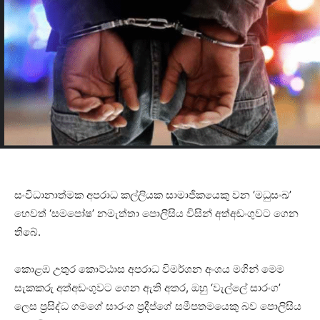
සංවිධානාත්මක අපරාධ කල්ලියක සාමාජිකයෙකු වන ‘මධුසංඛ’
හෙවත් ‘සමපෝෂ’ නමැත්තා පොලිසිය විසින් අත්අඩංගුවට ගෙන
තිබේ.
කොළඹ උතුර කොට්ඨාස අපරාධ විමර්ශන අංශය මගින් මෙම
සැකකරු අත්අඩංගුවට ගෙන ඇති අතර, ඔහු ‘වැල්ලේ සාරංග’
ලෙස ප‍්‍රසිද්ධ ගමගේ සාරංග ප්‍රදීප්ගේ සමීපතමයෙකු බව පොලිසිය