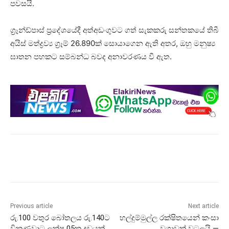
පවසයි.
ග්‍රෑන්ඩ්පාස් ප්‍රදේශයේදී අත්අඩංගුවට ගත් සැකකරු සන්තකයේ තිබී
අයිස් මත්ද්‍රව්‍ය ග්‍රෑම් 26.890ක් සොයාගෙන ඇති අතර, ඔහු මනුෂ්‍ය
ඝාතන පහකට සම්බන්ධ බවද අනාවරණය වී ඇත.
Previous article
Next article
රු.100 වතුර බෝතලය රු.140ට
හල්දුම්මුල්ල රක්ෂිතයෙන් කංසා
විකුණුවාට ලක්ෂ 05ක දඩයක්
වගාවක් වටලයි —