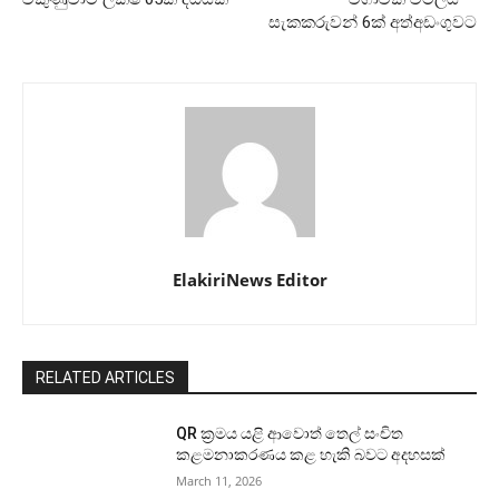
සැකකරුවන් 6ක් අත්අඩංගුවට
ElakiriNews Editor
RELATED ARTICLES
QR ක්‍රමය යළි ආවොත් තෙල් සංචිත
කළමනාකරණය කළ හැකි බවට අදහසක්
March 11, 2026