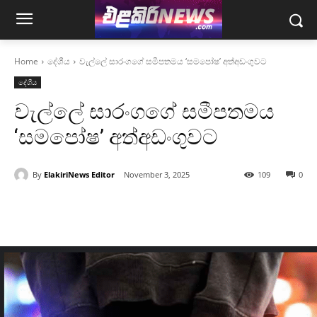
Home
දේශීය
වැල්ලේ සාරංගගේ සමීපතමය ‘සමපෝෂ’ අත්අඩංගුවට
දේශීය
වැල්ලේ සාරංගගේ සමීපතමය
‘සමපෝෂ’ අත්අඩංගුවට
By
ElakiriNews Editor
November 3, 2025
109
0