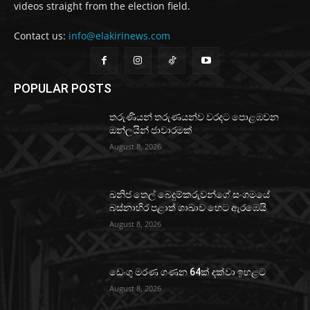
videos straight from the election field.
Contact us:
info@elakirinews.com
POPULAR POSTS
තරුණියන් තරුණයන්ව වරදට පොළඹවන
ඔන්ලයින් ජාවාරමක්
August 8, 2026
ඛනිජ තෙල් බෙදුම්කරුවන්ගේ සංගමයේ
බස්නාහිර පළාත් ශාඛාව හෙට ඇරඹෙයි
August 8, 2026
ඩෙංගු මරණ ගණන 64ක් දක්වා ඉහළට
August 8, 2026