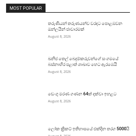
MOST POPULAR
තරුණියන් තරුණයන්ව වරදට පොළඹවන
ඔන්ලයින් ජාවාරමක්
August 8, 2026
ඛනිජ තෙල් බෙදුම්කරුවන්ගේ සංගමයේ
බස්නාහිර පළාත් ශාඛාව හෙට ඇරඹෙයි
August 8, 2026
ඩෙංගු මරණ ගණන 64ක් දක්වා ඉහළට
August 8, 2026
ලෝක ක්‍රිකට් ඉතිහාසයේ එක්දින තරග 5000යි
August 8, 2026