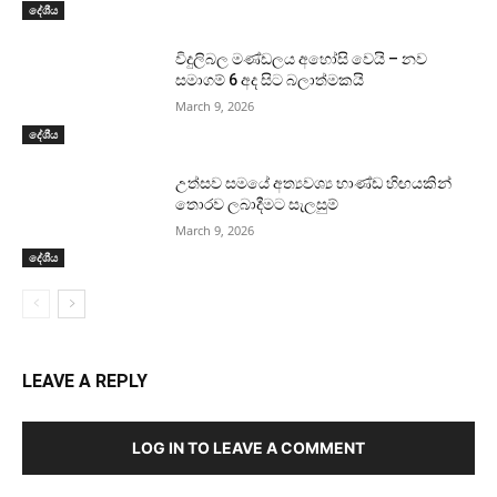
දේශීය
විදුලිබල මණ්ඩලය අහෝසි වෙයි – නව
සමාගම් 6 අද සිට බලාත්මකයි
March 9, 2026
දේශීය
උත්සව සමයේ අත්‍යවශ්‍ය භාණ්ඩ හිඟයකින්
තොරව ලබාදීමට සැලසුම්
March 9, 2026
දේශීය
LEAVE A REPLY
LOG IN TO LEAVE A COMMENT