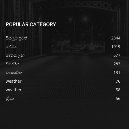
POPULAR CATEGORY
සියලුම පුවත්
2344
දේශීය
1919
දේශපාලන
577
විදේශීය
283
ව්‍යාපාරික
131
weather
76
weather
58
ක්‍රීඩා
56