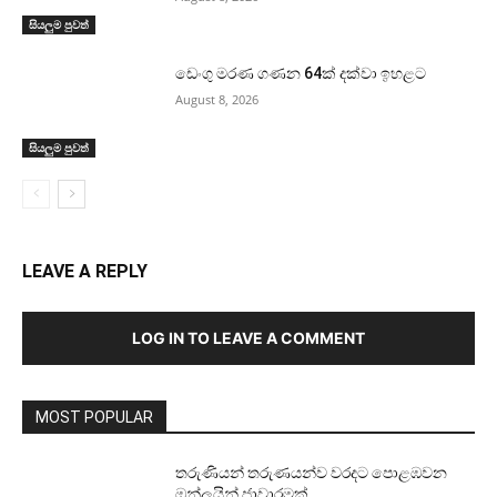
සියලුම පුවත්
ඩෙංගු මරණ ගණන 64ක් දක්වා ඉහළට
August 8, 2026
සියලුම පුවත්
LEAVE A REPLY
LOG IN TO LEAVE A COMMENT
MOST POPULAR
තරුණියන් තරුණයන්ව වරදට පොළඹවන
ඔන්ලයින් ජාවාරමක්