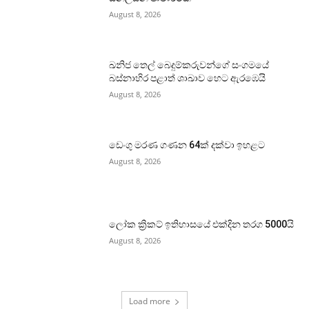
August 8, 2026
ඛනිජ තෙල් බෙදුම්කරුවන්ගේ සංගමයේ
බස්නාහිර පළාත් ශාඛාව හෙට ඇරඹෙයි
August 8, 2026
ඩෙංගු මරණ ගණන 64ක් දක්වා ඉහළට
August 8, 2026
ලෝක ක්‍රිකට් ඉතිහාසයේ එක්දින තරග 5000යි
August 8, 2026
Load more