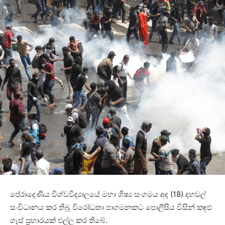
පේරාදෙණිය විශ්වවිද්‍යාලයේ මහා ශිෂ්‍ය සංගමය අද (18) දහවල්
සංවිධානය කර තිබූ විරෝධතා පාගමනකට පොලීසිය විසින් කඳුළු
ගෑස් ප්‍රහාරයක් එල්ල කර තිබේ.