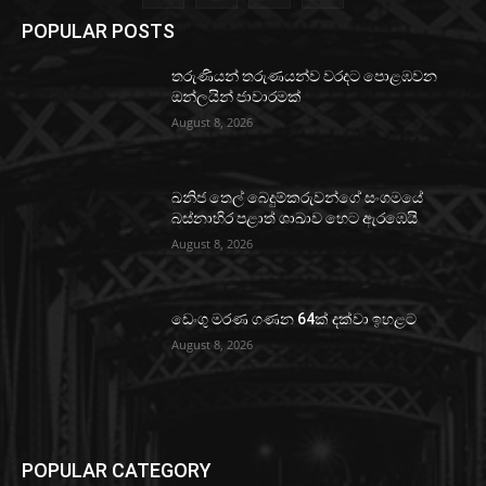
POPULAR POSTS
තරුණියන් තරුණයන්ව වරදට පොළඹවන
ඔන්ලයින් ජාවාරමක්
August 8, 2026
ඛනිජ තෙල් බෙදුම්කරුවන්ගේ සංගමයේ
බස්නාහිර පළාත් ශාඛාව හෙට ඇරඹෙයි
August 8, 2026
ඩෙංගු මරණ ගණන 64ක් දක්වා ඉහළට
August 8, 2026
POPULAR CATEGORY