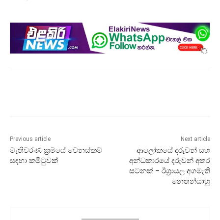
Previous article
Next article
මැතිවරණ ක්‍රමයේ වෙනස්කම්
ආලෝකයේ දරුවන් සහ
සඳහා කමිටුවක්
අන්ධකාරයේ දරුවන් අතර
සටනක් – ඊශ්‍රායල අගමැති
නෙතන්යාහු