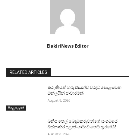
ElakiriNews Editor
RELATED ARTICLES
තරුණියන් තරුණයන්ව වරදට පොළඹවන
ඔන්ලයින් ජාවාරමක්
August 8, 2026
සියලුම පුවත්
ඛනිජ තෙල් බෙදුම්කරුවන්ගේ සංගමයේ
බස්නාහිර පළාත් ශාඛාව හෙට ඇරඹෙයි
August 8, 2026