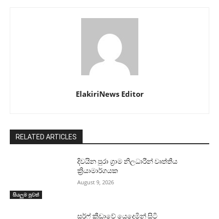
ElakiriNews Editor
RELATED ARTICLES
දිවයින පුරා ග්‍රාම නිලධාරීන් වෘත්තීය
ක්‍රියාමාර්ගයක
August 9, 2026
සියලුම පුවත්
සර්ෆ් ක්‍රීඩාවේ යෙදෙමින් සිටි