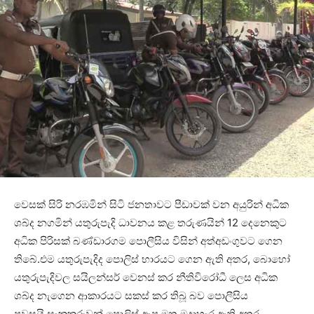
වෙසක් සිරි නරඹමින් සිටි ජනතාවට පීඩාවක් වන අයුරින් අධික
ශබ්ද නගමින් යතුරුපැදි ධාවනය කළ තරුණයින් 12 දෙනෙකුට
අධික පිරිසක් බණ්ඩාරගම පොලීසිය විසින් අත්අඩංගුවට ගෙන
තිබේ.එම යතුරුපැදිද පොලිස් භාරයට ගෙන ඇති අතර, බොහෝ
යතුරුපැදිවල සයිලන්සර් වෙනස් කර නීතිවිරෝධී ලෙස අධික
ශබ්ද නැගෙන ආකාරයට සකස් කර තිබූ බව පොලීසිය
පවසයි.සැකකරුවන් පොලිස් ඇප මත මුදාහැර ඇති අතර,