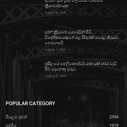
දිවයින පුරා ග්‍රාම නිලධාරීන් වෘත්තීය
ක්‍රියාමාර්ගයක
August 9, 2026
සර්ෆ් ක්‍රීඩාවේ යෙදෙමින් සිටි
විදේශිකයෙකුගේ මළ සිරුරක් වෙරළ තීරයට
ගොඩගසයි
August 9, 2026
බ්‍රසීලයේ හෙලිකොප්ටර් යානයක් කඩා වැටී
සිව් දෙනෙකු මරුට
August 9, 2026
POPULAR CATEGORY
සියලුම පුවත්
2354
දේශීය
1919