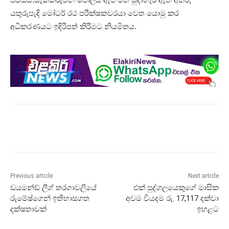
යතුරුපැදි මෝටර් රථ පරීක්ෂකවරයා වෙත යොමු කර
අධිකරණයට ඉදිරිපත් කිරීමට නියමිතය.
Previous article
Next article
ඩයමන්ඩ් ලීග් තරගාවලියේ
එක් පුද්ගලයෙකුගේ මාසික
රුමේෂ්ගෙන් ඉතිහාසගත
අවම වියදම රු. 17,117 දක්වා
දක්ෂතාවක්
ඉහළට