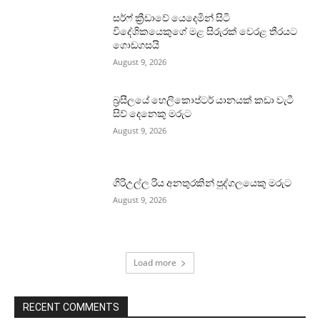
සර්ෆ් ක්‍රීඩාවේ යෙදෙමින් සිටි
විදේශිකයෙකුගේ මළ සිරුරක් වෙරළ තීරයට
ගොඩගසයි
August 9, 2026
බ්‍රසීලයේ හෙලිකොප්ටර් යානයක් කඩා වැටී
සිව් දෙනෙකු මරුට
August 9, 2026
ගිරිඋල්ල රිය අනතුරකින් පුද්ගලයෙකු මරුට
August 9, 2026
Load more
RECENT COMMENTS