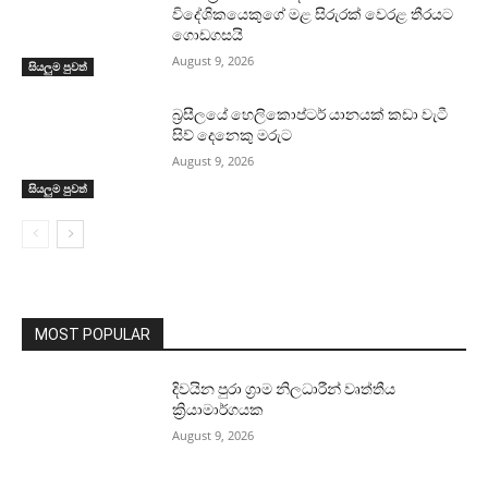
විදේශිකයෙකුගේ මළ සිරුරක් වෙරළ තීරයට
ගොඩගසයි
August 9, 2026
සියලුම පුවත්
බ්‍රසීලයේ හෙලිකොප්ටර් යානයක් කඩා වැටී
සිව් දෙනෙකු මරුට
August 9, 2026
සියලුම පුවත්
MOST POPULAR
දිවයින පුරා ග්‍රාම නිලධාරීන් වෘත්තීය
ක්‍රියාමාර්ගයක
August 9, 2026