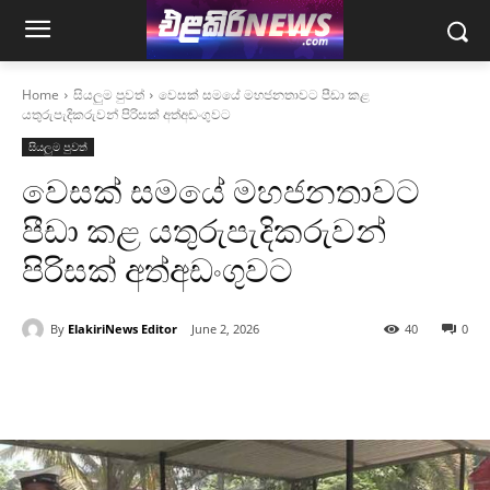
Home
සියලුම පුවත්
වෙසක් සමයේ මහජනතාවට පීඩා කළ
යතුරුපැදිකරුවන් පිරිසක් අත්අඩංගුවට
සියලුම පුවත්
වෙසක් සමයේ මහජනතාවට
පීඩා කළ යතුරුපැදිකරුවන්
පිරිසක් අත්අඩංගුවට
By
ElakiriNews Editor
June 2, 2026
40
0