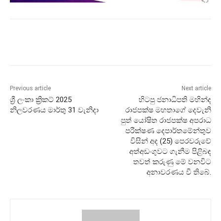
Previous article
Next article
ශ්‍රී ලංකා ක්‍රිකට් 2025
හිටපු ජනාධිපති මහින්ද
නිලවරණය මාර්තු 31 වැනිදා
රාජපක්ෂ මහතාගේ දෙවැනි
පුත් යෝෂිත රාජපක්ෂ අපරාධ
පරීක්ෂණ දෙපාර්තමේන්තුව
විසින් අද (25) පෙරවරුවේ
අත්අඩංගුවට ගැනීම පිළිබඳ
තවත් කරුණු මේ වනවිට
අනාවරණය වී තිබේ.