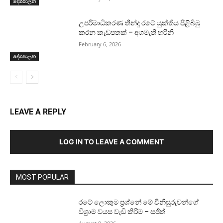
දේශපාලන
උපරිමාධිකරණ තීන්දු රටේ යුක්තිය පිළිබිඹු
කරන කැඩපතක් – අගමැති හරිනි
February 6, 2026
දේශපාලන
LEAVE A REPLY
LOG IN TO LEAVE A COMMENT
MOST POPULAR
රටේ ලොකුම ප්‍රශ්නේ මේ විනිසුරුවන්ගේ
විශ්‍රාම වයස වැඩි කිරීම – සජිත්