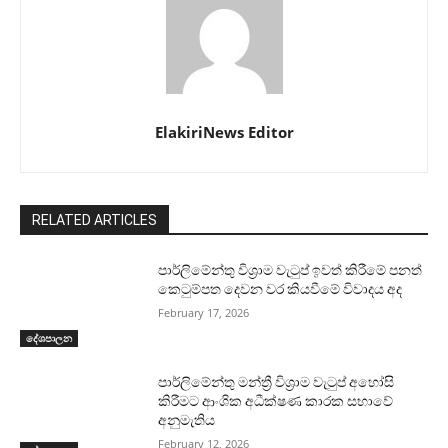
ElakiriNews Editor
RELATED ARTICLES
පාර්ලිමේන්තු විශ්‍රාම වැටුප් ඉවත් කිරීමේ පනත්
කෙටුම්පත දෙවන වර කියවීමේ විවාදය අද
February 17, 2026
දේශපාලන
පාර්ලිමේන්තු මන්ත්‍රී විශ්‍රාම වැටුප් අහෝසි
කිරීමට ආංශික අධීක්ෂණ කාරක සභාවේ
අනුමැතිය
February 12, 2026