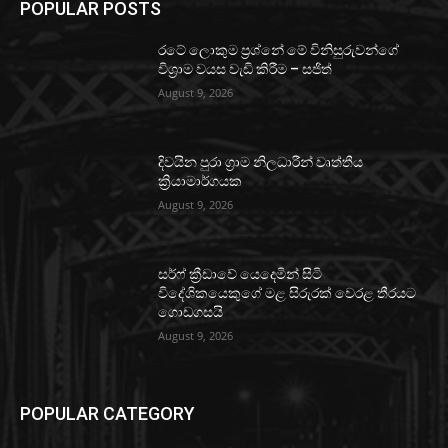
POPULAR POSTS
රටේ ලොකුම ප්‍රශ්නේ මේ විනිසුරුවන්ගේ
විශ්‍රාම වයස වැඩි කිරීම – සජිත්
August 9, 2026
දිවයින පුරා ග්‍රාම නිලධාරීන් වෘත්තීය
ක්‍රියාමාර්ගයක
August 9, 2026
සර්ෆ් ක්‍රීඩාවේ යෙදෙමින් සිටි
විදේශිකයෙකුගේ මළ සිරුරක් වෙරළ තීරයට
ගොඩගසයි
August 9, 2026
POPULAR CATEGORY