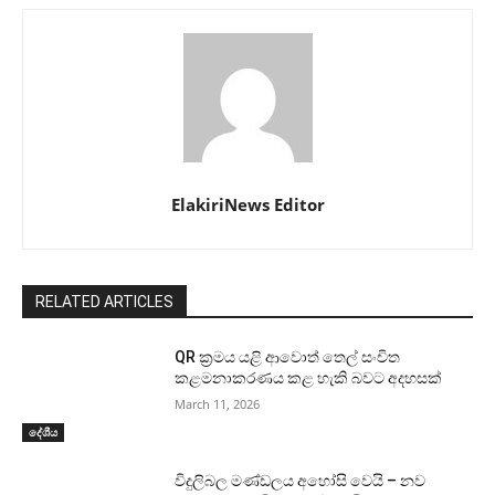
ElakiriNews Editor
RELATED ARTICLES
QR ක්‍රමය යළි ආවොත් තෙල් සංචිත
කළමනාකරණය කළ හැකි බවට අදහසක්
March 11, 2026
දේශීය
විදුලිබල මණ්ඩලය අහෝසි වෙයි – නව