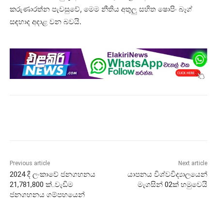
කරුණාරත්න පැවසුවේ, මෙම නීතිය අතුලු සහිත ෂොපිං බෑග්
සඳහාද අදාළ වන බවයි.
Previous article
Next article
2024 දී ලංකාවේ ජනගහනය
යාපනය විශ්වවිද්‍යාලයෙන්
21,781,800 ක්..වැඩිම
මැගසින් 02ක් හමුවෙයි
ජනගහනය ගම්පහයෙන්