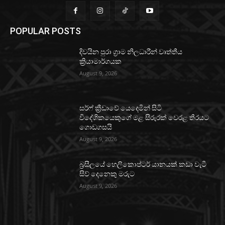
POPULAR POSTS
දිවයින පුරා ග්‍රාම නිලධාරීන් වෘත්තීය
ක්‍රියාමාර්ගයක
August 9, 2026
සර්ෆ් ක්‍රීඩාවේ යෙදෙමින් සිටි
විදේශිකයෙකුගේ මළ සිරුරක් වෙරළ තීරයට
ගොඩගසයි
August 9, 2026
බ්‍රසීලයේ හෙලිකොප්ටර් යානයක් කඩා වැටී
සිව් දෙනෙකු මරුට
August 9, 2026