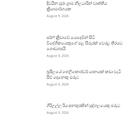
දිවයින පුරා ග්‍රාම නිලධාරීන් වෘත්තීය
ක්‍රියාමාර්ගයක
August 9, 2026
සර්ෆ් ක්‍රීඩාවේ යෙදෙමින් සිටි
විදේශිකයෙකුගේ මළ සිරුරක් වෙරළ තීරයට
ගොඩගසයි
August 9, 2026
බ්‍රසීලයේ හෙලිකොප්ටර් යානයක් කඩා වැටී
සිව් දෙනෙකු මරුට
August 9, 2026
ගිරිඋල්ල රිය අනතුරකින් පුද්ගලයෙකු මරුට
August 9, 2026