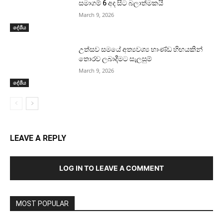
සමාගම් 6 අද සිට බලාත්මකයි
March 9, 2026
දේශීය
උත්සව සමයේ අත්‍යවශ්‍ය භාණ්ඩ හිඟයකින්
තොරව ලබාදීමට සැලසුම්
March 9, 2026
දේශීය
LEAVE A REPLY
LOG IN TO LEAVE A COMMENT
MOST POPULAR