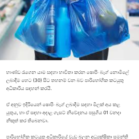
භාණ්ඩ රැගෙන යාම සඳහා භාවිතා කරන ෂොපිං බෑග් නොමිලේ
ලබාදීම හෙට (30) සිට තහනම් වන බව පාරිභෝගික කටයුතු
අධිකාරිය සඳහන් කරයි.
ඒ අනුව ඉදිරියෙන් ෂොපිං බෑග් ලබාදීම සඳහා මිලක් අය කළ
යුතුය, හා ඒ සඳහා අදාළ ගැසට් නිවේදනය පසුගිය 01 වනදා
නිකුත් කර තිබෙනවා.
පාරිභෝගික කටයුතු අධිකාරියේ වැඩ බලන අධ්‍යක්ෂිකා සමන්ති