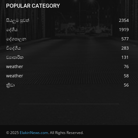
POPULAR CATEGORY
සියලුම පුවත්
2354
දේශීය
1919
දේශපාලන
577
විදේශීය
283
ව්‍යාපාරික
131
weather
76
weather
58
ක්‍රීඩා
56
© 2025
ElakiriNews.com
. All Rights Reserved.