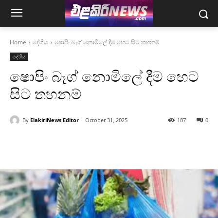
Home
දේශීය
ෂොපිං බෑග් නොමිලේ දීම හෙට සිට තහනම්
දේශීය
ෂොපිං බෑග් නොමිලේ දීම හෙට
සිට තහනම්
By
ElakiriNews Editor
October 31, 2025
187
0