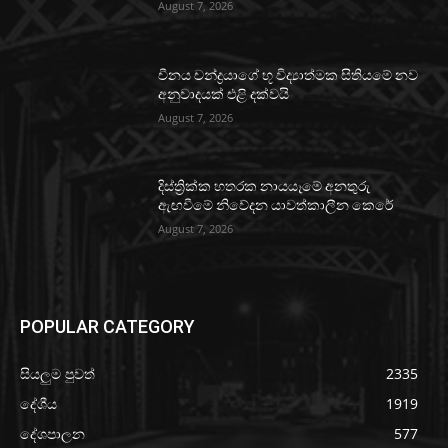
August 7, 2026
චීනය චන්ද්‍රයාගේ භූ විද්‍යාත්මක සිතියමේ නව
අනුවාදයක් එළි දක්වයි
August 7, 2026
දිස්ත්‍රික්ක හතරක නායයෑමේ අනතුරු
ඇඟවීමේ නිවේදන යාවත්කාලීන කෙරේ
August 7, 2026
POPULAR CATEGORY
සියලුම පුවත්
2335
දේශීය
1919
දේශපාලන
577