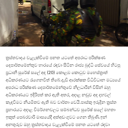
ත්‍රස්තවාදය වැළැක්වීමේ පනත යටතේ අපරාධ පරීක්ෂණ
දෙපාර්තමේන්තුව භාරයේ රඳවා සිටින රාජ්‍ය බුද්ධි සේවයේ හිටපු
ප්‍රධානී සුරේෂ් සලේ අද (20) කොළඹ කොටුව මහෙස්ත්‍රාත්
අධිකරණයට රැගෙනවිත් තිබේ.දැඩි ආරක්ෂක විධිවිධාන මධ්‍යයේ
අපරාධ පරීක්ෂණ දෙපාර්තමේන්තුවේ නිලධාරීන් විසින් ඔහු
අධිකරණයට ඉදිරිපත් කර ඇති අතර, අදාළ නඩුව අද දහවල්
කැඳවීමට නියමිතව ඇති බව වාර්තා වෙයි.පාස්කු ඉරුදින ත්‍රස්ත
ප්‍රහාරයට අදාළ විමර්ශනවලට සම්බන්ධව සුරේෂ් සලේ මහතා
ඉකුත් පෙබරවාරි මාසයේදී අත්අඩංගුවට ගෙන තිබුණි.ඉන්
අනතුරුව ඔහු ත්‍රස්තවාදය වැළැක්වීමේ පනත යටතේ රඳවා