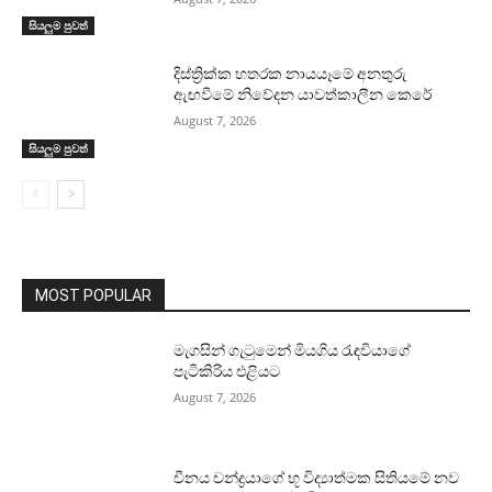
සියලුම පුවත්
දිස්ත්‍රික්ක හතරක නායයෑමේ අනතුරු
ඇඟවීමේ නිවේදන යාවත්කාලීන කෙරේ
August 7, 2026
සියලුම පුවත්
MOST POPULAR
මැගසින් ගැටුමෙන් මියගිය රැඳවියාගේ
පැටිකිරිය එළියට
August 7, 2026
චීනය චන්ද්‍රයාගේ භූ විද්‍යාත්මක සිතියමේ නව