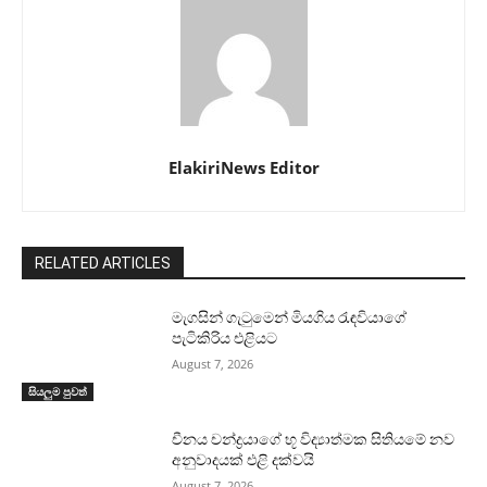
ElakiriNews Editor
RELATED ARTICLES
මැගසින් ගැටුමෙන් මියගිය රැඳවියාගේ
පැටිකිරිය එළියට
August 7, 2026
සියලුම පුවත්
චීනය චන්ද්‍රයාගේ භූ විද්‍යාත්මක සිතියමේ නව
අනුවාදයක් එළි දක්වයි
August 7, 2026