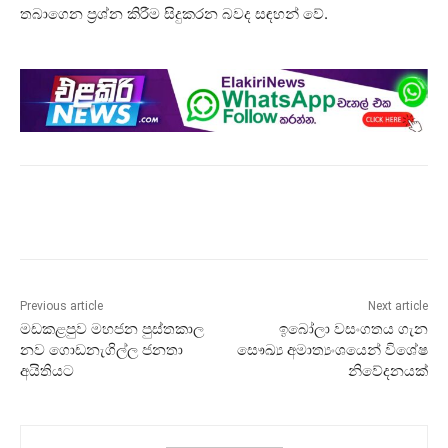
තබාගෙන ප්‍රශ්න කිරීම සිදුකරන බවද සඳහන් වේ.
Previous article
Next article
මඩකළපුව මහජන පුස්තකාල
ඉබෝලා වසංගතය ගැන
නව ගොඩනැගිල්ල ජනතා
සෞඛ්‍ය අමාත්‍යංශයෙන් විශේෂ
අයිතියට
නිවේදනයක්