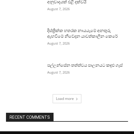
අනුවාදයක් එළි දක්වයි
August 7, 2026
දිස්ත්‍රික්ක හතරක නායයෑමේ අනතුරු
ඇඟවීමේ නිවේදන යාවත්කාලීන කෙරේ
August 7, 2026
පල්ලන්සේන තත්ත්වය පාලනයට කඳුළු ගෑස්
August 7, 2026
Load more
RECENT COMMENTS