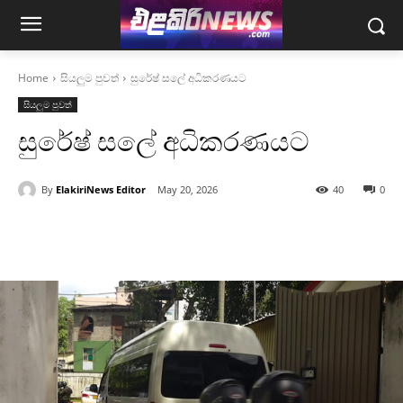
Home
සියලුම පුවත්
සුරේෂ් සලේ අධිකරණයට
සියලුම පුවත්
සුරේෂ් සලේ අධිකරණයට
By
ElakiriNews Editor
May 20, 2026
40
0