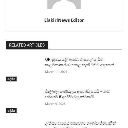
ElakiriNews Editor
RELATED ARTICLES
QR ක්‍රමය යළි ආවොත් තෙල් සංචිත
කළමනාකරණය කළ හැකි බවට අදහසක්
March 11, 2026
දේශීය
විදුලිබල මණ්ඩලය අහෝසි වෙයි – නව
සමාගම් 6 අද සිට බලාත්මකයි
March 9, 2026
දේශීය
උත්සව සමයේ අත්‍යවශ්‍ය භාණ්ඩ හිඟයකින්