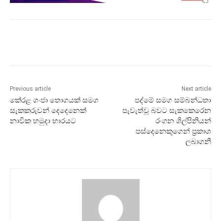
Previous article
Next article
කේරළ ගංජා තොගයක් සමග
පද්මේ සමග සම්බන්ධතා
සැකකරුවන් දෙදෙනෙක්
පැවැත්වූ බවට සැකකෙරෙන
නාවික හමුදා භාරයට
රංගන ශිල්පිනියන්
පස්දෙනෙකුගෙන් ප්‍රකාශ
ලබාගනී