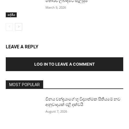
තොරව ලබාදීමට සැලසුම්
March 9, 2026
දේශීය
LEAVE A REPLY
LOG IN TO LEAVE A COMMENT
MOST POPULAR
චීනය චන්ද්‍රයාගේ භූ විද්‍යාත්මක සිතියමේ නව
අනුවාදයක් එළි දක්වයි
August 7, 2026