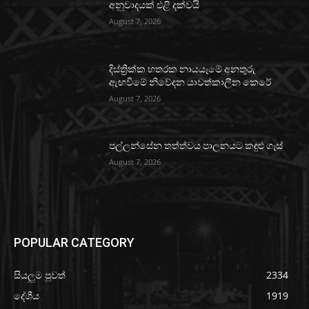
අනුවාදයක් එළි දක්වයි
August 7, 2026
දිස්ත්‍රික්ක හතරක නායයෑමේ අනතුරු
ඇඟවීමේ නිවේදන යාවත්කාලීන කෙරේ
August 7, 2026
පල්ලන්සේන තත්ත්වය පාලනයට කඳුළු ගෑස්
August 7, 2026
POPULAR CATEGORY
සියලුම පුවත්
2334
දේශීය
1919