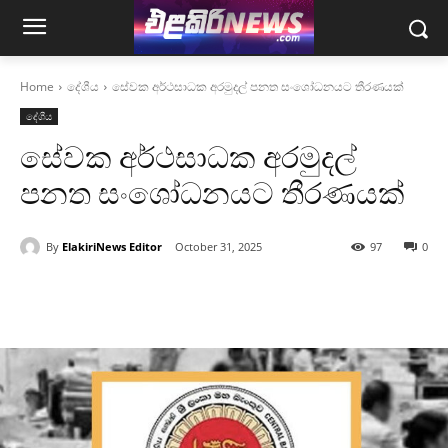
Home
දේශීය
සේවක අර්ථසාධක අරමුදල් පනත සංශෝධනයට තීරණයක්
දේශීය
සේවක අර්ථසාධක අරමුදල්
පනත සංශෝධනයට තීරණයක්
By
ElakiriNews Editor
October 31, 2025
97
0