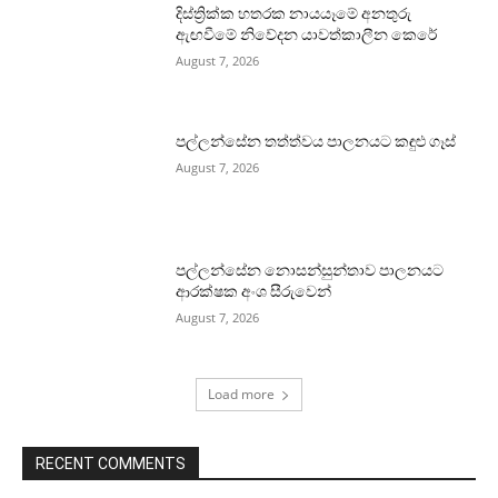
දිස්ත්‍රික්ක හතරක නායයෑමේ අනතුරු
ඇඟවීමේ නිවේදන යාවත්කාලීන කෙරේ
August 7, 2026
පල්ලන්සේන තත්ත්වය පාලනයට කඳුළු ගෑස්
August 7, 2026
පල්ලන්සේන නොසන්සුන්තාව පාලනයට
ආරක්ෂක අංශ සීරුවෙන්
August 7, 2026
Load more
RECENT COMMENTS