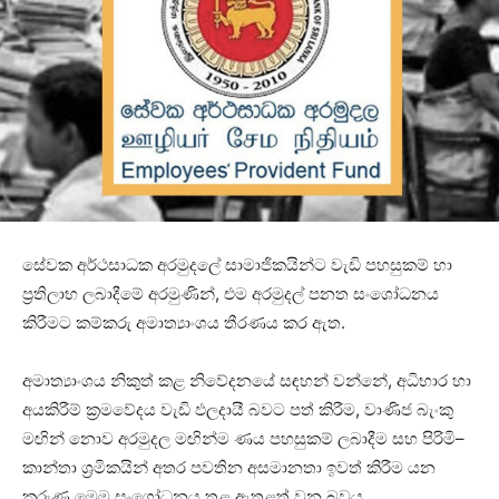
සේවක අර්ථසාධක අරමුදලේ සාමාජිකයින්ට වැඩි පහසුකම් හා
ප්‍රතිලාභ ලබාදීමේ අරමුණින්, එම අරමුදල් පනත සංශෝධනය
කිරීමට කම්කරු අමාත්‍යාංශය තීරණය කර ඇත.
අමාත්‍යාංශය නිකුත් කළ නිවේදනයේ සඳහන් වන්නේ, අධිභාර හා
අයකිරීම් ක්‍රමවේදය වැඩි ඵලදායී බවට පත් කිරීම, වාණිජ බැංකු
මඟින් නොව අරමුදල මඟින්ම ණය පහසුකම් ලබාදීම සහ පිරිමි–
කාන්තා ශ්‍රමිකයින් අතර පවතින අසමානතා ඉවත් කිරීම යන
කරුණු මෙම සංශෝධනය තුළ ඇතුළත් වන බවය.