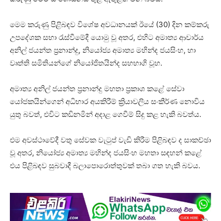
මෙම කරුණු පිළිබඳව විශේෂ අවධානයක් ඊයේ (30) දින කම්කරු
උපදේශක සභා රැස්වීමේදී යොමු වූ අතර, එහිට අමාත්‍ය ආචාර්ය
අනිල් ජයන්ත ප්‍රනාන්දු, නියෝජ්‍ය අමාත්‍ය මහින්ද ජයසිංහ, හා
වෘත්ති සමිතියන්ගේ නියෝජිතයින්ද සහභාගි වූහ.
අමාත්‍ය අනිල් ජයන්ත ප්‍රනාන්දු මහතා ප්‍රකාශ කළේ සේවා
යෝජකයින්ගෙන් අධිභාර අයකිරීම් ක්‍රියාවලිය සංකීර්ණ නොවිය
යුතු බවත්, එවිට කඩිනමින් අදාළ ගෙවීම් සිදු කළ හැකි බවත්ය.
එම අවස්ථාවේදී වතු සේවක වැටුප් වැඩි කිරීම පිළිබඳව ද සාකච්ඡා
වූ අතර, නියෝජ්‍ය අමාත්‍ය මහින්ද ජයසිංහ මහතා සඳහන් කළේ
එය පිළිබඳව සුබවාදී බලාපොරොත්තුවක් තබා ගත හැකි බවය.