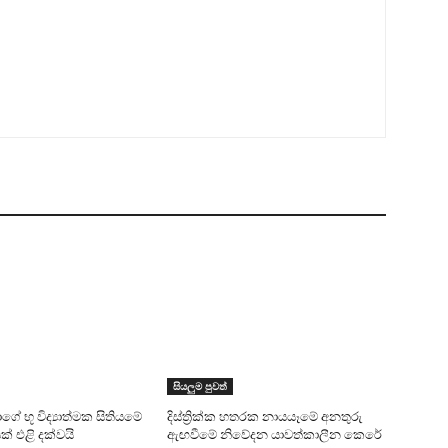
සියලුම පුවත්
ාගේ භූ විද්‍යාත්මක සිතියමේ
දිස්ත්‍රික්ක හතරක නායයෑමේ අනතුරු
් එළි දක්වයි
ඇඟවීමේ නිවේදන යාවත්කාලීන කෙරේ