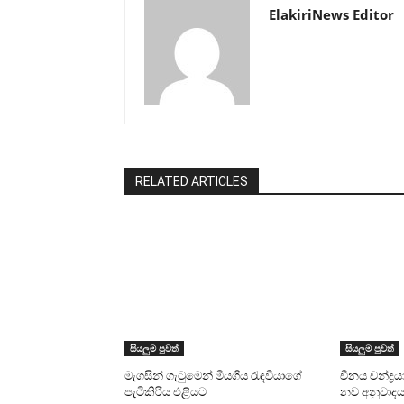
ElakiriNews Editor
RELATED ARTICLES
සියලුම පුවත්
සියලුම පුවත්
මැගසින් ගැටුමෙන් මියගිය රැඳවියාගේ
චීනය චන්ද්‍රය
පැටිකිරිය එළියට
නව අනුවාදයක