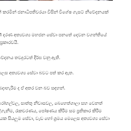
ත් කරමින් ජනාධිපතිවරයා විසින් විශේෂ ගැසට් නිවේදනයක්
61 දරණ අත්‍යවශ්‍ය මහජන සේවා පනතේ දෙවන වගන්තියේ
‍රකාරවයි.
ේදනය තවදුරටත් දීර්ඝ වනු ඇති.
ලෙස අත්‍යවශ්‍ය සේවා බවට පත් කර ඇත.
ෙදාහැරීම ද ඒ අතර වන බව සඳහන්.
, රෝහල්වල, සාත්තු නිවාසවල, බෙහෙත්ශාලා සහ වෙනත්
ැනීම, රැකවරණය, පෝෂණය කිරීම සම ප්‍රතිකාර කිරීම
ක සියලුම සේවා, වැඩ හෝ ශ්‍රමය මෙලෙස අත්‍යවශ්‍ය සේවා