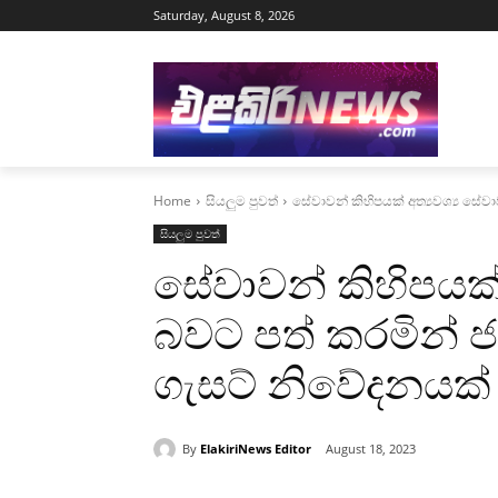
Saturday, August 8, 2026
Home
සියලුම පුවත්
සේවාවන් කිහිපයක් අත්‍යවශ්‍ය සේ
සියලුම පුවත්
සේවාවන් කිහිපයක් 
බවට පත් කරමින් 
ගැසට් නිවේදනයක්
By
ElakiriNews Editor
August 18, 2023