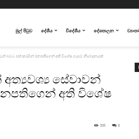
මුල් පිටුව
දේශීය
විදේශීය
දේශපාලන
ව්‍යාප
වාවන් බවට පත් කරමින් ජනපතිගෙන් අති විශේෂ ගැසට් නිවේදනයක්
අත්‍යවශ්‍ය සේවාවන්
ජනපතිගෙන් අති විශේෂ
335
0