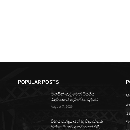
POPULAR POSTS
P
මැගසින් ගැටුමෙන් මියගිය
සි
රැඳවියාගේ පැටිකිරිය එළියට
ද
August 7, 2026
ද
වි
චීනය චන්ද්‍රයාගේ භූ විද්‍යාත්මක
සිතියමේ නව අනුවාදයක් එළි