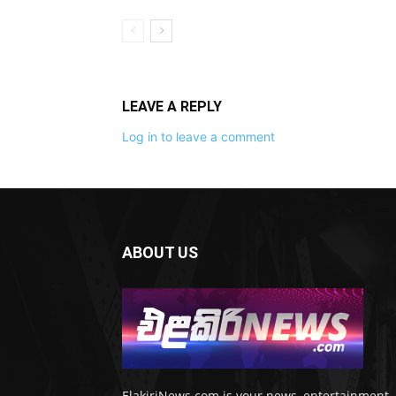
LEAVE A REPLY
Log in to leave a comment
ABOUT US
ElakiriNews.com is your news, entertainment,