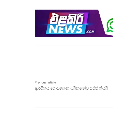
Share
Previous article
ආර්ථිකය ගොඩනගන ඩයිනමෝව සජිත් කියයි