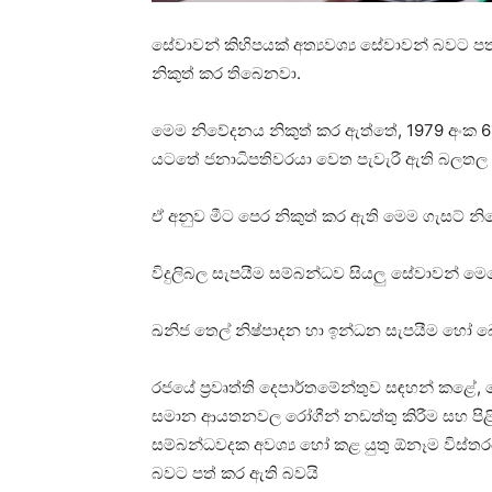
සේවාවන් කිහිපයක් අත්‍යවශ්‍ය සේවාවන් බවට ප
නිකුත් කර තිබෙනවා.
මෙම නිවේදනය නිකුත් කර ඇත්තේ, 1979 අංක 
යටතේ ජනාධිපතිවරයා වෙත පැවැරී ඇති බලතල ප්
ඒ අනුව මීට පෙර නිකුත් කර ඇති මෙම ගැසට් නිව
විදුලිබල සැපයීම සම්බන්ධව සියලු සේවාවන් මෙ
ඛනිජ තෙල් නිෂ්පාදන හා ඉන්ධන සැපයීම හෝ බ
රජයේ ප්‍රවෘත්ති දෙපාර්තමේන්තුව සඳහන් කළේ
සමාන ආයතනවල රෝගීන් නඩත්තු කිරීම සහ පිළිග
සම්බන්ධවදක අවශ්‍ය හෝ කළ යුතු ඕනෑම විස්තරය
බවට පත් කර ඇති බවයි