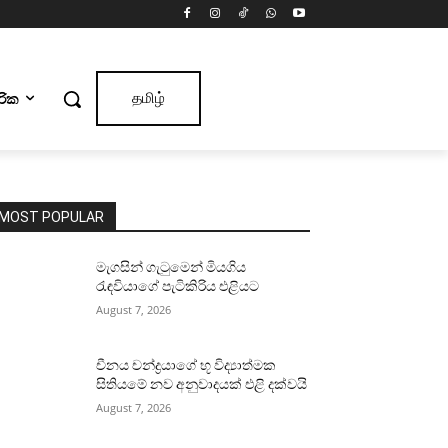
ාරික
தமிழ்
MOST POPULAR
මැගසින් ගැටුමෙන් මියගිය
රැඳවියාගේ පැටිකිරිය එළියට
August 7, 2026
චීනය චන්ද්‍රයාගේ භූ විද්‍යාත්මක
සිතියමේ නව අනුවාදයක් එළි දක්වයි
August 7, 2026