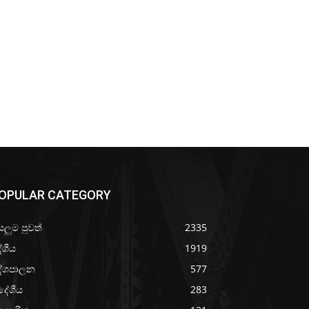
OPULAR CATEGORY
යලුම පුවත්
2335
ේශීය
1919
ේශපාලන
577
දේශීය
283