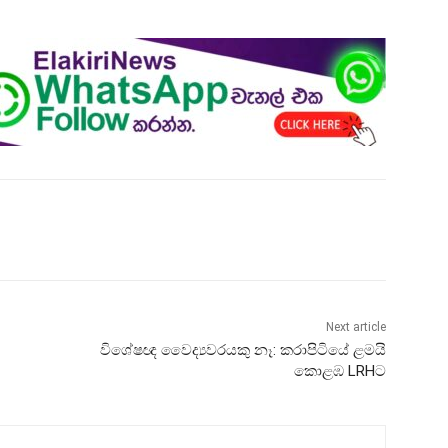
Next article
විශේෂඥ වෛද්‍යවරයකු නෑ: කරාපිටියේ ළමයි
කොළඹ LRHට