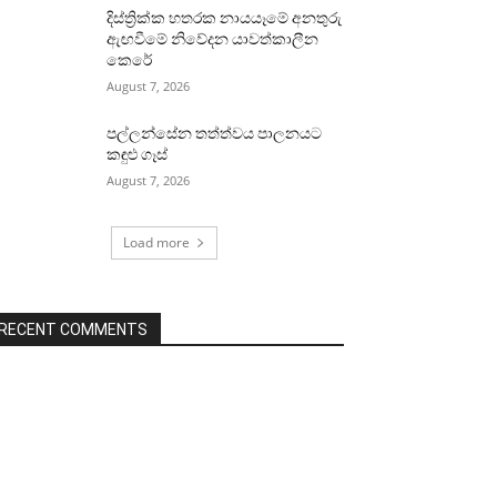
දිස්ත්‍රික්ක හතරක නායයෑමේ අනතුරු
ඇඟවීමේ නිවේදන යාවත්කාලීන
කෙරේ
August 7, 2026
පල්ලන්සේන තත්ත්වය පාලනයට
කඳුළු ගෑස්
August 7, 2026
Load more
RECENT COMMENTS