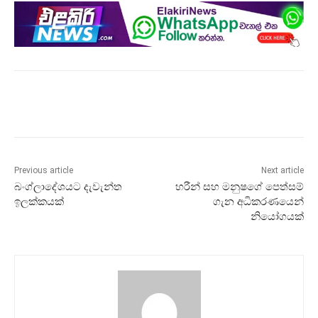
Previous article
Next article
බංග්ලාදේශයට දැවැන්ත
හරීන් සහ මනුෂගේ පෙත්සම්
ඉලක්කයක්
ගැන අධිකරණයෙන්
නියෝගයක්