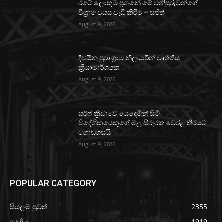
රටේ ලොකුම ප්‍රශ්නේ මේ විනිසුරුවන්ගේ
විශ්‍රාම වයස වැඩි කිරීම – සජිත්
August 9, 2026
දිවයින පුරා ග්‍රාම නිලධාරීන් වෘත්තීය
ක්‍රියාමාර්ගයක
August 9, 2026
සර්ෆ් ක්‍රීඩාවේ යෙදෙමින් සිටි
විදේශිකයෙකුගේ මළ සිරුරක් වෙරළ තීරයට
ගොඩගසයි
August 9, 2026
POPULAR CATEGORY
සියලුම පුවත්
2355
දේශීය
1919