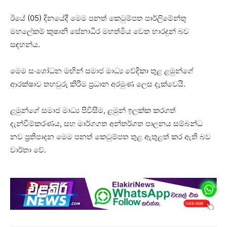
ඊයේ (05) දිනයේදී මෙම පනත් කෙටුම්පත පාර්ලිමේන්තු
මහලේකම් කුෂානි සේනාධීර මහත්මිය වෙත භාරදුන් බව
සඳහන්ය.
මෙම සංශෝධන මඟින් සමාජ මාධ්‍ය වේදිකා තුළ ළමුන්ගේ
ආරක්ෂාව තහවුරු කිරීම ප්‍රධාන අරමුණ ලෙස දැක්වෙයි.
ළමුන්ගේ සමාජ මාධ්‍ය පිවිසීම, ළමුන් ඉලක්ක කරගත්
දැන්වීම්කරණය, සහ මාර්ගගත අන්තර්ගත පාලනය සම්බන්ධ
නව ප්‍රතිපාදන මෙම පනත් කෙටුම්පත තුළ ඇතුළත් කර ඇති බව
වාර්තා වේ.