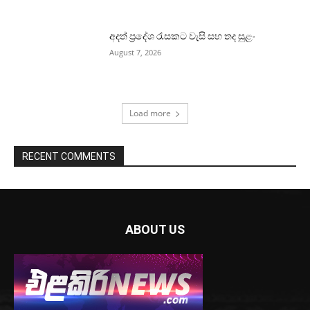
අදත් ප්‍රදේශ රැසකට වැසි සහ තද සුළං
August 7, 2026
Load more
RECENT COMMENTS
ABOUT US