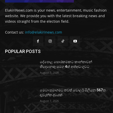
ElakiriNews.com is your news, entertainment, music fashion
website. We provide you with the latest breaking news and
videos straight from the election field.
Contact us:
info@elakirinews.com
POPULAR POSTS
දේපොළ සොරකමකට කාන්තාවන්
තිදෙනෙකු සමග 4ක් අත්අඩංගුවට
August 7, 2026
මෙටා සමාගමට තවත් ඩොලර් මිලියන 567ක
දැවැන්ත දඩයක්
August 7, 2026