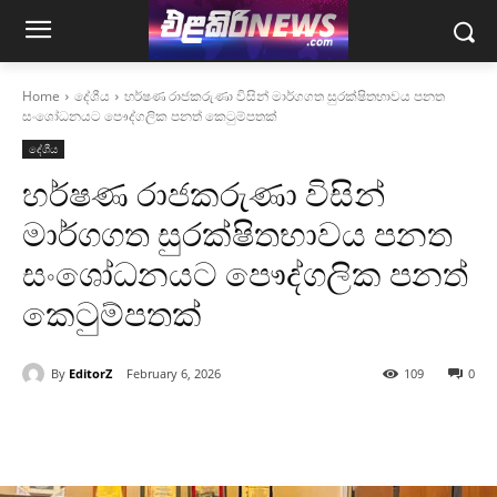
Home
දේශීය
හර්ෂණ රාජකරුණා විසින් මාර්ගගත සුරක්ෂිතභාවය පනත
සංශෝධනයට පෞද්ගලික පනත් කෙටුම්පතක්
දේශීය
හර්ෂණ රාජකරුණා විසින්
මාර්ගගත සුරක්ෂිතභාවය පනත
සංශෝධනයට පෞද්ගලික පනත්
කෙටුම්පතක්
By
EditorZ
February 6, 2026
109
0