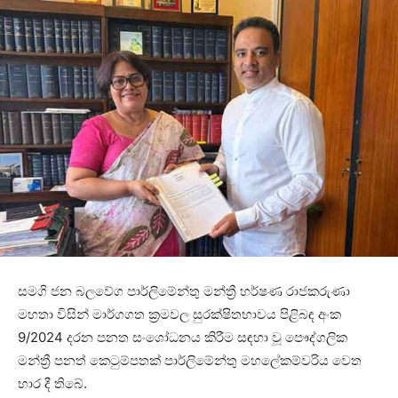
සමගි ජන බලවේග පාර්ලිමේන්තු මන්ත්‍රී හර්ෂණ රාජකරුණා
මහතා විසින් මාර්ගගත ක්‍රමවල සුරක්ෂිතභාවය පිළිබඳ අංක
9/2024 දරන පනත සංශෝධනය කිරීම සඳහා වූ පෞද්ගලික
මන්ත්‍රී පනත් කෙටුම්පතක් පාර්ලිමේන්තු මහලේකම්වරිය වෙත
භාර දී තිබේ.