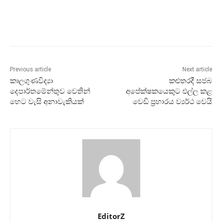
Previous article
Next article
කාලගුණවිද්‍යා
කළුතරදී සජබ
දෙපාර්තමේන්තුව වෙතින්
අපේක්ෂකයෙකුට එල්ල කළ
හෙට වැසි අනාවැකියක්
වෙඩි ප්‍රහාරය ව්‍යර්ථ වෙයි
EditorZ