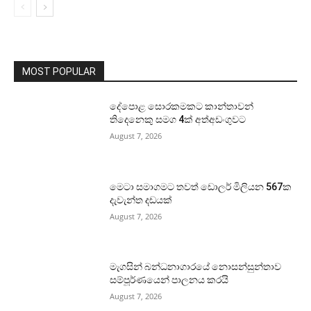
MOST POPULAR
දේපොළ සොරකමකට කාන්තාවන්
තිදෙනෙකු සමග 4ක් අත්අඩංගුවට
August 7, 2026
මෙටා සමාගමට තවත් ඩොලර් මිලියන 567ක
දැවැන්ත දඩයක්
August 7, 2026
මැගසින් බන්ධනාගාරයේ නොසන්සුන්තාව
සම්පූර්ණයෙන් පාලනය කරයි
August 7, 2026