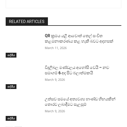
RELATED ARTICLES
QR ක්‍රමය යළි ආවොත් තෙල් සංචිත
කළමනාකරණය කළ හැකි බවට අදහසක්
March 11, 2026
දේශීය
විදුලිබල මණ්ඩලය අහෝසි වෙයි – නව
සමාගම් 6 අද සිට බලාත්මකයි
March 9, 2026
දේශීය
උත්සව සමයේ අත්‍යවශ්‍ය භාණ්ඩ හිඟයකින්
තොරව ලබාදීමට සැලසුම්
March 9, 2026
දේශීය