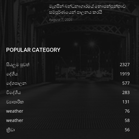
මැගසින් බන්ධනාගාරයේ නොසන්සුන්තාව
සම්පූර්ණයෙන් පාලනය කරයි
August 7, 2026
POPULAR CATEGORY
සියලුම පුවත්
2327
දේශීය
1919
දේශපාලන
577
විදේශීය
283
ව්‍යාපාරික
131
weather
76
weather
58
ක්‍රීඩා
56