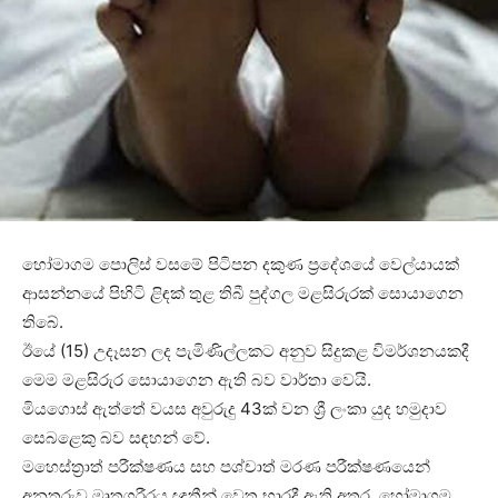
හෝමාගම පොලිස් වසමේ පිටිපන දකුණ ප්‍රදේශයේ වෙල්යායක්
ආසන්නයේ පිහිටි ළිඳක් තුළ තිබී පුද්ගල මළසිරුරක් සොයාගෙන
තිබේ.
ඊයේ (15) උදෑසන ලද පැමිණිල්ලකට අනුව සිදුකළ විමර්ශනයකදී
මෙම මළසිරුර සොයාගෙන ඇති බව වාර්තා වෙයි.
මියගොස් ඇත්තේ වයස අවුරුදු 43ක් වන ශ්‍රී ලංකා යුද හමුදාව
සෙබළෙකු බව සඳහන් වේ.
මහෙස්ත්‍රාත් පරීක්ෂණය සහ පශ්චාත් මරණ පරීක්ෂණයෙන්
අනතුරුව මෘතශරීරය ඥාතීන් වෙත භාරදී ඇති අතර, හෝමාගම