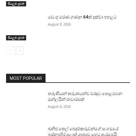
සියලුම පුවත්
ඩෙංගු මරණ ගණන 64ක් දක්වා ඉහළට
August 8, 2026
සියලුම පුවත්
MOST POPULAR
තරුණියන් තරුණයන්ව වරදට පොළඹවන
ඔන්ලයින් ජාවාරමක්
August 8, 2026
ඛනිජ තෙල් බෙදුම්කරුවන්ගේ සංගමයේ
බස්නාහිර පළාත් ශාඛාව හෙට ඇරඹෙයි