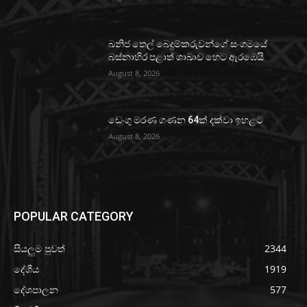
ඛනිජ තෙල් බෙදුම්කරුවන්ගේ සංගමයේ
බස්නාහිර පළාත් ශාඛාව හෙට ඇරඹෙයි
August 8, 2026
ඩෙංගු මරණ ගණන 64ක් දක්වා ඉහළට
August 8, 2026
POPULAR CATEGORY
සියලුම පුවත්
2344
දේශීය
1919
දේශපාලන
577