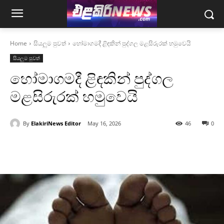
Home
සියලුම පුවත්
හෝමාගමදී ළිඳකින් පුද්ගල මළසිරුරක් හමුවෙයි
සියලුම පුවත්
හෝමාගමදී ළිඳකින් පුද්ගල
මළසිරුරක් හමුවෙයි
By
ElakiriNews Editor
May 16, 2026
46
0