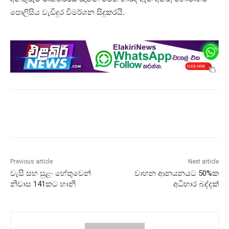
පොලිසිය වැඩිදුර විමර්ශන සිදුකරයි.
Previous article
Next article
වැසි සහ සුළං හේතුවෙන්
වාහන ආනයනයට 50%ක
නිවාස 141කට හානි
අධිභාර බද්දක්