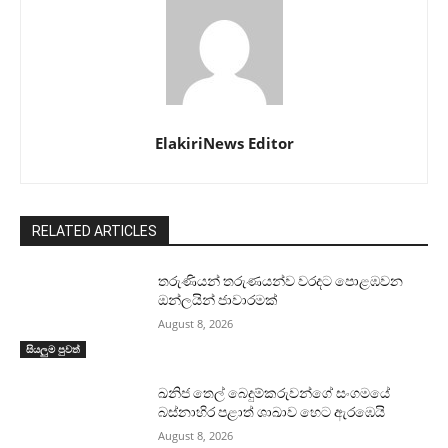
ElakiriNews Editor
RELATED ARTICLES
තරුණියන් තරුණයන්ව වරදට පොළඹවන
ඔන්ලයින් ජාවාරමක්
August 8, 2026
සියලුම පුවත්
ඛනිජ තෙල් බෙදුම්කරුවන්ගේ සංගමයේ
බස්නාහිර පළාත් ශාඛාව හෙට ඇරඹෙයි
August 8, 2026