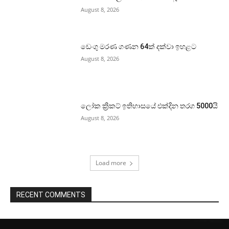
August 8, 2026
ඩෙංගු මරණ ගණන 64ක් දක්වා ඉහළට
August 8, 2026
ලෝක ක්‍රිකට් ඉතිහාසයේ එක්දින තරග 5000යි
August 8, 2026
Load more
RECENT COMMENTS