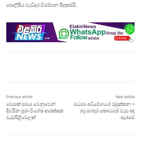
පොලිසිය වැඩිදුර විමර්ශන සිදුකරයි.
Previous article
Next article
වෙසක් සමය වෙනුවෙන්
මධ්‍යම අධිවේගයේ රඹුක්කන –
දිවයින පුරා විශේෂ ආරක්ෂක
ගලගෙදර කොටසේ වැඩ අද
වැඩපිළිවෙලක්
ඇරඹේ