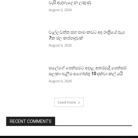
වැසි ඇදහැලෙන ලකුණු
August 6, 2026
වැල්ලවත්ත සහ පාමංකඩට අද රාත්‍රියේ පැය
7ක ජල කප්පාදුවක්
August 6, 2026
සලේගේ පෙත්සමට අදාළ අතරමැදි පෙත්සම්
සලකා බැලීම අගෝස්තු 10 දක්වා කල් යයි
August 6, 2026
Load more
RECENT COMMENTS