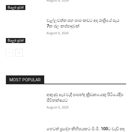
August 6, 2026
සියලුම පුවත්
වැල්ලවත්ත සහ පාමංකඩට අද රාත්‍රියේ පැය
7ක ජල කප්පාදුවක්
August 6, 2026
සියලුම පුවත්
MOST POPULAR
අකුණු සැර වැදී පාපන්දු ක්‍රීඩකයෙකු පිටියේදීම
ජීවිතක්ෂයට
August 6, 2026
හෙටත් ප්‍රදේශ කිහිපයකට මි.මී. 100ට වැඩි තද