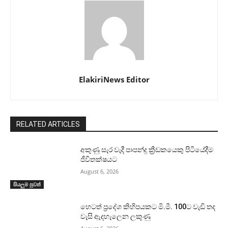
ElakiriNews Editor
RELATED ARTICLES
අකුණු සැර වැදී පාපන්දු ක්‍රීඩකයෙකු පිටියේදීම
ජීවිතක්ෂයට
August 6, 2026
සියලුම පුවත්
හෙටත් ප්‍රදේශ කිහිපයකට මි.මී. 100ට වැඩි තද
වැසි ඇදහැලෙන ලකුණු