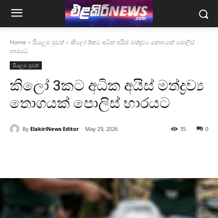
Home
සියලුම පුවත්
කිලෝ 3කට අධික අයිස් මත්ද්‍රව්‍ය තොගයක් පොලිස්
භාරයට
සියලුම පුවත්
කිලෝ 3කට අධික අයිස් මත්ද්‍රව්‍ය
තොගයක් පොලිස් භාරයට
By
ElakiriNews Editor
May 29, 2026
35
0