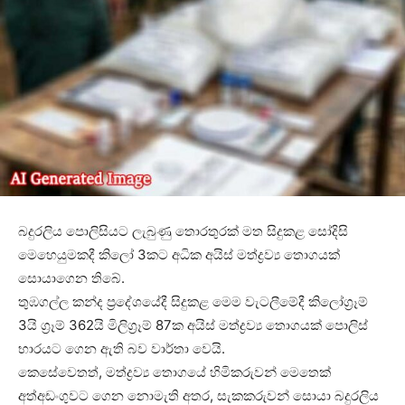
බදුරලිය පොලිසියට ලැබුණු තොරතුරක් මත සිදුකළ සෝදිසි
මෙහෙයුමකදී කිලෝ 3කට අධික අයිස් මත්ද්‍රව්‍ය තොගයක්
සොයාගෙන තිබේ.
තුඹගල්ල කන්ද ප්‍රදේශයේදී සිදුකළ මෙම වැටලීමේදී කිලෝග්‍රෑම්
3යි ග්‍රෑම් 362යි මිලිග්‍රෑම් 87ක අයිස් මත්ද්‍රව්‍ය තොගයක් පොලිස්
භාරයට ගෙන ඇති බව වාර්තා වෙයි.
කෙසේවෙතත්, මත්ද්‍රව්‍ය තොගයේ හිමිකරුවන් මෙතෙක්
අත්අඩංගුවට ගෙන නොමැති අතර, සැකකරුවන් සොයා බදුරලිය