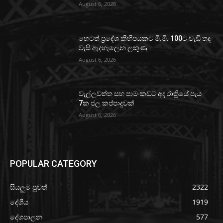
August 6, 2026
හෙටත් ප්‍රදේශ කිහිපයකට මි.මී. 100ට වැඩි තද
වැසි ඇදහැලෙන ලකුණු
August 6, 2026
වැල්ලවත්ත සහ පාමංකඩට අද රාත්‍රියේ පැය
7ක ජල කප්පාදුවක්
August 6, 2026
POPULAR CATEGORY
සියලුම පුවත්
2322
දේශීය
1919
දේශපාලන
577