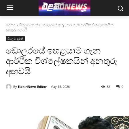
Home
සියලුම පුවත්
ඩොලරයේ ඉහළයාම ගැන ආර්ථික විශ්ලේෂකයින්
අනතුරු අඟවයි
සියලුම පුවත්
ඩොලරයේ ඉහළයාම ගැන
ආර්ථික විශ්ලේෂකයින් අනතුරු
අඟවයි
By
ElakiriNews Editor
May 15, 2026
32
0