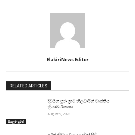
ElakiriNews Editor
RELATED ARTICLES
දිවයින පුරා ග්‍රාම නිලධාරීන් වෘත්තීය
ක්‍රියාමාර්ගයක
August 9, 2026
සියලුම පුවත්
සර්ෆ් ක්‍රීඩාවේ යෙදෙමින් සිටි