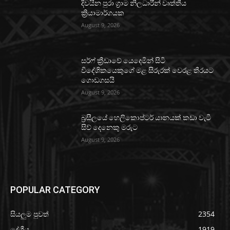
දිවයින පුරා ග්‍රාම නිලධාරීන් වෘත්තීය
ක්‍රියාමාර්ගයක
August 9, 2026
සර්ෆ් ක්‍රීඩාවේ යෙදෙමින් සිටි
විදේශිකයෙකුගේ මළ සිරුරක් වෙරළ තීරයට
ගොඩගසයි
August 9, 2026
බ්‍රසීලයේ හෙලිකොප්ටර් යානයක් කඩා වැටී
සිව් දෙනෙකු මරුට
August 9, 2026
POPULAR CATEGORY
සියලුම පුවත්
2354
දේශීය
1919