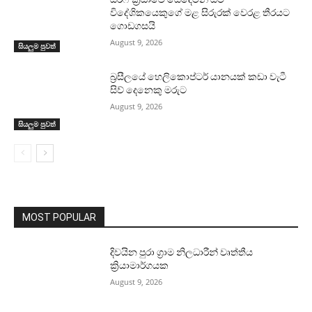
විදේශිකයෙකුගේ මළ සිරුරක් වෙරළ තීරයට
ගොඩගසයි
August 9, 2026
සියලුම පුවත්
බ්‍රසීලයේ හෙලිකොප්ටර් යානයක් කඩා වැටී
සිව් දෙනෙකු මරුට
August 9, 2026
සියලුම පුවත්
MOST POPULAR
දිවයින පුරා ග්‍රාම නිලධාරීන් වෘත්තීය
ක්‍රියාමාර්ගයක
August 9, 2026