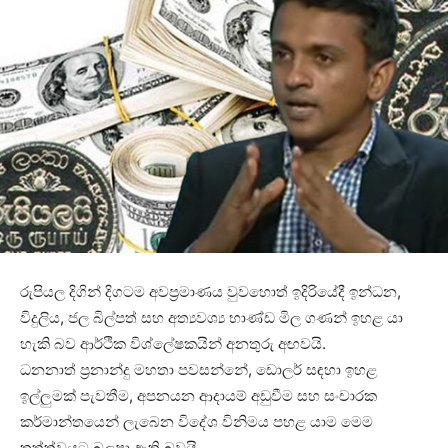
රුපියල දිගින් දිගටම අවප්‍රමාණය වුවහොත් ඉදිරියේදී ඉන්ධන,
විදුලිය, ජල බිල්පත් සහ අත්‍යවශ්‍ය භාණ්ඩ මිල ගණන් ඉහළ යා
හැකි බව ආර්ථික විශ්ලේෂකයින් අනතුරු අඟවයි.
ධනනාත් ප්‍රනාන්දු මහතා පවසන්නේ, ඩොලර් සඳහා ඉහළ
ඉල්ලුමක් පැවතීම, අපනයන ආදායම් අඩුවීම සහ සංචාරක
කර්මාන්තයෙන් ලැබෙන විදේශ විනිමය පහළ යාම මෙම
තත්ත්වයට බලපා ඇති බවයි.