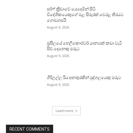
සර්ෆ් ක්‍රීඩාවේ යෙදෙමින් සිටි
විදේශිකයෙකුගේ මළ සිරුරක් වෙරළ තීරයට
ගොඩගසයි
August 9, 2026
බ්‍රසීලයේ හෙලිකොප්ටර් යානයක් කඩා වැටී
සිව් දෙනෙකු මරුට
August 9, 2026
ගිරිඋල්ල රිය අනතුරකින් පුද්ගලයෙකු මරුට
August 9, 2026
Load more
RECENT COMMENTS