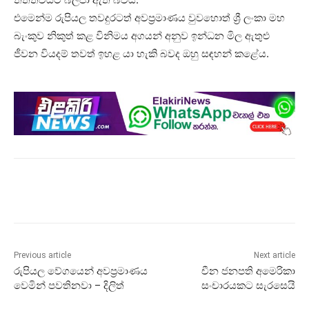
එමෙන්ම රුපියල තවදුරටත් අවප්‍රමාණය වුවහොත් ශ්‍රී ලංකා මහ
බැංකුව නිකුත් කළ විනිමය අගයන් අනුව ඉන්ධන මිල ඇතුළු
ජීවන වියදම් තවත් ඉහළ යා හැකි බවද ඔහු සඳහන් කළේය.
Previous article
Next article
රුපියල වේගයෙන් අවප්‍රමාණය
චීන ජනපති අමෙරිකා
වෙමින් පවතිනවා – දිලිත්
සංචාරයකට සැරසෙයි