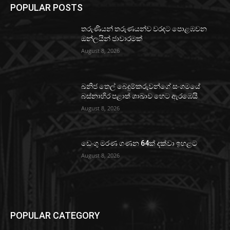
POPULAR POSTS
තරුණියන් තරුණයන්ව වරදට පොළඹවන
ඔන්ලයින් ජාවාරමක්
August 8, 2026
ඛනිජ තෙල් බෙදුම්කරුවන්ගේ සංගමයේ
බස්නාහිර පළාත් ශාඛාව හෙට ඇරඹෙයි
August 8, 2026
ඩෙංගු මරණ ගණන 64ක් දක්වා ඉහළට
August 8, 2026
POPULAR CATEGORY