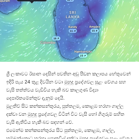
ශ්‍රී ලංකාවට ඊසාන දෙසින් පවතින අඩු පීඩන කලාපය හේතුවෙන්
ඉදිරි පැය 24 තුළ දිවයින වටා මුහුදු ප්‍රදේශවල සුළං වේගය සහ
වැසි තත්ත්වය වැඩිවිය හැකි බව කාලගුණ විද්‍යා
දෙපාර්තමේන්තුව දැනුම් දෙයි.
මුලතිව් සිට කන්කසන්තුරය, පුත්තලම, කොළඹ හරහා ගාල්ල
දක්වා වන මුහුදු ප්‍රදේශවල විටින් විට වැසි හෝ ගිගුරුම් සහිත
වැසි ඇතිවිය හැකි බව සඳහන් වේ.
එමෙන්ම කන්කසන්තුරය සිට පුත්තලම, කොළඹ, ගාල්ල,
හම්බන්තොට හරහා පොතුවිල් දක්වා මුහුදු ප්‍රදේශවල සුළං වේගය