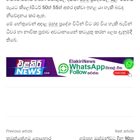
පැයට කිලෝමීටර් 50ත් 55ත් අතර දක්වා ඉහළ යා හැකි බවද
නිවේදනය කර ඇත.
මේ හේතුවෙන් අදාළ මුහුදු ප්‍රදේශ විටින් විට රළු විය හැකි බැවින්
ධීවර හා නාවික ප්‍රජාව අවධානයෙන් කටයුතු කරන ලෙස දැනුම්දී
තිබේ.
Previous article
Next article
තඹුත්තේගම පොහොර
ගම්පහ ඔස්මන්ඩ්ට දින 90ක