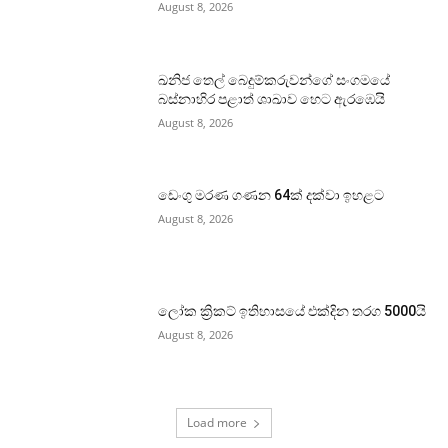
August 8, 2026
ඛනිජ තෙල් බෙදුම්කරුවන්ගේ සංගමයේ
බස්නාහිර පළාත් ශාඛාව හෙට ඇරඹෙයි
August 8, 2026
ඩෙංගු මරණ ගණන 64ක් දක්වා ඉහළට
August 8, 2026
ලෝක ක්‍රිකට් ඉතිහාසයේ එක්දින තරග 5000යි
August 8, 2026
Load more