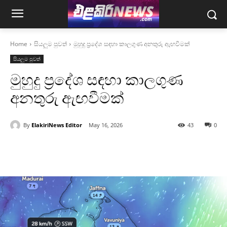
Home
සියලුම පුවත්
මුහුදු ප්‍රදේශ සඳහා කාලගුණ අනතුරු ඇඟවීමක්
සියලුම පුවත්
මුහුදු ප්‍රදේශ සඳහා කාලගුණ
අනතුරු ඇඟවීමක්
By
ElakiriNews Editor
May 16, 2026
43
0