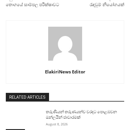
තොගයේ සාම්පල පරීක්ෂාවට
රැඳවුම් නියෝගයක්
ElakiriNews Editor
RELATED ARTICLES
තරුණියන් තරුණයන්ව වරදට පොළඹවන
ඔන්ලයින් ජාවාරමක්
August 8, 2026