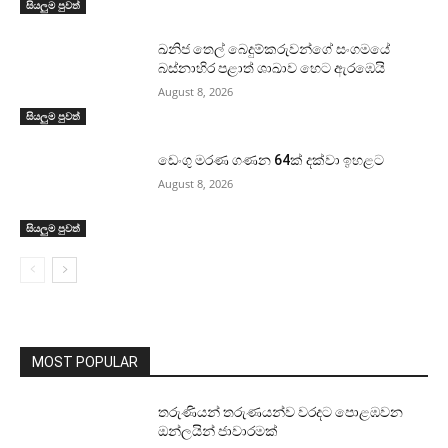
සියලුම පුවත්
ඛනිජ තෙල් බෙදුම්කරුවන්ගේ සංගමයේ
බස්නාහිර පළාත් ශාඛාව හෙට ඇරඹෙයි
August 8, 2026
සියලුම පුවත්
ඩෙංගු මරණ ගණන 64ක් දක්වා ඉහළට
August 8, 2026
සියලුම පුවත්
MOST POPULAR
තරුණියන් තරුණයන්ව වරදට පොළඹවන
ඔන්ලයින් ජාවාරමක්