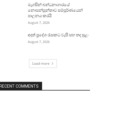
මැගසින් බන්ධනාගාරයේ
නොසන්සුන්තාව සම්පූර්ණයෙන්
පාලනය කරයි
August 7, 2026
අදත් ප්‍රදේශ රැසකට වැසි සහ තද සුළං
August 7, 2026
Load more
RECENT COMMENTS