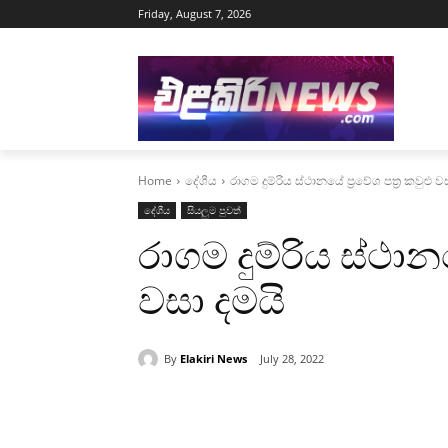
Friday, August 7, 2026
Home
දේශීය
රාගම දුම්රිය ස්ථානයේ ප්‍රවේශ පත්‍ර කවුළු ව
දේශීය
සියලුම පුවත්
රාගම දුම්රිය ස්ථානය
වසා දමයි
By
Elakiri News
July 28, 2022
Share