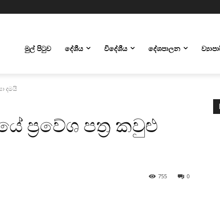
මුල් පිටුව
දේශීය
විදේශීය
දේශපාලන
ව්‍යාප
සා දමයි
ේ ප්‍රවේශ පත්‍ර කවුළු
755
0