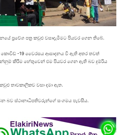
යේ ප්‍රවේශ පත්‍ර කවුළු වසාදැමීමට පියවර ගෙන තිබේ.
කුට කොවිඩ් -19 වෛරසය ආසාදනය වී ඇති අතර තවත්
නුම් කිරීම හේතුවෙන් එම පියවර ගෙන ඇති බව දුම්රිය
‍ර කවුළු තාවකාලිකව වසා දමා ඇත.
ිදු වන බව ස්ථානාධිපතිවරුන්ගේ සංගමය පැවසීය.