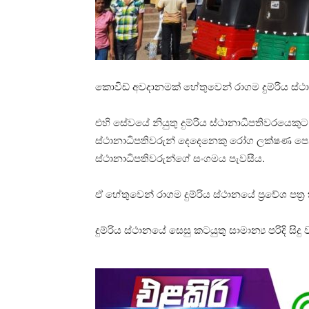
කොවිඩ් අවදානමක් හේතුවෙන් රාගම දුම්රිය ස්ථාන
එහි සේවයේ නියුතු දුම්රිය ස්ථානාධිපතිවරයෙ
ස්ථානාධිපතිවරුන් දෙදෙනෙකු රෝග ලක්ෂණ පෙන්
ස්ථානාධිපතිවරුන්ගේ සංගමය පැවසීය.
ඒ හේතුවෙන් රාගම දුම්රිය ස්ථානයේ ප්‍රවේශ පත්
දුම්රිය ස්ථානයේ සෙසු කටයුතු සාමාන්‍ය පරිදි ස