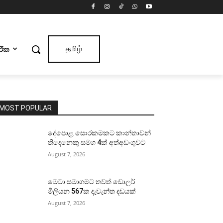
ාරික
தமிழ்
MOST POPULAR
දේපොළ සොරකමකට කාන්තාවන්
තිදෙනෙකු සමග 4ක් අත්අඩංගුවට
August 7, 2026
මෙටා සමාගමට තවත් ඩොලර්
මිලියන 567ක දැවැන්ත දඩයක්
August 7, 2026