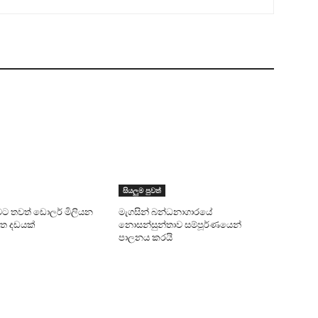
සියලුම පුවත්
ට තවත් ඩොලර් මිලියන
මැගසින් බන්ධනාගාරයේ
්ත දඩයක්
නොසන්සුන්තාව සම්පූර්ණයෙන්
පාලනය කරයි