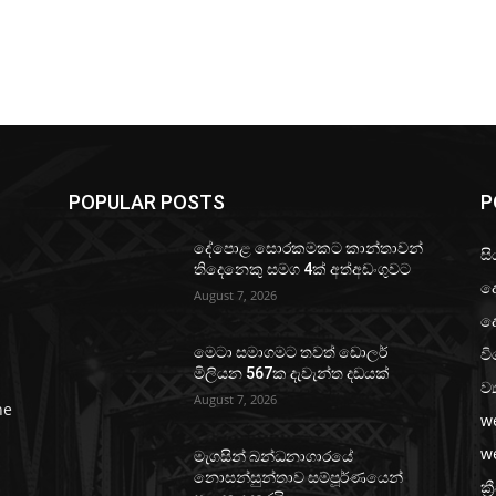
POPULAR POSTS
P
දේපොළ සොරකමකට කාන්තාවන්
සි
තිදෙනෙකු සමග 4ක් අත්අඩංගුවට
ද
August 7, 2026
ද
වි
මෙටා සමාගමට තවත් ඩොලර්
මිලියන 567ක දැවැන්ත දඩයක්
ව්
August 7, 2026
he
w
w
මැගසින් බන්ධනාගාරයේ
නොසන්සුන්තාව සම්පූර්ණයෙන්
ක්‍