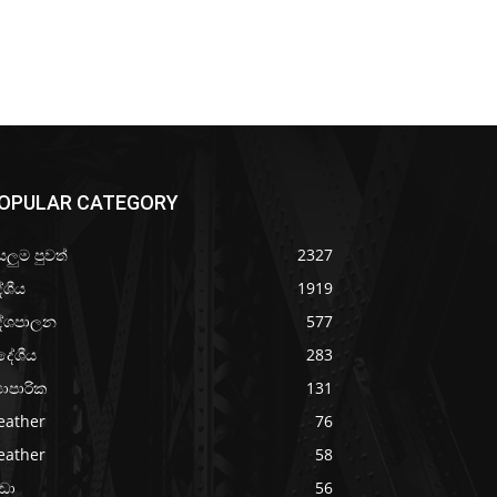
OPULAR CATEGORY
යලුම පුවත්
2327
ේශීය
1919
ේශපාලන
577
දේශීය
283
‍යාපාරික
131
eather
76
eather
58
රීඩා
56