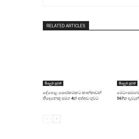
RELATED ARTICLES
සියලුම පුවත්
සියලුම පුවත්
දේපොළ සොරකමකට කාන්තාවන්
මෙටා සමාගම
තිදෙනෙකු සමග 4ක් අත්අඩංගුවට
567ක දැවැන