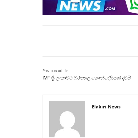
Share
Previous article
IMF ශ්‍රී ලංකාවට බරපතල කොන්දේසියක් දමයි
Elakiri News