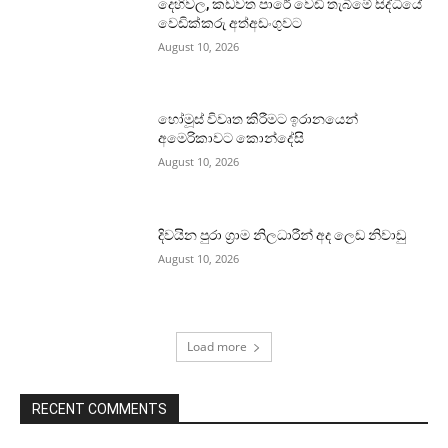
දෙහිවල, කඩවත පාරේ වෙඩි තැබීමේ සිද්ධියේ
වෙඩික්කරු අත්අඩංගුවට
August 10, 2026
හෝමූස් විවෘත කිරීමට ඉරානයෙන්
අමෙරිකාවට කොන්දේසි
August 10, 2026
දිවයින පුරා ග්‍රාම නිලධාරීන් අද ලෙඩ නිවාඩු
August 10, 2026
Load more
RECENT COMMENTS