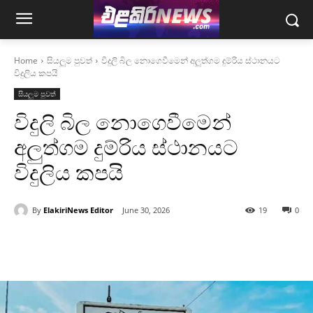
Home
සියලුම පුවත්
විදුලි බිල නොගෙවීමෙන් අලුත්ගම දුම්රිය ස්ථානයට
විදුලිය කපයි
සියලුම පුවත්
විදුලි බිල නොගෙවීමෙන්
අලුත්ගම දුම්රිය ස්ථානයට
විදුලිය කපයි
By
ElakiriNews Editor
June 30, 2026
19
0