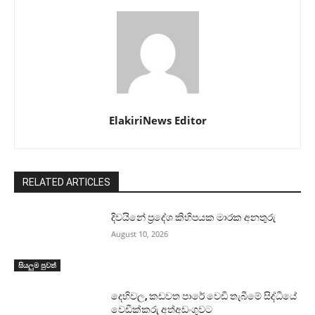
ElakiriNews Editor
RELATED ARTICLES
දිවයිනේ ප්‍රදේශ කිහිපයක මාරක අනතුරු
August 10, 2026
සියලුම පුවත්
දෙහිවල, කඩවත පාරේ වෙඩි තැබීමේ සිද්ධියේ
වෙඩික්කරු අත්අඩංගුවට