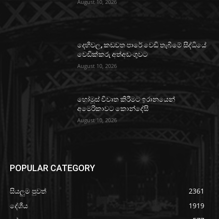
August 10, 2026
දෙහිවල, කඩවත පාරේ වෙඩි තැබීමේ සිද්ධියේ
වෙඩික්කරු අත්අඩංගුවට
August 10, 2026
හෝමූස් විවෘත කිරීමට ඉරානයෙන්
අමෙරිකාවට කොන්දේසි
August 10, 2026
POPULAR CATEGORY
සියලුම පුවත්
2361
දේශීය
1919