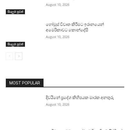
August 10, 2026
සියලුම පුවත්
හෝමූස් විවෘත කිරීමට ඉරානයෙන්
අමෙරිකාවට කොන්දේසි
August 10, 2026
සියලුම පුවත්
MOST POPULAR
දිවයිනේ ප්‍රදේශ කිහිපයක මාරක අනතුරු
August 10, 2026