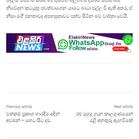
නිවේදන කටයුතු පවත්වාගෙන යාමට බාධා එල්ල වී ඇති අතර, ඒ
නිසා මගී ජනතාවද අපහසුතාවට පත්ව සිටින බව වාර්තා වෙයි.
Previous article
Next article
වත්කම් ප්‍රකාශ භාරදීම අදින්
රළු මුහුදු ගැන කාලගුණයෙන්
අවසන් – හෙට සිට දඩ
යළි අනතුරු ඇඟවීමක්