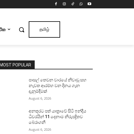
ාරික
தமிழ்
MOST POPULAR
පාසල් තෙවන වාරයේ නිවාඩු සහ
නැවත ආරම්භ වන දිනය ගැන
දැනුම්දීමක්
August 6, 2026
අනතුරට පත් යාත්‍රාවේ සිටි ඉන්දීය
ධීවරයින් 11 දෙනාම නිරුපද්‍රිතව
බේරාගනී
August 6, 2026