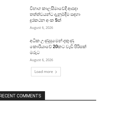
විභාග කාලසීමාවේදී ආපදා
තත්ත්වයන්ට දැනුම්දීම සඳහා
දුරකථන අංක 5ක්
August 6, 2026
අධික උණුසුමෙන් දකුණු
කොරියාවේ 20කට වැඩි පිරිසක්
මරුට
August 6, 2026
Load more
RECENT COMMENTS