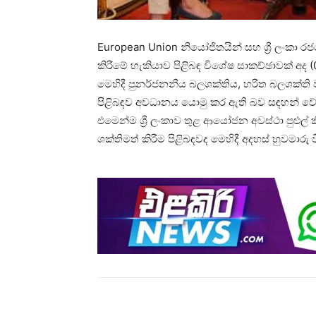
European Union නියෝජිතයින් සහ ශ්‍රී ලංකා
කිරීමේ හැකියාව පිළිබඳ විශේෂ සාකච්ඡාවක් අද (0
මෙහිදී පුනර්ජනනීය බලශක්තිය, හරිත බලශක්ති ව
පිළිබඳව අවධානය යොමු කර ඇති බව සඳහන් වේ
එමෙන්ම ශ්‍රී ලංකාව තුළ ආයෝජන අවස්ථා පුළුල්
ශක්තිමත් කිරීම පිළිබඳවද මෙහිදී අදහස් හුවමාරු
Share