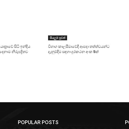
සියලුම පුවත්
ාත්‍රාවේ සිටි ඉන්දීය
විභාග කාලසීමාවේදී ආපදා තත්ත්වයන්ට
දෙනාම නිරුපද්‍රිතව
දැනුම්දීම සඳහා දුරකථන අංක 5ක්
POPULAR POSTS
P