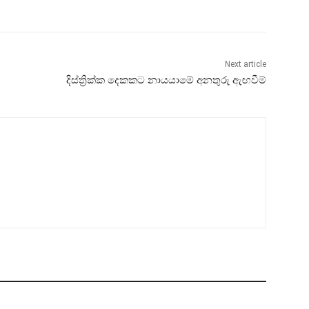
Next article
දිස්ත්‍රික්ක දෙකකට නායයාමේ අනතුරු ඇඟවීම්