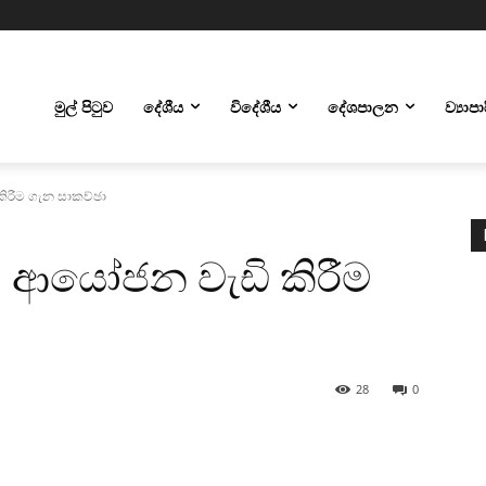
මුල් පිටුව
දේශීය
විදේශීය
දේශපාලන
ව්‍යාප
කිරීම ගැන සාකච්ඡා
පා ආයෝජන වැඩි කිරීම
28
0