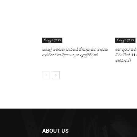
සියලුම පුවත්
සියලුම පුවත්
පාසල් තෙවන වාරයේ නිවාඩු සහ නැවත
අනතුරට පත් ය
ආරම්භ වන දිනය ගැන දැනුම්දීමක්
ධීවරයින් 11 
බේරාගනී
ABOUT US