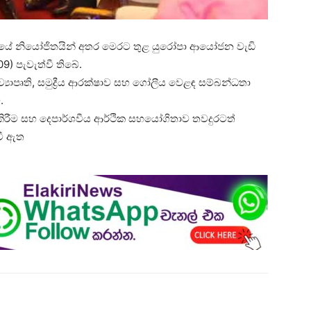
 රජයේ නියෝජිතයින් අතර මෙරට තුළ යුරෝපා ආයෝජන වැඩි
9) පැවැත්වී තිබේ.
්‍යාපෘති, සමුද්‍රීය ආරක්ෂාව සහ ගෝලීය වෙළඳ සම්බන්ධතා
.
 කිරීම සහ දෙපාර්ශවීය ආර්ථික සහයෝගිතාව තවදුරටත්
 වී ඇත