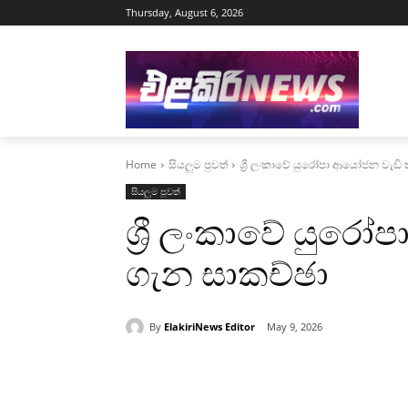
Thursday, August 6, 2026
Home
සියලුම පුවත්
ශ්‍රී ලංකාවේ යුරෝපා ආයෝජන වැඩි 
සියලුම පුවත්
ශ්‍රී ලංකාවේ යුරෝ
ගැන සාකච්ඡා
By
ElakiriNews Editor
May 9, 2026
Share