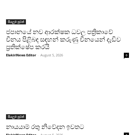
සියලුම පුවත්
ජපානයේ නව ආරක්ෂක ධවල පත්‍රිකාවේ
චීනය පිළිබඳ සඳහන් කරුණු චීනයෙන් දැඩිව
ප්‍රතික්ෂේප කරයි
ElakiriNews Editor
-
August 5, 2026
0
සියලුම පුවත්
නායයාම් රතු නිවේදන ඉවතට
ElakiriNews Editor
-
August 5, 2026