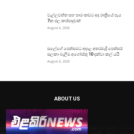
වැල්ලවත්ත සහ පාමංකඩට අද රාත්‍රියේ පැය
7ක ජල කප්පාදුවක්
August 6, 2026
සලේගේ පෙත්සමට අදාළ අතරමැදි පෙත්සම්
සලකා බැලීම අගෝස්තු 10 දක්වා කල් යයි
August 6, 2026
ABOUT US