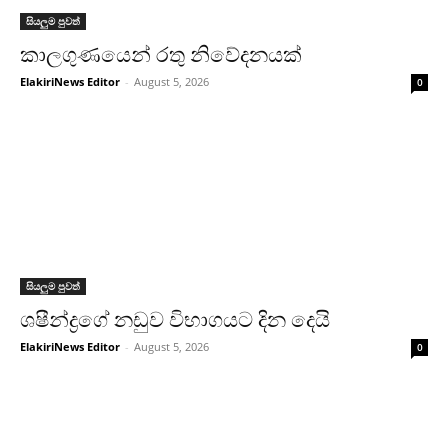
සියලුම පුවත්
කාලගුණයෙන් රතු නිවේදනයක්
ElakiriNews Editor
-
August 5, 2026
0
සියලුම පුවත්
ශෂීන්ද්‍රගේ නඩුව විභාගයට දින දෙයි
ElakiriNews Editor
-
August 5, 2026
0