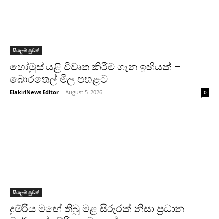
සියලුම පුවත්
හෝමුස් යළි විවෘත කිරීම ගැන ඉඟියක් –
බොරතෙල් මිල පහළට
ElakiriNews Editor
-
August 5, 2026
0
සියලුම පුවත්
දුම්රිය මඟේ තිබූ මළ සිරුරක් නිසා ප්‍රධාන