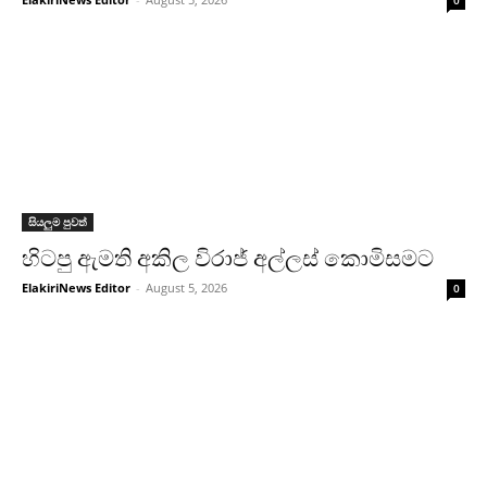
0
සියලුම පුවත්
හිටපු ඇමති අකිල විරාජ් අල්ලස් කොමිසමට
ElakiriNews Editor
-
August 5, 2026
0