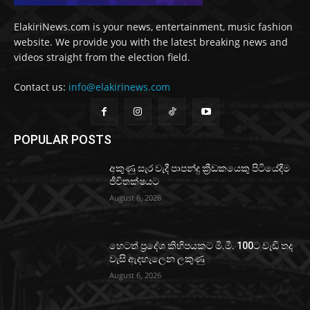
ElakiriNews.com is your news, entertainment, music fashion
website. We provide you with the latest breaking news and
videos straight from the election field.
Contact us:
info@elakirinews.com
POPULAR POSTS
අකුණු සැර වැදී පාපන්දු ක්‍රීඩකයෙකු පිටියේදීම
ජීවිතක්ෂයට
August 6, 2026
හෙටත් ප්‍රදේශ කිහිපයකට මි.මී. 100ට වැඩි තද
වැසි ඇදහැලෙන ලකුණු
August 6, 2026