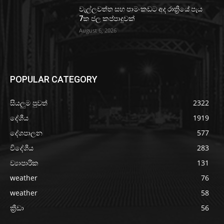
වැල්ලවත්ත සහ පාමංකඩට අද රාත්‍රියේ පැය
7ක ජල කප්පාදුවක්
August 6, 2026
POPULAR CATEGORY
සියලුම පුවත්
2322
දේශීය
1919
දේශපාලන
577
විදේශීය
283
ව්‍යාපාරික
131
weather
76
weather
58
ක්‍රීඩා
56