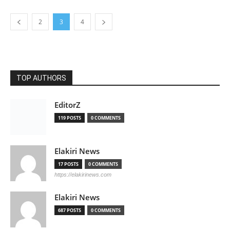
2
3
4
TOP AUTHORS
EditorZ
119 POSTS
0 COMMENTS
Elakiri News
17 POSTS
0 COMMENTS
https://elakirinews.com
Elakiri News
687 POSTS
0 COMMENTS