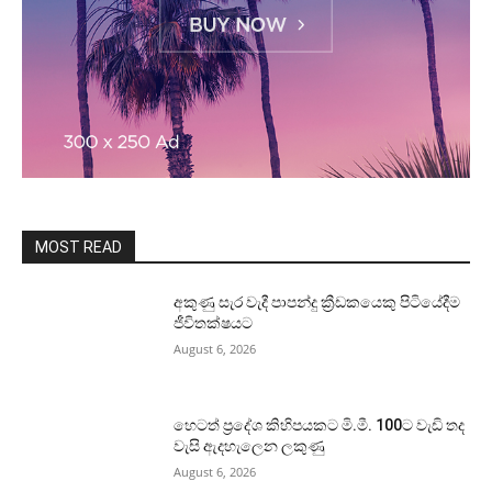
MOST READ
අකුණු සැර වැදී පාපන්දු ක්‍රීඩකයෙකු පිටියේදීම
ජීවිතක්ෂයට
August 6, 2026
හෙටත් ප්‍රදේශ කිහිපයකට මි.මී. 100ට වැඩි තද
වැසි ඇදහැලෙන ලකුණු
August 6, 2026