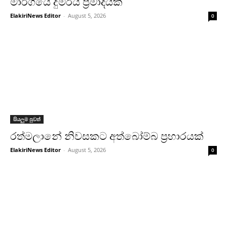
මාර්ගයේ දුම්රිය ප්‍රමාදයක්
ElakiriNews Editor
-
August 5, 2026
0
සියලුම පුවත්
රත්මලානේ නිවසකට අත්බෝම්බ ප්‍රහාරයක්
ElakiriNews Editor
-
August 5, 2026
0