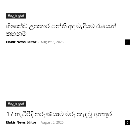
සියලුම පුවත්
ශිෂ්‍යත්ව උපකාර පන්ති අද මැදියම් රැයෙන්
තහනම්
ElakiriNews Editor
-
August 5, 2026
0
සියලුම පුවත්
17 හැවිරිදි තරුණයාට මරු කැඳවූ අනතුර
ElakiriNews Editor
-
August 5, 2026
0